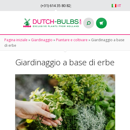
(+31)
614 35 80 82
;
IT
Pagina iniziale
»
Giardinaggio
»
Piantare e coltivare
»
Giardinaggio a base
di erbe
Giardinaggio a base di erbe