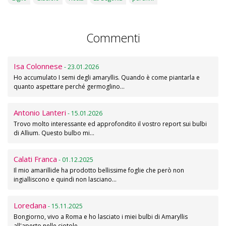
Commenti
Isa Colonnese
- 23.01.2026
Ho accumulato I semi degli amaryllis. Quando è come piantarla e
quanto aspettare perché germoglino…
Antonio Lanteri
- 15.01.2026
Trovo molto interessante ed approfondito il vostro report sui bulbi
di Allium. Questo bulbo mi…
Calati Franca
- 01.12.2025
Il mio amarillide ha prodotto bellissime foglie che però non
ingialliscono e quindi non lasciano…
Loredana
- 15.11.2025
Bongiorno, vivo a Roma e ho lasciato i miei bulbi di Amaryllis
all'aperto nelle ciotole…