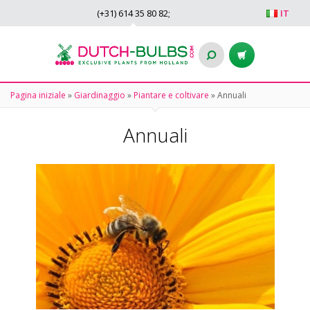
(+31)
614 35 80 82
;
IT
Pagina iniziale
»
Giardinaggio
»
Piantare e coltivare
»
Annuali
Annuali