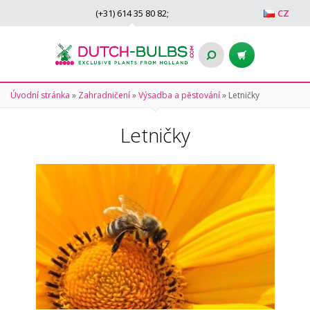
(+31)
614 35 80 82
;
CZ
Úvodní stránka
»
Zahradničení
»
Výsadba a pěstování
»
Letničky
Letničky