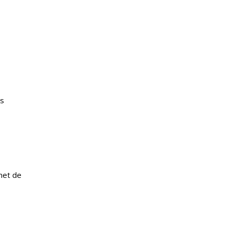
us
rmet de