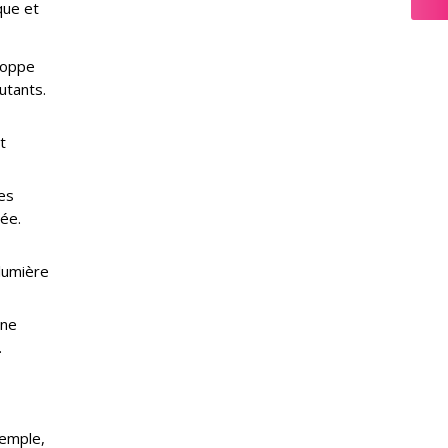
que et
eloppe
utants.
t
es
rée.
lumière
une
.
xemple,