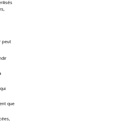
rilisés
es,
r peut
ndir
a
qui
ment que
acées,