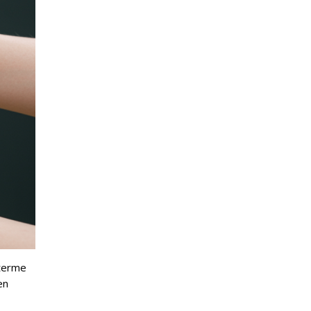
 terme
en