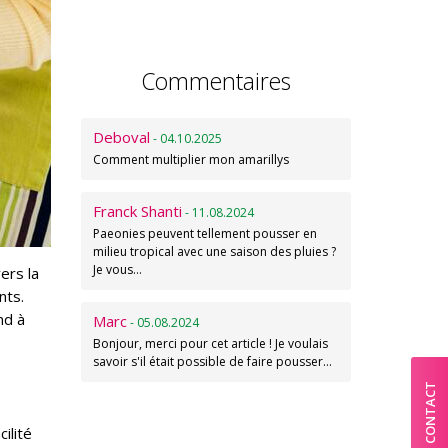
Commentaires
Deboval
- 04.10.2025
Comment multiplier mon amarillys
Franck Shanti
- 11.08.2024
Paeonies peuvent tellement pousser en
milieu tropical avec une saison des pluies ?
Je vous…
ers la
nts.
nd à
Marc
- 05.08.2024
Bonjour, merci pour cet article ! Je voulais
savoir s'il était possible de faire pousser…
CONTACT
ilité