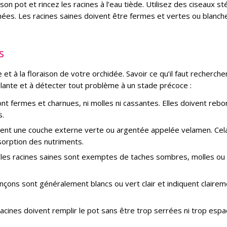
 pot et rincez les racines à l’eau tiède. Utilisez des ciseaux sté
hées. Les racines saines doivent être fermes et vertes ou blanch
s
 et à la floraison de votre orchidée. Savoir ce qu’il faut recherche
plante et à détecter tout problème à un stade précoce :
nt fermes et charnues, ni molles ni cassantes. Elles doivent rebo
s.
ouvent une couche externe verte ou argentée appelée velamen. Cel
sorption des nutriments.
: les racines saines sont exemptes de taches sombres, molles ou 
inçons sont généralement blancs ou vert clair et indiquent claire
racines doivent remplir le pot sans être trop serrées ni trop esp