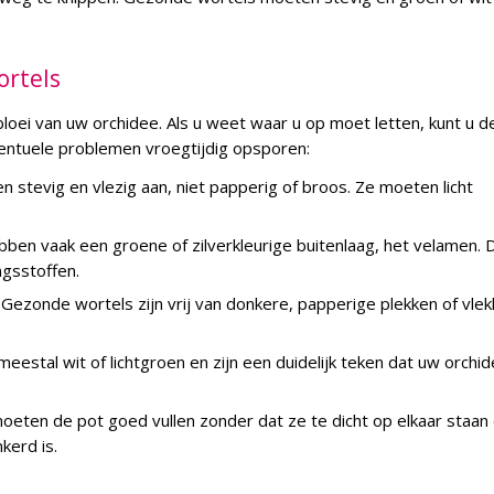
ortels
loei van uw orchidee. Als u weet waar u op moet letten, kunt u d
entuele problemen vroegtijdig opsporen:
n stevig en vlezig aan, niet papperig of broos. Ze moeten licht
bben vaak een groene of zilverkleurige buitenlaag, het velamen. D
gsstoffen.
Gezonde wortels zijn vrij van donkere, papperige plekken of vlek
eestal wit of lichtgroen en zijn een duidelijk teken dat uw orchi
eten de pot goed vullen zonder dat ze te dicht op elkaar staan 
kerd is.