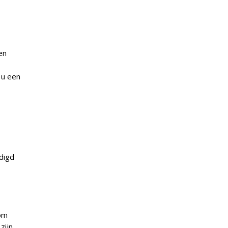
en
 u een
digd
 om
zijn,