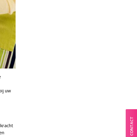
e
bij uw
CONTACT
kracht
en