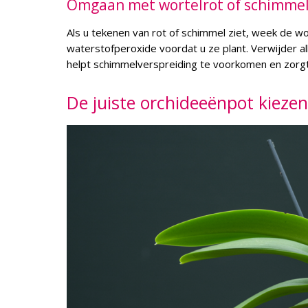
Omgaan met wortelrot of schimme
Als u tekenen van rot of schimmel ziet, week de wo
waterstofperoxide voordat u ze plant. Verwijder al
helpt schimmelverspreiding te voorkomen en zorgt 
De juiste orchideeënpot kiezen