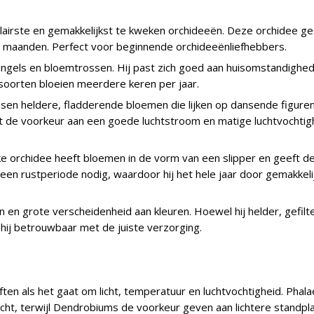
lairste en gemakkelijkst te kweken orchideeën. Deze orchidee ged
ele maanden. Perfect voor beginnende orchideeënliefhebbers.
ngels en bloemtrossen. Hij past zich goed aan huisomstandighe
 soorten bloeien meerdere keren per jaar.
en heldere, fladderende bloemen die lijken op dansende figuren.
 de voorkeur aan een goede luchtstroom en matige luchtvochtigh
ke orchidee heeft bloemen in de vorm van een slipper en geeft d
geen rustperiode nodig, waardoor hij het hele jaar door gemakkeli
 en grote verscheidenheid aan kleuren. Hoewel hij helder, gefilte
t hij betrouwbaar met de juiste verzorging.
en als het gaat om licht, temperatuur en luchtvochtigheid. Phal
licht, terwijl Dendrobiums de voorkeur geven aan lichtere standpl