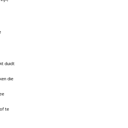
e
it duidt
ken die
dee
of te