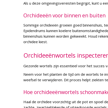
Als u deze omgevingsvereisten begrijpt, kunt u ee
Orchideeën voor binnen en buiten
Sommige orchideeën groeien goed binnenshuis, terw
Epidendrums kunnen koelere buitenomstandigheden
binnenshuis kunnen worden gekweekt. Houd rekenin
orchidee kiest.
Orchideeënwortels inspectere
Gezonde wortels zijn essentieel voor het succes v
Neem voor het planten de tijd om de wortels te i
weefsel te verwijderen. Dit proces helpt ziekten 
Hoe orchideeënwortels schoonmake
Haal de orchidee voorzichtig uit de pot en spoel d
zachte, zwartgeblakerde of uitgedroogde wortels 