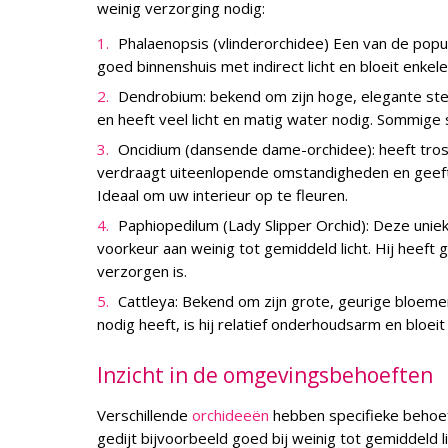
weinig verzorging nodig:
Phalaenopsis (vlinderorchidee) Een van de popu
goed binnenshuis met indirect licht en bloeit enk
Dendrobium: bekend om zijn hoge, elegante ste
en heeft veel licht en matig water nodig. Sommige
Oncidium (dansende dame-orchidee): heeft tross
verdraagt uiteenlopende omstandigheden en geeft
Ideaal om uw interieur op te fleuren.
Paphiopedilum (Lady Slipper Orchid): Deze unie
voorkeur aan weinig tot gemiddeld licht. Hij heeft 
verzorgen is.
Cattleya: Bekend om zijn grote, geurige bloemen
nodig heeft, is hij relatief onderhoudsarm en bloei
Inzicht in de omgevingsbehoeften
Verschillende
orchideeën
hebben specifieke behoeft
gedijt bijvoorbeeld goed bij weinig tot gemiddeld 