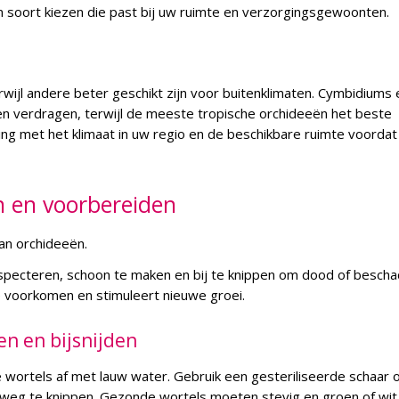
n soort kiezen die past bij uw ruimte en verzorgingsgewoonten.
ijl andere beter geschikt zijn voor buitenklimaten. Cymbidiums 
 verdragen, terwijl de meeste tropische orchideeën het beste
g met het klimaat in uw regio en de beschikbare ruimte voordat
n en voorbereiden
an orchideeën.
nspecteren, schoon te maken en bij te knippen om dood of bescha
te voorkomen en stimuleert nieuwe groei.
n en bijsnijden
e wortels af met lauw water. Gebruik een gesteriliseerde schaar
weg te knippen. Gezonde wortels moeten stevig en groen of wit 