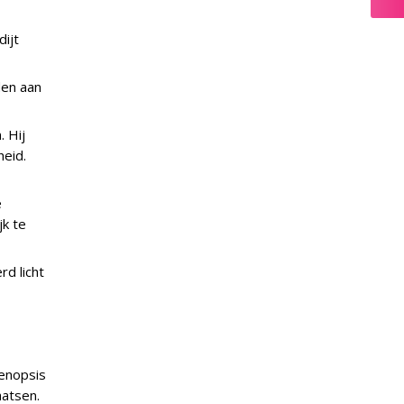
ijt
den aan
 Hij
eid.
e
jk te
rd licht
aenopsis
aatsen.