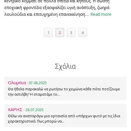
κεντρικό κομμάτι σε πολλά σπίτια και κήπους. Η σωστή
εποχιακή φροντίδα εξασφαλίζει υγιή ανάπτυξη, ζωηρά
λουλούδια και επιτυχημένη επανεκκίνηση.…
Read more
1
2
3
4
Σχόλια
Ολυμπια
- 07.08.2025
Θα ήθελα παρακαλώ να ρωτήσω το χειμώνα κάθε πότε ποτίζουμε
την αστιλβη? Η σταματάμε το…
ΧΑΡΗΣ
- 28.07.2025
Θέλω να αναπαράγω μια ορτανσία από υπάρχων φυτό με τις ίδια
χαρακτηριστικά. Πως μπορώ να…