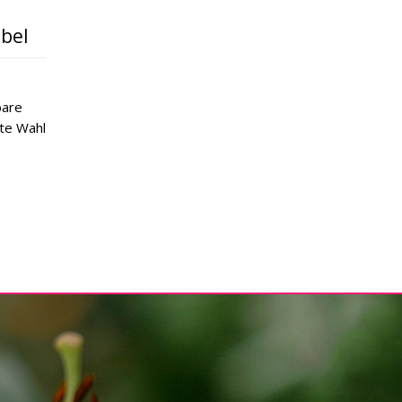
bel
bare
kte Wahl