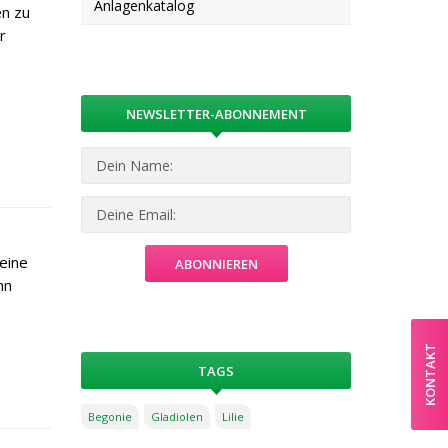
Anlagenkatalog
en zu
r
NEWSLETTER-ABONNEMENT
eine
nn
KONTAKT
TAGS
Begonie
Gladiolen
Lilie