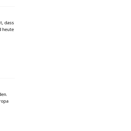
nt, dass
d heute
den.
ropa