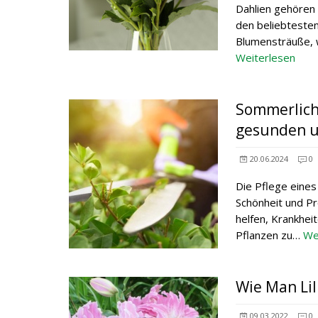
Dahlien gehören 
den beliebtesten 
Blumensträuße, w
Weiterlesen
Sommerliche
gesunden u
20.06.2024
0
Die Pflege eine
Schönheit und Pr
helfen, Krankhe
Pflanzen zu…
We
Wie Man Lil
09.03.2022
0