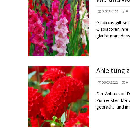
07.03.2022
0
Gladiolus gilt se
Gladiatoren ihre
glaubt man, dass
Anleitung z
06.03.2022
0
Der Anbau von Da
Zum ersten Mal 
gebracht, und im