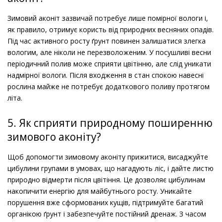
Зимовий аконіт зазвичай потребує лише помірної вологи і,
як правило, отримує користь від природних весняних опадів.
Під час активного росту ґрунт повинен залишатися злегка
вологим, але ніколи не перезволоженим. У посушливі весни
періодичний полив може сприяти цвітінню, але слід уникати
надмірної вологи. Після входження в стан спокою навесні
рослина майже не потребує додаткового поливу протягом
літа.
5. Як сприяти природному поширенню
зимового аконіту?
Щоб допомогти зимовому аконіту прижитися, висаджуйте
цибулини групами в умовах, що нагадують ліс, і дайте листю
природно відмерти після цвітіння. Це дозволяє цибулинам
накопичити енергію для майбутнього росту. Уникайте
порушення вже сформованих кущів, підтримуйте багатий
органікою ґрунт і забезпечуйте постійний дренаж. З часом