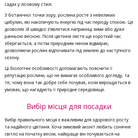
садах у лісовому стилі.
З ботанічної точки зору, рослина росте з невеликих
цибулин, які накопичують енергію під час періоду спокою. Це
дозволяє їй швидко з’являтися наприкінці зими або дуже
ранньою весною. Після цвітіння листя ще короткий час
зберігається, а потім природним чином відмирає,
дозволяючи рослині відпочивати під землею до наступного
сезону.
Ці біологічні особливості допомагають пояснити її
репутацію рослини, що не вимагає особливого догляду, та
те, чому вона так добре себе почуває, коли вирощується в
умовах, що нагадують її природне середовище.
Вибір місця для посадки
Вибір правильного місця є важливим для здорового росту
та надійного цвітіння. Хоча зимовий аконіт любить сонячне
світло на початку весни, найкраще він почувається на