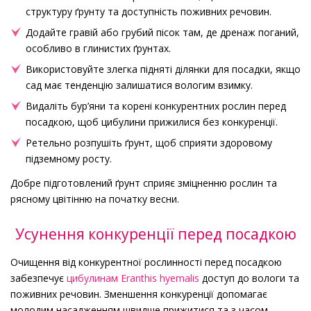
структуру ґрунту та доступність поживних речовин.
Додайте гравій або грубий пісок там, де дренаж поганий,
особливо в глинистих ґрунтах.
Використовуйте злегка підняті ділянки для посадки, якщо
сад має тенденцію залишатися вологим взимку.
Видаліть бур’яни та корені конкурентних рослин перед
посадкою, щоб цибулини прижилися без конкуренції.
Ретельно розпушіть ґрунт, щоб сприяти здоровому
підземному росту.
Добре підготовлений ґрунт сприяє зміцненню рослин та
рясному цвітінню на початку весни.
Усунення конкуренції перед посадкою
Очищення від конкурентної рослинності перед посадкою
забезпечує
цибулинам Eranthis hyemalis
доступ до вологи та
поживних речовин. Зменшення конкуренції допомагає
молодим насадженням швидше прижитися та з часом