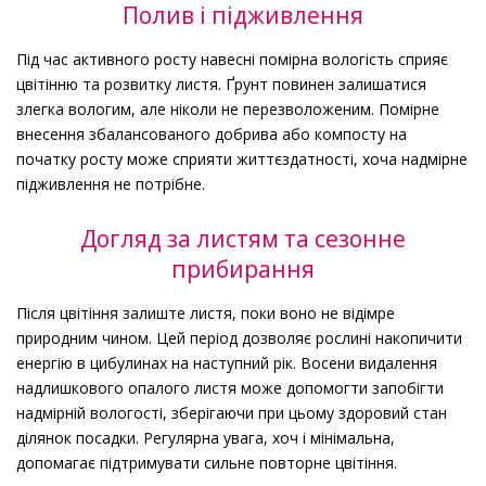
Полив і підживлення
Під час активного росту навесні помірна вологість сприяє
цвітінню та розвитку листя. Ґрунт повинен залишатися
злегка вологим, але ніколи не перезволоженим. Помірне
внесення збалансованого добрива або компосту на
початку росту може сприяти життєздатності, хоча надмірне
підживлення не потрібне.
Догляд за листям та сезонне
прибирання
Після цвітіння залиште листя, поки воно не відімре
природним чином. Цей період дозволяє рослині накопичити
енергію в цибулинах на наступний рік. Восени видалення
надлишкового опалого листя може допомогти запобігти
надмірній вологості, зберігаючи при цьому здоровий стан
ділянок посадки. Регулярна увага, хоч і мінімальна,
допомагає підтримувати сильне повторне цвітіння.