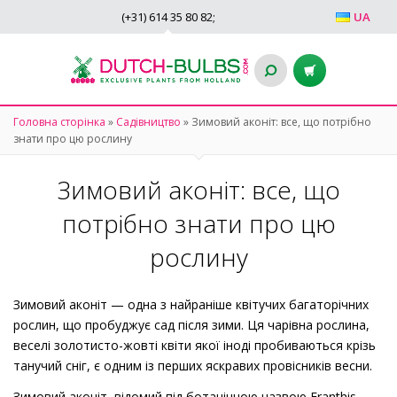
(+31)
614 35 80 82
;
UA
Головна сторінка
»
Садівництво
»
Зимовий аконіт: все, що потрібно
знати про цю рослину
Зимовий аконіт: все, що
потрібно знати про цю
рослину
Зимовий аконіт — одна з найраніше квітучих багаторічних
рослин, що пробуджує сад після зими. Ця чарівна рослина,
веселі золотисто-жовті квіти якої іноді пробиваються крізь
танучий сніг, є одним із перших яскравих провісників весни.
Зимовий аконіт, відомий під ботанічною назвою Eranthis