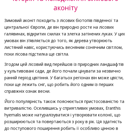
аконіту
Зимовий аконіт походить з лісових біотопів південної та
центральної Європи, де він природно росте на лісових
галявинах, відкритих схилах та злегка затінених луках. У цих
умовах він з’являється до того, як дерева утворюють
листяний навіс, користуючись весняним сонячним світлом,
поки лісова підстилка ще світла.
Згодом цей лісовий вид перейшов із природних ландшафтів
у культивовані сади, де його почали цінувати за незвично
ранній період цвітіння. У багатьох регіонах він може цвісти,
поки ще лежить сніг, що робить його одним із перших
справжніх ознак весни.
Його популярність також пояснюється пристосованістю та
витривалістю. Оселившись у сприятливих умовах, Eranthis
hyemalis може натуралізуватися і утворювати колонії, що
розширюються та повертаються з року в рік. Ця здатність
до поступового поширення робить її особливо цінною в