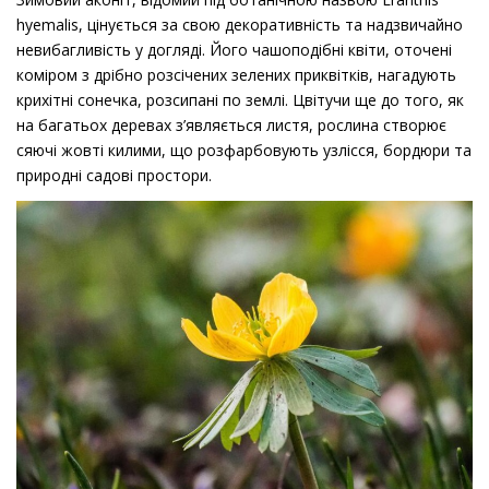
hyemalis, цінується за свою декоративність та надзвичайно
невибагливість у догляді. Його чашоподібні квіти, оточені
коміром з дрібно розсічених зелених приквітків, нагадують
крихітні сонечка, розсипані по землі. Цвітучи ще до того, як
на багатьох деревах з’являється листя, рослина створює
сяючі жовті килими, що розфарбовують узлісся, бордюри та
природні садові простори.