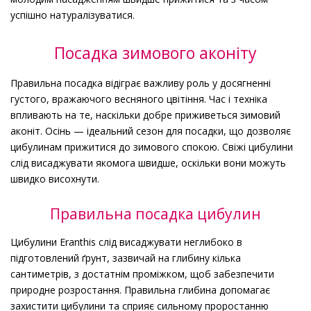
успішно натуралізуватися.
Посадка зимового аконіту
Правильна посадка відіграє важливу роль у досягненні
густого, вражаючого весняного цвітіння. Час і техніка
впливають на те, наскільки добре приживеться зимовий
аконіт. Осінь — ідеальний сезон для посадки, що дозволяє
цибулинам прижитися до зимового спокою. Свіжі цибулини
слід висаджувати якомога швидше, оскільки вони можуть
швидко висохнути.
Правильна посадка цибулин
Цибулини Eranthis слід висаджувати неглибоко в
підготовлений ґрунт, зазвичай на глибину кілька
сантиметрів, з достатнім проміжком, щоб забезпечити
природне розростання. Правильна глибина допомагає
захистити цибулини та сприяє сильному проростанню