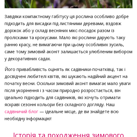
Завдяки компактному габітусу ця рослина особливо добре
підходить для висадки під листяними деревами, вздовж
доріжок або у складі весняних мікс-посадок разом із
пролісками та крокусами. Мало які рослини дарують таку
ранню красу, не вимагаючи при цьому особливих зусиль,
саме тому зимовий аконіт залишається улюбленим вибором
у декоративних садах.
Його привабливість оцінять як садівники-початківці, так і
досвідчені любителі квітів, які шукають надійний акцент на
початку весни. Оскільки зимовий аконіт вимагає мало уваги
після укорінення і з часом природно розростається, він
ідеально підходить для садівників, які хочуть отримати
яскраві сезонні кольори без складного догляду. Наш
садівничий блог
— ідеальне місце, де ви знайдете всю
необхідну інформацію!
Історія та походження зимового