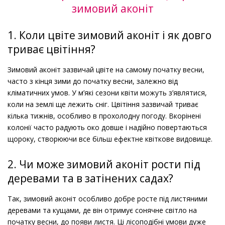
зимовий аконіт
1. Коли цвіте зимовий аконіт і як довго
триває цвітіння?
Зимовий аконіт зазвичай цвіте на самому початку весни,
часто з кінця зими до початку весни, залежно від
кліматичних умов. У м’які сезони квіти можуть з’являтися,
коли на землі ще лежить сніг. Цвітіння зазвичай триває
кілька тижнів, особливо в прохолодну погоду. Вкорінені
колонії часто радують око довше і надійно повертаються
щороку, створюючи все більш ефектне квіткове видовище.
2. Чи може зимовий аконіт рости під
деревами та в затінених садах?
Так, зимовий аконіт особливо добре росте під листяними
деревами та кущами, де він отримує сонячне світло на
початку весни, до появи листя. Ці лісоподібні умови дуже