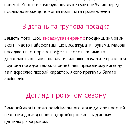
навесні. Коротке замочування дуже сухих цибулин перед
посадкою може допомогти поліпшити приживлення.
Відстань та групова посадка
Замість того, щоб
висаджувати ерантіс
поодинці, зимовий
аконіт часто найефективніше висаджувати групами. Масові
насадження створюють ефектні золоті килими та
дозволяють квітам справляти сильніше візуальне враження.
Групова посадка також сприяє більш природному вигляду
та підкреслює лісовий характер, якого прагнуть багато
садівників.
Догляд протягом сезону
Зимовий аконіт вимагає мінімального догляду, але простий
сезонний догляд сприяє здоров’ю рослин і надійному
цвітінню рік за роком.