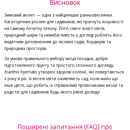
Висновок
Зимовий аконіт — одна з найцінніших ранньовесняних
багаторічних рослин для садівників, які прагнуть яскравості
на самому початку сезону. Його сяючі жовті квіти,
природний шарм та невибагливість у догляді роблять його
видатним доповненням до лісових садів, бордюрів та
природних просторів.
За умови правильного вибору місця посадки, добре
підготовленого ґрунту та простого сезонного догляду,
Eranthis hyemalis утворює здорові колонії, які повертаються
з року в рік. Їх веселі квіти оживляють сад, коли мало що
інше цвіте, що робить їх справжніми провісниками весни та
радістю для садівників будь-якого рівня досвіду!
Поширені запитання (FAQ) про