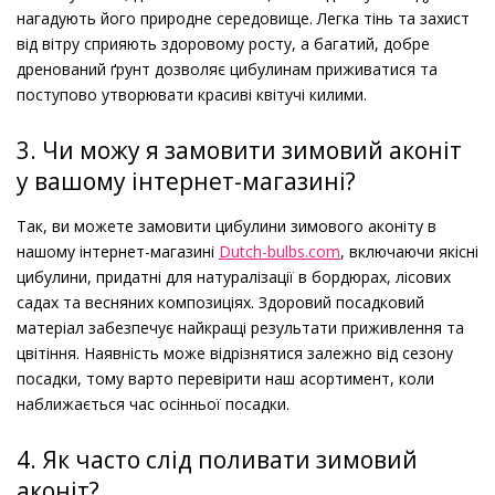
нагадують його природне середовище. Легка тінь та захист
від вітру сприяють здоровому росту, а багатий, добре
дренований ґрунт дозволяє цибулинам приживатися та
поступово утворювати красиві квітучі килими.
3. Чи можу я замовити зимовий аконіт
у вашому інтернет-магазині?
Так, ви можете замовити цибулини зимового аконіту в
нашому інтернет-магазині
Dutch-bulbs.com
, включаючи якісні
цибулини, придатні для натуралізації в бордюрах, лісових
садах та весняних композиціях. Здоровий посадковий
матеріал забезпечує найкращі результати приживлення та
цвітіння. Наявність може відрізнятися залежно від сезону
посадки, тому варто перевірити наш асортимент, коли
наближається час осінньої посадки.
4. Як часто слід поливати зимовий
аконіт?