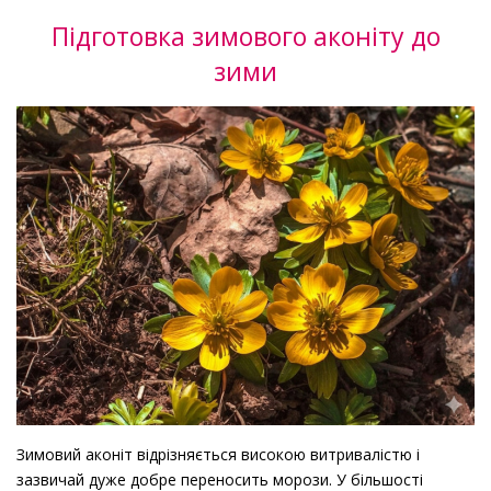
Підготовка зимового аконіту до
зими
Зимовий аконіт відрізняється високою витривалістю і
зазвичай дуже добре переносить морози. У більшості