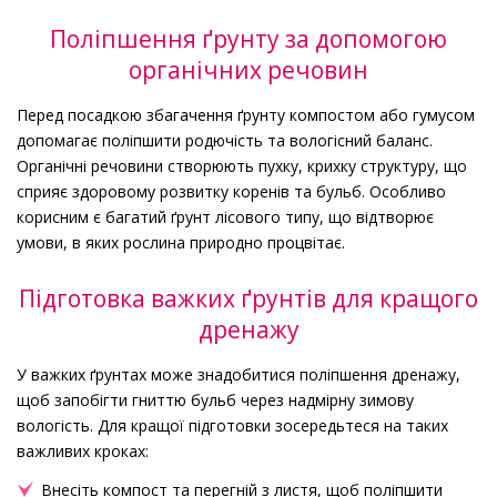
Поліпшення ґрунту за допомогою
органічних речовин
Перед посадкою збагачення ґрунту компостом або гумусом
допомагає поліпшити родючість та вологісний баланс.
Органічні речовини створюють пухку, крихку структуру, що
сприяє здоровому розвитку коренів та бульб. Особливо
корисним є багатий ґрунт лісового типу, що відтворює
умови, в яких рослина природно процвітає.
Підготовка важких ґрунтів для кращого
дренажу
У важких ґрунтах може знадобитися поліпшення дренажу,
щоб запобігти гниттю бульб через надмірну зимову
вологість. Для кращої підготовки зосередьтеся на таких
важливих кроках:
Внесіть компост та перегній з листя, щоб поліпшити