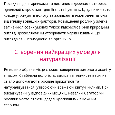
Посадка під чагарниками та листяними деревами створює
ідеальний мікроклімат для Eranthis hyemalis. Ці ділянки часто
краще утримують вологу та захищають ніжні ранні пагони
від впливу зовнішніх факторів. Розміщення рослин у злегка
затінених лісових умовах також підкреслює їхній природний
вигляд, дозволяючи їм утворювати чарівні килими, що
виглядають невимушено та органічно.
Створення найкращих умов для
натуралізації
Ретельно обране місце сприяє поширенню зимового аконіту
з часом. Стабільна вологість, захист та плямисте весняне
світло допомагають рослині прижитися та
натуралізуватися, утворюючи вражаючі квітучі килими. При
висаджуванні у відповідних місцях ці невеликі багаторічні
рослини часто стають дедалі красивішими з кожним
сезоном.