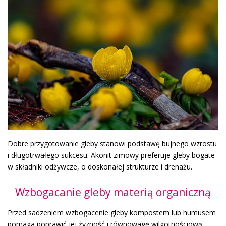
Dobre przygotowanie gleby stanowi podstawę bujnego wzrostu
i długotrwałego sukcesu. Akonit zimowy preferuje gleby bogate
w składniki odżywcze, o doskonałej strukturze i drenażu.
Wzbogacanie gleby materią organiczną
Przed sadzeniem wzbogacenie gleby kompostem lub humusem
pomaga poprawić jej żyzność i równowagę wilgotnościową.