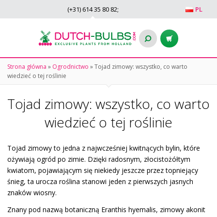
(+31)
614 35 80 82
;
PL
Strona główna
»
Ogrodnictwo
»
Tojad zimowy: wszystko, co warto
wiedzieć o tej roślinie
Tojad zimowy: wszystko, co warto
wiedzieć o tej roślinie
Tojad zimowy to jedna z najwcześniej kwitnących bylin, które
ożywiają ogród po zimie. Dzięki radosnym, złocistożółtym
kwiatom, pojawiającym się niekiedy jeszcze przez topniejący
śnieg, ta urocza roślina stanowi jeden z pierwszych jasnych
znaków wiosny.
Znany pod nazwą botaniczną Eranthis hyemalis, zimowy akonit