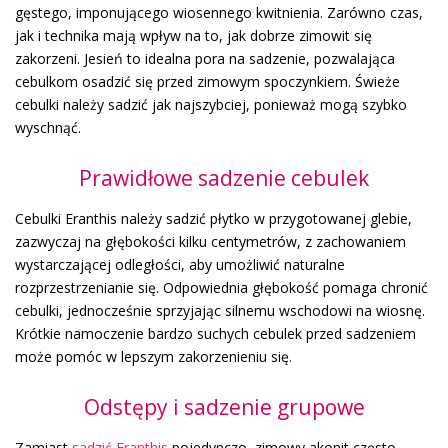
gęstego, imponującego wiosennego kwitnienia. Zarówno czas,
jak i technika mają wpływ na to, jak dobrze zimowit się
zakorzeni. Jesień to idealna pora na sadzenie, pozwalająca
cebulkom osadzić się przed zimowym spoczynkiem. Świeże
cebulki należy sadzić jak najszybciej, ponieważ mogą szybko
wyschnąć.
Prawidłowe sadzenie cebulek
Cebulki Eranthis należy sadzić płytko w przygotowanej glebie,
zazwyczaj na głębokości kilku centymetrów, z zachowaniem
wystarczającej odległości, aby umożliwić naturalne
rozprzestrzenianie się. Odpowiednia głębokość pomaga chronić
cebulki, jednocześnie sprzyjając silnemu wschodowi na wiosnę.
Krótkie namoczenie bardzo suchych cebulek przed sadzeniem
może pomóc w lepszym zakorzenieniu się.
Odstępy i sadzenie grupowe
Zamiast
sadzić Eranthis
pojedynczo, zimowy akonit często