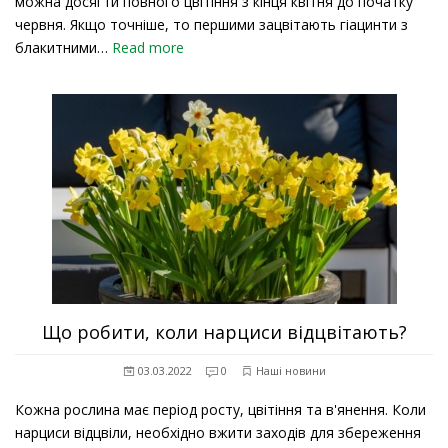
можна досягти повного цвітіння з кінця квітня до початку
червня. Якщо точніше, то першими зацвітають гіацинти з
блакитними…
Read more
Що робити, коли нарциси відцвітають?
03.03.2022
0
Наші новини
Кожна рослина має період росту, цвітіння та в'янення. Коли
нарциси відцвіли, необхідно вжити заходів для збереження