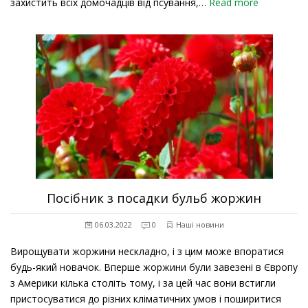
захистить всіх домочадців від псування,…
Read more
Посібник з посадки бульб жоржин
06.03.2022
0
Наші новини
Вирощувати жоржини нескладно, і з цим може впоратися
будь-який новачок. Вперше жоржини були завезені в Європу
з Америки кілька століть тому, і за цей час вони встигли
пристосуватися до різних кліматичних умов і поширитися