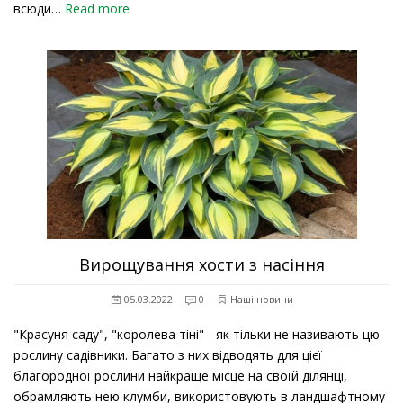
всюди…
Read more
Вирощування хости з насіння
05.03.2022
0
Наші новини
"Красуня саду", "королева тіні" - як тільки не називають цю
рослину садівники. Багато з них відводять для цієї
благородної рослини найкраще місце на своїй ділянці,
обрамляють нею клумби, використовують в ландшафтному