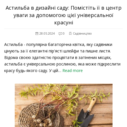
Астильба в дизайні саду: Помістіть її в центр
уваги за допомогою цієї універсальної
красуні
28.05.2024
0
Садівництво
Астильба - популярна багаторічна квітка, яку садівники
цінують за її елегантні пір'ясті шлейфи та пишне листя.
Відома своєю здатністю процвітати в затінених місцях,
астильба є універсальною рослиною, яка може підкреслити
красу будь-якого саду. У цій…
Read more