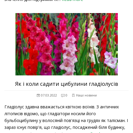
Як і коли садити цибулини гладіолусів
07.03.2022
0
Наші новини
Гладіолус здавна вважається квіткою воїнів. З античних
літописів відомо, що гладіатори носили його
бульбоцибулину у волосяній пов'язці на грудях як талісман. І
зараз існує повір'я, що гладіолус, посаджений біля будинку,