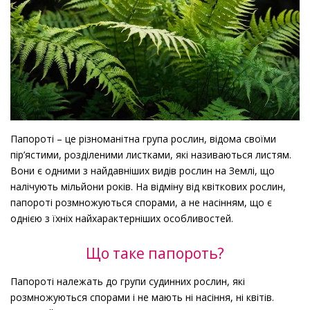
Папороті – це різноманітна група рослин, відома своїми
пір’ястими, розділеними листками, які називаються листям.
Вони є одними з найдавніших видів рослин на Землі, що
налічують мільйони років. На відміну від квіткових рослин,
папороті розмножуються спорами, а не насінням, що є
однією з їхніх найхарактерніших особливостей.
Що таке папороть?
Папороті належать до групи судинних рослин, які
розмножуються спорами і не мають ні насіння, ні квітів.