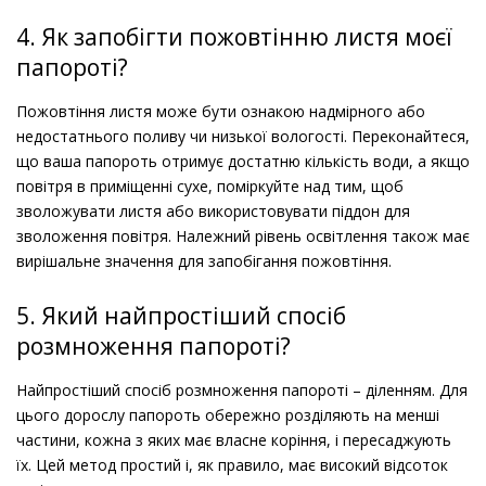
4. Як запобігти пожовтінню листя моєї
папороті?
Пожовтіння листя може бути ознакою надмірного або
недостатнього поливу чи низької вологості. Переконайтеся,
що ваша папороть отримує достатню кількість води, а якщо
повітря в приміщенні сухе, поміркуйте над тим, щоб
зволожувати листя або використовувати піддон для
зволоження повітря. Належний рівень освітлення також має
вирішальне значення для запобігання пожовтіння.
5. Який найпростіший спосіб
розмноження папороті?
Найпростіший спосіб розмноження папороті – діленням. Для
цього дорослу папороть обережно розділяють на менші
частини, кожна з яких має власне коріння, і пересаджують
їх. Цей метод простий і, як правило, має високий відсоток