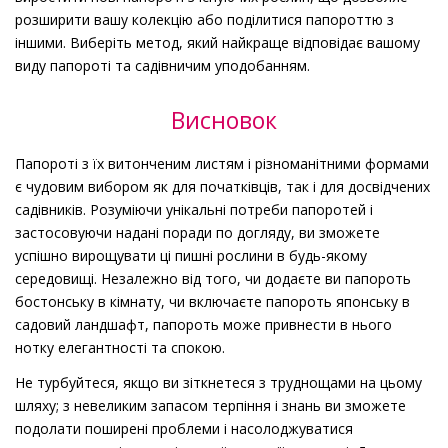
розширити вашу колекцію або поділитися папороттю з
іншими. Виберіть метод, який найкраще відповідає вашому
виду папороті та садівничим уподобанням.
Висновок
Папороті з їх витонченим листям і різноманітними формами
є чудовим вибором як для початківців, так і для досвідчених
садівників. Розуміючи унікальні потреби папоротей і
застосовуючи надані поради по догляду, ви зможете
успішно вирощувати ці пишні рослини в будь-якому
середовищі. Незалежно від того, чи додаєте ви папороть
бостонську в кімнату, чи включаєте папороть японську в
садовий ландшафт, папороть може привнести в нього
нотку елегантності та спокою.
Не турбуйтеся, якщо ви зіткнетеся з труднощами на цьому
шляху; з невеликим запасом терпіння і знань ви зможете
подолати поширені проблеми і насолоджуватися