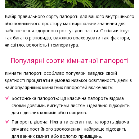
Вибір правильного сорту папороті для вашого внутрішнього
або зовнішнього простору має вирішальне значення для
забезпечення здорового росту і довголіття. Оскільки існує
так багато різновидів, важливо враховувати такі фактори,
як світло, вологість і температура.
Популярні сорти кімнатної папороті
Кімнатні папороті особливо популярні завдяки своїй
здатності процвітати в умовах низької освітленості. Деякі з
найпопулярніших кімнатних папоротей включають:
Бостонська папороть: Ця класична папороть відома
своїми довгими, вигнутими листям і ідеально підходить
для підвісних кошиків або горщиків.
Папороть дівоча: Ніжна та елегантна, папороть дівоча
вимагає постійного зволоження і найкраще підходить
для ванних кімнат або вологих приміщень.