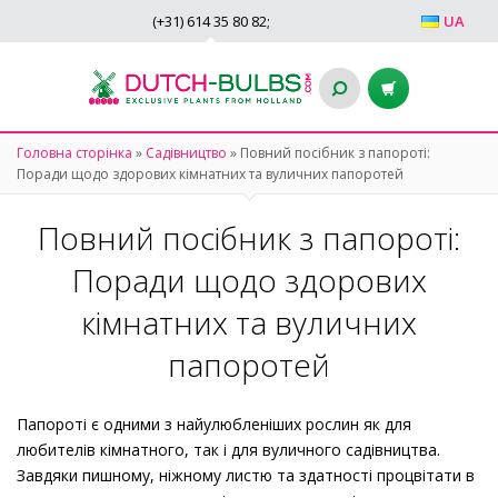
(+31)
614 35 80 82
;
UA
Головна сторінка
»
Садівництво
»
Повний посібник з папороті:
Поради щодо здорових кімнатних та вуличних папоротей
Повний посібник з папороті:
Поради щодо здорових
кімнатних та вуличних
папоротей
Папороті є одними з найулюбленіших рослин як для
любителів кімнатного, так і для вуличного садівництва.
Завдяки пишному, ніжному листю та здатності процвітати в