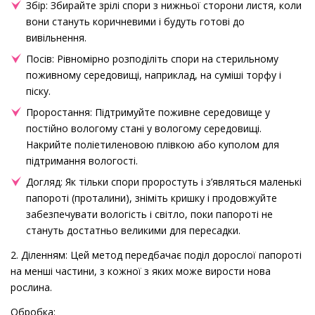
Збір: Збирайте зрілі спори з нижньої сторони листя, коли
вони стануть коричневими і будуть готові до
вивільнення.
Посів: Рівномірно розподіліть спори на стерильному
поживному середовищі, наприклад, на суміші торфу і
піску.
Проростання: Підтримуйте поживне середовище у
постійно вологому стані у вологому середовищі.
Накрийте поліетиленовою плівкою або куполом для
підтримання вологості.
Догляд: Як тільки спори проростуть і з’являться маленькі
папороті (проталини), зніміть кришку і продовжуйте
забезпечувати вологість і світло, поки папороті не
стануть достатньо великими для пересадки.
2. Діленням: Цей метод передбачає поділ дорослої папороті
на менші частини, з кожної з яких може вирости нова
рослина.
Обробка: