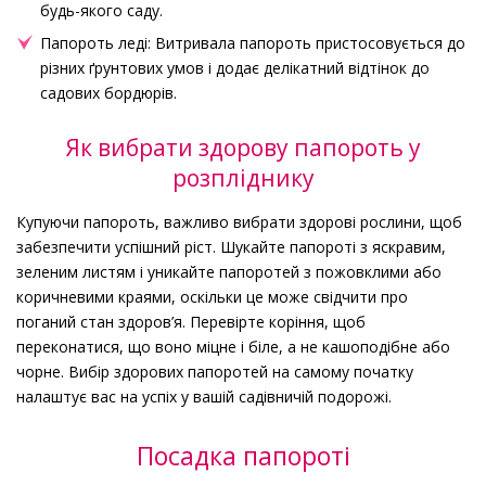
будь-якого саду.
Папороть леді: Витривала папороть пристосовується до
різних ґрунтових умов і додає делікатний відтінок до
садових бордюрів.
Як вибрати здорову папороть у
розпліднику
Купуючи папороть, важливо вибрати здорові рослини, щоб
забезпечити успішний ріст. Шукайте папороті з яскравим,
зеленим листям і уникайте папоротей з пожовклими або
коричневими краями, оскільки це може свідчити про
поганий стан здоров’я. Перевірте коріння, щоб
переконатися, що воно міцне і біле, а не кашоподібне або
чорне. Вибір здорових папоротей на самому початку
налаштує вас на успіх у вашій садівничій подорожі.
Посадка папороті