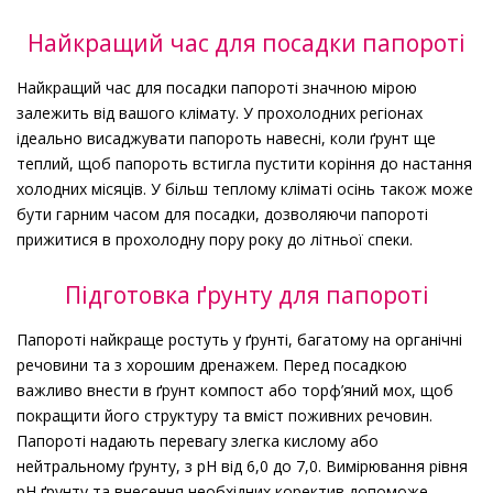
Найкращий час для посадки папороті
Найкращий час для посадки папороті значною мірою
залежить від вашого клімату. У прохолодних регіонах
ідеально висаджувати папороть навесні, коли ґрунт ще
теплий, щоб папороть встигла пустити коріння до настання
холодних місяців. У більш теплому кліматі осінь також може
бути гарним часом для посадки, дозволяючи папороті
прижитися в прохолодну пору року до літньої спеки.
Підготовка ґрунту для папороті
Папороті найкраще ростуть у ґрунті, багатому на органічні
речовини та з хорошим дренажем. Перед посадкою
важливо внести в ґрунт компост або торф’яний мох, щоб
покращити його структуру та вміст поживних речовин.
Папороті надають перевагу злегка кислому або
нейтральному ґрунту, з pH від 6,0 до 7,0. Вимірювання рівня
рН ґрунту та внесення необхідних коректив допоможе