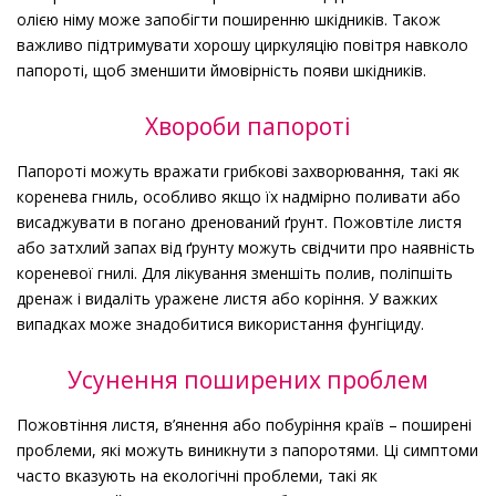
олією німу може запобігти поширенню шкідників. Також
важливо підтримувати хорошу циркуляцію повітря навколо
папороті, щоб зменшити ймовірність появи шкідників.
Хвороби папороті
Папороті можуть вражати грибкові захворювання, такі як
коренева гниль, особливо якщо їх надмірно поливати або
висаджувати в погано дренований ґрунт. Пожовтіле листя
або затхлий запах від ґрунту можуть свідчити про наявність
кореневої гнилі. Для лікування зменшіть полив, поліпшіть
дренаж і видаліть уражене листя або коріння. У важких
випадках може знадобитися використання фунгіциду.
Усунення поширених проблем
Пожовтіння листя, в’янення або побуріння країв – поширені
проблеми, які можуть виникнути з папоротями. Ці симптоми
часто вказують на екологічні проблеми, такі як