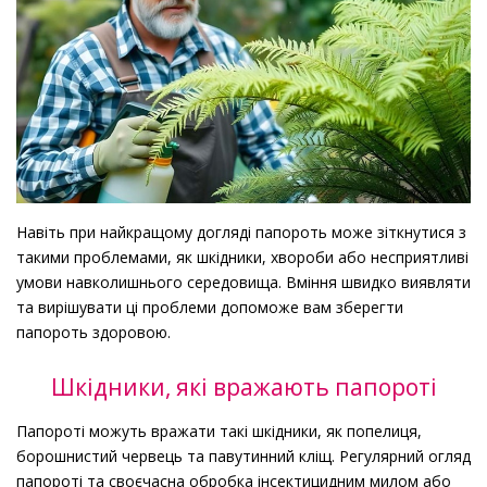
Навіть при найкращому догляді папороть може зіткнутися з
такими проблемами, як шкідники, хвороби або несприятливі
умови навколишнього середовища. Вміння швидко виявляти
та вирішувати ці проблеми допоможе вам зберегти
папороть здоровою.
Шкідники, які вражають папороті
Папороті можуть вражати такі шкідники, як попелиця,
борошнистий червець та павутинний кліщ. Регулярний огляд
папороті та своєчасна обробка інсектицидним милом або