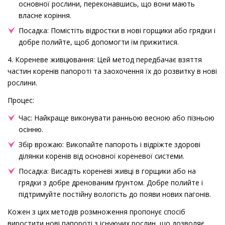
основної рослини, переконавшись, що вони мають
власне коріння.
Посадка: Помістіть відростки в нові горщики або грядки і
добре полийте, щоб допомогти їм прижитися.
4. Кореневе живцювання: Цей метод передбачає взяття
частин коренів папороті та заохочення їх до розвитку в нові
рослини.
Процес:
Час: Найкраще виконувати ранньою весною або пізньою
осінню.
Збір врожаю: Викопайте папороть і відріжте здорові
ділянки коренів від основної кореневої системи.
Посадка: Висадіть кореневі живці в горщики або на
грядки з добре дренованим ґрунтом. Добре полийте і
підтримуйте постійну вологість до появи нових пагонів.
Кожен з цих методів розмноження пропонує спосіб
виростити нові папороті з існуючих рослин, що дозволяє