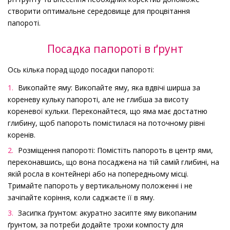
створити оптимальне середовище для процвітання
папороті.
Посадка папороті в ґрунт
Ось кілька порад щодо посадки папороті:
Викопайте яму: Викопайте яму, яка вдвічі ширша за
кореневу кульку папороті, але не глибша за висоту
кореневої кульки. Переконайтеся, що яма має достатню
глибину, щоб папороть помістилася на поточному рівні
коренів.
Розміщення папороті: Помістіть папороть в центр ями,
переконавшись, що вона посаджена на тій самій глибині, на
якій росла в контейнері або на попередньому місці.
Тримайте папороть у вертикальному положенні і не
зачіпайте коріння, коли саджаєте її в яму.
Засипка ґрунтом: акуратно засипте яму викопаним
ґрунтом, за потреби додайте трохи компосту для