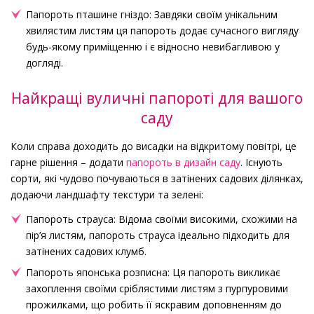
Папороть пташине гніздо: Завдяки своїм унікальним
хвилястим листям ця папороть додає сучасного вигляду
будь-якому приміщенню і є відносно невибагливою у
догляді.
Найкращі вуличні папороті для вашого
саду
Коли справа доходить до висадки на відкритому повітрі, це
гарне рішення – додати
папороть в дизайн саду
. Існують
сорти, які чудово почуваються в затінених садових ділянках,
додаючи ландшафту текстури та зелені:
Папороть страуса: Відома своїми високими, схожими на
пір’я листям, папороть страуса ідеально підходить для
затінених садових клумб.
Папороть японська розписна: Ця папороть викликає
захоплення своїми сріблястими листям з пурпуровими
прожилками, що робить її яскравим доповненням до