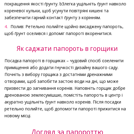
покращення якості ґрунту. bЗлегка ущільніть ґрунт навколо
кореневої кульки, щоб усунути повітряні кишені та
забезпечити гарний контакт ґрунту з корінням.
Полив: Ретельно полийте щойно висаджену папороть,
щоб ґрунт оселився і допоміг папороті вкоренитися.
Як саджати папороть в горщики
Посадка папороті в горщиках – чудовий спосіб озеленити
приміщення або додати гнучкості дизайну вашого саду.
Почніть з вибору горщика з достатніми дренажними
отворами, щоб запобігти застою води на дні, що може
призвести до загнивання коренів. Наповніть горщик добре
дренованою землесумішшю, помістіть папороть в центр і
акуратно ущільніть ґрунт навколо коренів. Після посадки
ретельно полийте, щоб допомогти папороті прижитися на
новому місці.
Догляд за папороттю