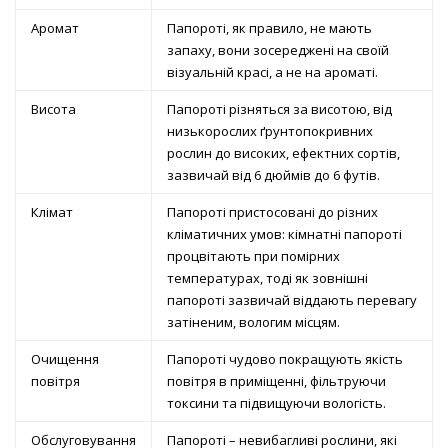
Аромат
Папороті, як правило, не мають
запаху, вони зосереджені на своїй
візуальній красі, а не на ароматі.
Висота
Папороті різняться за висотою, від
низькорослих ґрунтопокривних
рослин до високих, ефектних сортів,
зазвичай від 6 дюймів до 6 футів.
Клімат
Папороті пристосовані до різних
кліматичних умов: кімнатні папороті
процвітають при помірних
температурах, тоді як зовнішні
папороті зазвичай віддають перевагу
затіненим, вологим місцям.
Очищення
Папороті чудово покращують якість
повітря
повітря в приміщенні, фільтруючи
токсини та підвищуючи вологість.
Обслуговування
Папороті – невибагливі рослини, які