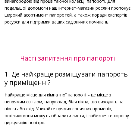
винагородою від процвітаючої колекції папороті. Для
подальшої допомоги наш інтернет-магазин рослин пропонує
широкий асортимент папоротей, а також поради експертів і
ресурси для підтримки ваших садівничих починань.
Часті запитання про папороті
1. Де найкраще розміщувати папороть
у приміщенні?
Найкраще місце для кімнатної папороті – це місце з
непрямим світлом, наприклад, біля вікна, що виходить на
північ або схід. Уникайте прямих сонячних променів,
оскільки вони можуть обпалити листя, і забезпечте хорошу
циркуляцію повітря.