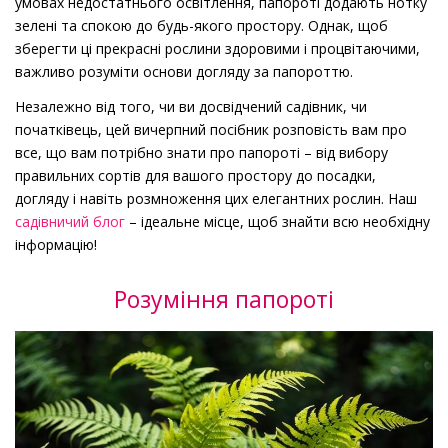
умовах недостатнього освітлення, папороті додають нотку
зелені та спокою до будь-якого простору. Однак, щоб
зберегти ці прекрасні рослини здоровими і процвітаючими,
важливо розуміти основи догляду за папороттю.
Незалежно від того, чи ви досвідчений садівник, чи
початківець, цей вичерпний посібник розповість вам про
все, що вам потрібно знати про папороті – від вибору
правильних сортів для вашого простору до посадки,
догляду і навіть розмноження цих елегантних рослин. Наш
садівничий блог
– ідеальне місце, щоб знайти всю необхідну
інформацію!
Розуміння папороті