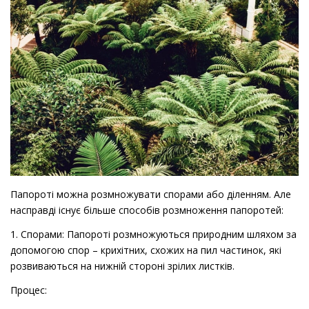
Папороті можна розмножувати спорами або діленням. Але
насправді існує більше способів розмноження папоротей:
1. Спорами: Папороті розмножуються природним шляхом за
допомогою спор – крихітних, схожих на пил частинок, які
розвиваються на нижній стороні зрілих листків.
Процес: