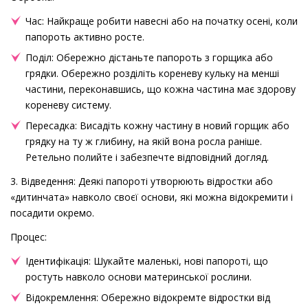
Час: Найкраще робити навесні або на початку осені, коли
папороть активно росте.
Поділ: Обережно дістаньте папороть з горщика або
грядки. Обережно розділіть кореневу кульку на менші
частини, переконавшись, що кожна частина має здорову
кореневу систему.
Пересадка: Висадіть кожну частину в новий горщик або
грядку на ту ж глибину, на якій вона росла раніше.
Ретельно полийте і забезпечте відповідний догляд.
3. Відведення: Деякі папороті утворюють відростки або
«дитинчата» навколо своєї основи, які можна відокремити і
посадити окремо.
Процес:
Ідентифікація: Шукайте маленькі, нові папороті, що
ростуть навколо основи материнської рослини.
Відокремлення: Обережно відокремте відростки від