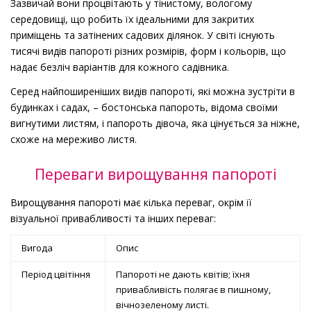
Зазвичай вони процвітають у тінистому, вологому
середовищі, що робить їх ідеальними для закритих
приміщень та затінених садових ділянок. У світі існують
тисячі видів папороті різних розмірів, форм і кольорів, що
надає безліч варіантів для кожного садівника.
Серед найпоширеніших видів папороті, які можна зустріти в
будинках і садах, – бостонська папороть, відома своїми
вигнутими листям, і папороть дівоча, яка цінується за ніжне,
схоже на мереживо листя.
Переваги вирощування папороті
Вирощування папороті має кілька переваг, окрім її
візуальної привабливості та інших переваг:
Вигода
Опис
Період цвітіння
Папороті не дають квітів; їхня
привабливість полягає в пишному,
вічнозеленому листі.