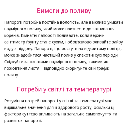
Вимоги до поливу
Папороті потрібна постійна вологість, але важливо уникати
надмірного поливу, який може призвести до загнивання
коренів. Кімнатні папороті поливайте, коли верхній
сантиметр ґрунту стане сухим, і обов’язково зливайте зайву
воду з піддону. Папороті, що ростуть на відкритому повітрі,
може знадобитися частіший полив у спекотні сухі періоди.
Слідкуйте за ознаками надмірного поливу, такими як
пожовтіння листя, і відповідно скоригуйте свій графік
поливу.
Потреби у світлі та температурі
Розуміння потреб папороті у світлі та температурі має
вирішальне значення для її здорового росту, оскільки ці
фактори суттєво впливають на загальне самопочуття та
розвиток папороті: