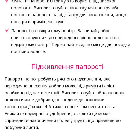
Кімнатні папороті: Отримують користь від високої
вологості. Використовуйте зволожувач повітря або
поставте папороть на підставку для зволоження, якщо
повітря в приміщенні сухе.
Папороті на відкритому повітрі: Зазвичай добре
пристосовуються до природного рівня вологості на
відкритому повітрі. Переконайтеся, що місце для посадки
постійно вологе.
Підживлення папороті
Папороті не потребують рясного підживлення, але
періодичне внесення добрив може підтримати їх ріст,
особливо під час вегетації. Використовуйте збалансоване
водорозчинне добриво, розведене до половини
концентрації кожні 4-6 тижнів протягом весни та літа.
Уникайте надмірного удобрення, оскільки це може
спричинити накопичення солей у ґрунті, що призведе до
побуріння листя.