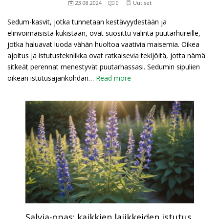
23.08.2024
0
Uutiset
Sedum-kasvit, jotka tunnetaan kestävyydestään ja
elinvoimaisista kukistaan, ovat suosittu valinta puutarhureille,
jotka haluavat luoda vähän huoltoa vaativia maisemia. Oikea
ajoitus ja istutustekniikka ovat ratkaisevia tekijöitä, jotta nämä
sitkeät perennat menestyvät puutarhassasi. Sedumin sipulien
oikean istutusajankohdan…
Read more
Salvia-opas: kaikkien lajikkeiden istutus,