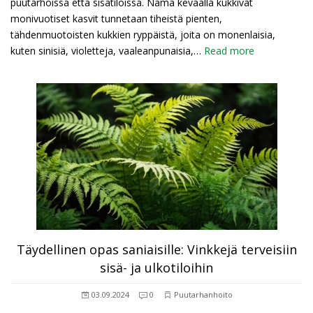
puutarhoissa että sisätiloissa. Nämä keväällä kukkivat
monivuotiset kasvit tunnetaan tiheistä pienten,
tähdenmuotoisten kukkien ryppäistä, joita on monenlaisia,
kuten sinisiä, violetteja, vaaleanpunaisia,…
Read more
Täydellinen opas saniaisille: Vinkkejä terveisiin
sisä- ja ulkotiloihin
03.09.2024
0
Puutarhanhoito