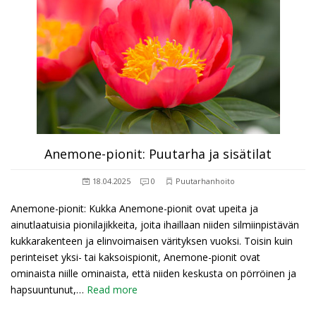
Anemone-pionit: Puutarha ja sisätilat
18.04.2025
0
Puutarhanhoito
Anemone-pionit: Kukka Anemone-pionit ovat upeita ja
ainutlaatuisia pionilajikkeita, joita ihaillaan niiden silmiinpistävän
kukkarakenteen ja elinvoimaisen värityksen vuoksi. Toisin kuin
perinteiset yksi- tai kaksoispionit, Anemone-pionit ovat
ominaista niille ominaista, että niiden keskusta on pörröinen ja
hapsuuntunut,…
Read more