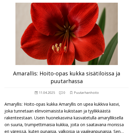
Amarallis: Hoito-opas kukka sisätiloissa ja
puutarhassa
11.04.2025
0
Puutarhanhoito
Amaryllis: Hoito-opas kukka Amaryllis on upea kukkiva kasvi,
joka tunnetaan elinvoimaisista kukistaan ja tyylikkäästä
rakenteestaan. Usein huonekasvina kasvatetulla amarylliksella
on suuria, trumpettimaisia kukkia, joita on saatavana monissa
eri väreissä, kuten punaisia, valkoisia ja vaaleanpunaisia. Sen…