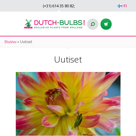
(+31)
614 35 80 82
;
FI
Etusivu
»
Uutiset
Uutiset