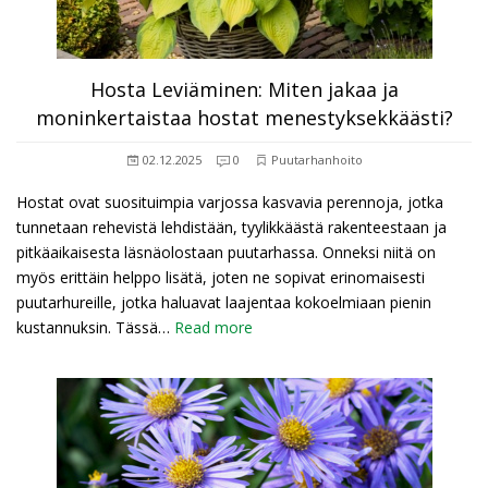
Hosta Leviäminen: Miten jakaa ja
moninkertaistaa hostat menestyksekkäästi?
02.12.2025
0
Puutarhanhoito
Hostat ovat suosituimpia varjossa kasvavia perennoja, jotka
tunnetaan rehevistä lehdistään, tyylikkäästä rakenteestaan ja
pitkäaikaisesta läsnäolostaan puutarhassa. Onneksi niitä on
myös erittäin helppo lisätä, joten ne sopivat erinomaisesti
puutarhureille, jotka haluavat laajentaa kokoelmiaan pienin
kustannuksin. Tässä…
Read more