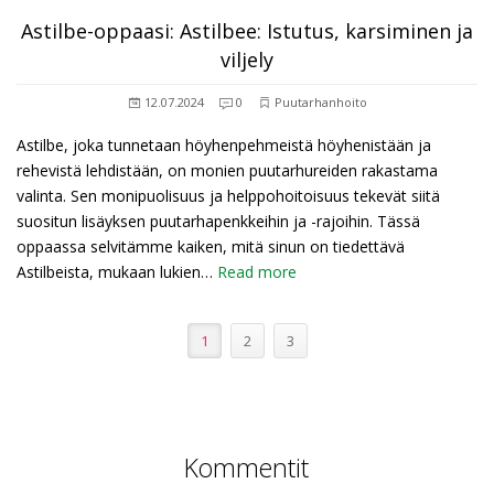
Astilbe-oppaasi: Astilbee: Istutus, karsiminen ja
viljely
12.07.2024
0
Puutarhanhoito
Astilbe, joka tunnetaan höyhenpehmeistä höyhenistään ja
rehevistä lehdistään, on monien puutarhureiden rakastama
valinta. Sen monipuolisuus ja helppohoitoisuus tekevät siitä
suositun lisäyksen puutarhapenkkeihin ja -rajoihin. Tässä
oppaassa selvitämme kaiken, mitä sinun on tiedettävä
Astilbeista, mukaan lukien…
Read more
1
2
3
Kommentit