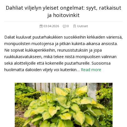
Dahliat viljelyn yleiset ongelmat: syyt, ratkaisut
ja hoitovinkit
03.04.2026
0
Uutiset
Daliat kuuluvat puutarhakukkien suosikkeihin kirkkaiden väriensä,
monipuolisten muotojensa ja pitkän kukinta-aikansa ansiosta.
Ne sopivat kukkapenkkeihin, reunusistutuksiin ja jopa
ruukkukasvatukseen, mikä tekee niistä monipuolisen valinnan
sekä aloittelijoille että kokeneille puutarhureille. Suosionsa
huolimatta dalioiden viljely voi kuitenkin…
Read more