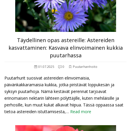
Täydellinen opas astereille: Astereiden
kasvattaminen: Kasvava elinvoimainen kukkia
puutarhassa
01.07.2025
0
Puutarhanhoito
Puutarhurit suosivat astereiden elinvoimaisia,
päivänkakkaramaisia kukkia, jotka piristävät loppukesän ja
syksyn puutarhoja. Nämä kestävät perennat tarjoavat
erinomaisen nektarin lähteen pölyttäjille, kuten mehiläisille ja
perhosille, kun muut kukat alkavat hiipua. Tässä oppaassa saat
tietoa astereiden istuttamisesta,…
Read more