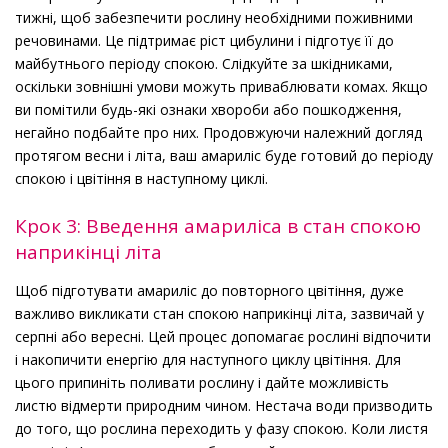
тижні, щоб забезпечити рослину необхідними поживними
речовинами. Це підтримає ріст цибулини і підготує її до
майбутнього періоду спокою. Слідкуйте за шкідниками,
оскільки зовнішні умови можуть приваблювати комах. Якщо
ви помітили будь-які ознаки хвороби або пошкодження,
негайно подбайте про них. Продовжуючи належний догляд
протягом весни і літа, ваш амариліс буде готовий до періоду
спокою і цвітіння в наступному циклі.
Крок 3: Введення амариліса в стан спокою
наприкінці літа
Щоб підготувати амариліс до повторного цвітіння, дуже
важливо викликати стан спокою наприкінці літа, зазвичай у
серпні або вересні. Цей процес допомагає рослині відпочити
і накопичити енергію для наступного циклу цвітіння. Для
цього припиніть поливати рослину і дайте можливість
листю відмерти природним чином. Нестача води призводить
до того, що рослина переходить у фазу спокою. Коли листя