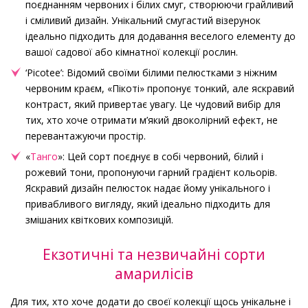
поєднанням червоних і білих смуг, створюючи грайливий
і сміливий дизайн. Унікальний смугастий візерунок
ідеально підходить для додавання веселого елементу до
вашої садової або кімнатної колекції рослин.
‘Picotee’: Відомий своїми білими пелюстками з ніжним
червоним краєм, «Пікоті» пропонує тонкий, але яскравий
контраст, який привертає увагу. Це чудовий вибір для
тих, хто хоче отримати м’який двоколірний ефект, не
перевантажуючи простір.
«
Танго
»: Цей сорт поєднує в собі червоний, білий і
рожевий тони, пропонуючи гарний градієнт кольорів.
Яскравий дизайн пелюсток надає йому унікального і
привабливого вигляду, який ідеально підходить для
змішаних квіткових композицій.
Екзотичні та незвичайні сорти
амарилісів
Для тих, хто хоче додати до своєї колекції щось унікальне і