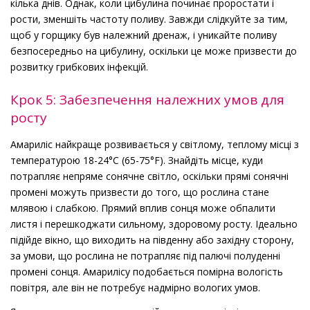
кілька днів. Однак, коли цибулина починає проростати і
рости, зменшіть частоту поливу. Завжди слідкуйте за тим,
щоб у горщику був належний дренаж, і уникайте поливу
безпосередньо на цибулину, оскільки це може призвести до
розвитку грибкових інфекцій.
Крок 5: Забезпечення належних умов для
росту
Амариліс найкраще розвивається у світлому, теплому місці з
температурою 18-24°C (65-75°F). Знайдіть місце, куди
потрапляє непряме сонячне світло, оскільки прямі сонячні
промені можуть призвести до того, що рослина стане
млявою і слабкою. Прямий вплив сонця може обпалити
листя і перешкоджати сильному, здоровому росту. Ідеально
підійде вікно, що виходить на південну або західну сторону,
за умови, що рослина не потрапляє під палючі полуденні
промені сонця. Амарилісу подобається помірна вологість
повітря, але він не потребує надмірно вологих умов.