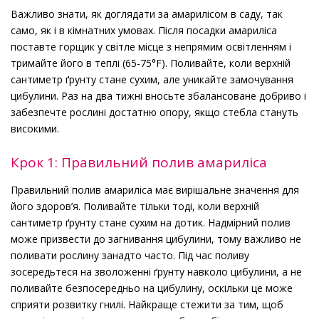
Важливо знати, як доглядати за амарилісом в саду, так
само, як і в кімнатних умовах. Після посадки амариліса
поставте горщик у світле місце з непрямим освітленням і
тримайте його в теплі (65-75°F). Поливайте, коли верхній
сантиметр ґрунту стане сухим, але уникайте замочування
цибулини. Раз на два тижні вносьте збалансоване добриво і
забезпечте рослині достатню опору, якщо стебла стануть
високими.
Крок 1: Правильний полив амариліса
Правильний полив амариліса має вирішальне значення для
його здоров’я. Поливайте тільки тоді, коли верхній
сантиметр ґрунту стане сухим на дотик. Надмірний полив
може призвести до загнивання цибулини, тому важливо не
поливати рослину занадто часто. Під час поливу
зосередьтеся на зволоженні ґрунту навколо цибулини, а не
поливайте безпосередньо на цибулину, оскільки це може
сприяти розвитку гнилі. Найкраще стежити за тим, щоб