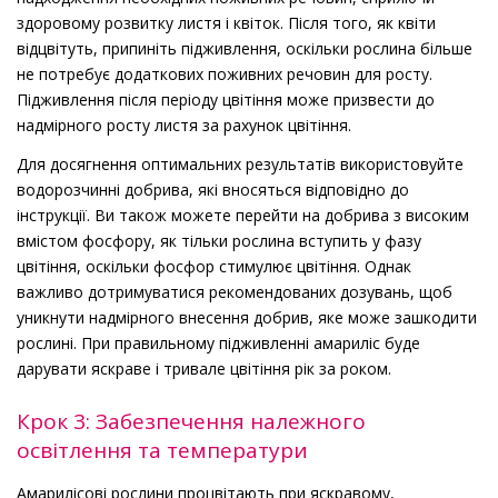
здоровому розвитку листя і квіток. Після того, як квіти
відцвітуть, припиніть підживлення, оскільки рослина більше
не потребує додаткових поживних речовин для росту.
Підживлення після періоду цвітіння може призвести до
надмірного росту листя за рахунок цвітіння.
Для досягнення оптимальних результатів використовуйте
водорозчинні добрива, які вносяться відповідно до
інструкції. Ви також можете перейти на добрива з високим
вмістом фосфору, як тільки рослина вступить у фазу
цвітіння, оскільки фосфор стимулює цвітіння. Однак
важливо дотримуватися рекомендованих дозувань, щоб
уникнути надмірного внесення добрив, яке може зашкодити
рослині. При правильному підживленні амариліс буде
дарувати яскраве і тривале цвітіння рік за роком.
Крок 3: Забезпечення належного
освітлення та температури
Амарилісові рослини процвітають при яскравому,