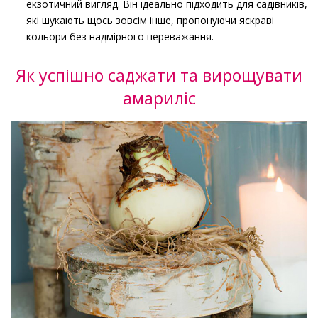
екзотичний вигляд. Він ідеально підходить для садівників,
які шукають щось зовсім інше, пропонуючи яскраві
кольори без надмірного переважання.
Як успішно саджати та вирощувати
амариліс