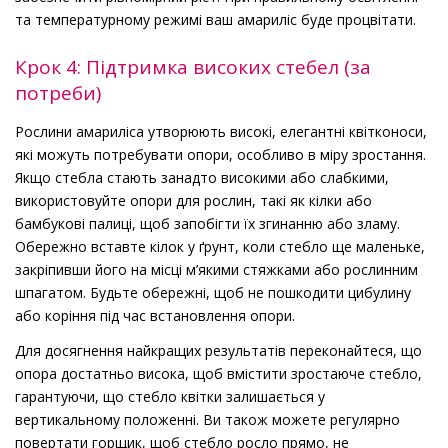
та температурному режимі ваш амариліс буде процвітати.
Крок 4: Підтримка високих стебел (за
потреби)
Рослини амариліса утворюють високі, елегантні квітконоси,
які можуть потребувати опори, особливо в міру зростання.
Якщо стебла стають занадто високими або слабкими,
використовуйте опори для рослин, такі як кілки або
бамбукові палиці, щоб запобігти їх згинанню або зламу.
Обережно вставте кілок у ґрунт, коли стебло ще маленьке,
закріпивши його на місці м’якими стяжками або рослинним
шпагатом. Будьте обережні, щоб не пошкодити цибулину
або коріння під час встановлення опори.
Для досягнення найкращих результатів переконайтеся, що
опора достатньо висока, щоб вмістити зростаюче стебло,
гарантуючи, що стебло квітки залишається у
вертикальному положенні. Ви також можете регулярно
повертати горщик, щоб стебло росло прямо, не