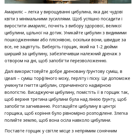
Амариліс – легка у вирощуванні цибулина, яка дає чудові
квіти з мінімальними зусиллями. Щоб успішно посадити і
виростити амариліс, почніть з вибору здорової, великої
цибулини, щільної на дотик. Уникайте цибулин з видимими
пошкодженнями або пліснявою, оскільки вони, швидше за
все, не зацвітуть. Виберіть горщик, який на 1-2 дюйми
ширший за цибулину, забезпечивши належний дренаж з
отвором на дні, щоб запобігти перезволоженню.
Далі використовуйте добре дреновану ґрунтову суміш, в
ідеалі – суміш торф’яного моху, перліту і піску. Це допоможе
уникнути гниття цибулин, спричиненого надмірною
вологістю. Висаджуючи цибулину, помістіть її в горщик так,
щоб верхня третина цибулини була над лінією ґрунту, щоб
запобігти загниванню. Розташуйте цибулину в центрі
горщика, щоб коріння було рівномірно розподілене. Злегка
полийте землю, щоб вона осіла навколо цибулини.
Поставте горщик у світле місце з непрямим сонячним