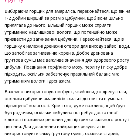
Вибираючи горщик для амариліса, переконайтеся, що він на
1-2 дюйми ширший за розмір цибулини, щоб вона щільно
прилягала до нього. Більший горщик може сприяти
утриманню надлишкової вологи, що потенційно може
призвести до загнивання цибулини. Переконайтеся, що в
горщику є належні дренажні отвори для виходу зайвої води,
що запобігає загниванню коренів. Добре дренована
ґрунтова суміш має важливе значення для здорового росту
цибулин. Поєднання торф’яного моху, перліту і піску добре
підходить, оскільки забезпечує правильний баланс між
утриманням вологи і дренажем.
Важливо використовувати ґрунт, який швидко дренується,
оскільки цибулини амарилісів схильні до гниття в умовах
підвищеної вологості. Крім того, дуже важливо, щоб ґрунт
був родючим, оскільки цибулина потребує достатньої
кількості поживних речовин для підтримки сильного росту і
цвітіння. Для досягнення найкращих результатів
використовуйте свіжу ґрунтову суміш, оскільки старий,