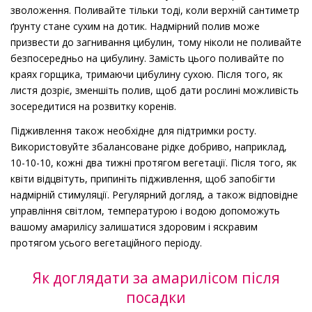
зволоження. Поливайте тільки тоді, коли верхній сантиметр
ґрунту стане сухим на дотик. Надмірний полив може
призвести до загнивання цибулин, тому ніколи не поливайте
безпосередньо на цибулину. Замість цього поливайте по
краях горщика, тримаючи цибулину сухою. Після того, як
листя дозріє, зменшіть полив, щоб дати рослині можливість
зосередитися на розвитку коренів.
Підживлення також необхідне для підтримки росту.
Використовуйте збалансоване рідке добриво, наприклад,
10-10-10, кожні два тижні протягом вегетації. Після того, як
квіти відцвітуть, припиніть підживлення, щоб запобігти
надмірній стимуляції. Регулярний догляд, а також відповідне
управління світлом, температурою і водою допоможуть
вашому амарилісу залишатися здоровим і яскравим
протягом усього вегетаційного періоду.
Як доглядати за амарилісом після
посадки