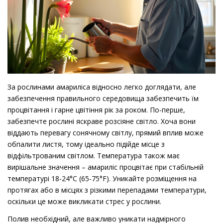
За рослинами амариліса відносно легко доглядати, але
забезпечення правильного середовища забезпечить їм
процвітання і гарне цвітіння рік за роком. По-перше,
забезпечте рослині яскраве розсіяне світло. Хоча вони
віддають перевагу сонячному світлу, прямий вплив може
обпалити листя, тому ідеально підійде місце з
відфільтрованим світлом. Температура також має
вирішальне значення – амариліс процвітає при стабільній
температурі 18-24°C (65-75°F). Уникайте розміщення на
протягах або в місцях з різкими перепадами температури,
оскільки це може викликати стрес у рослини.
Полив необхідний, але важливо уникати надмірного