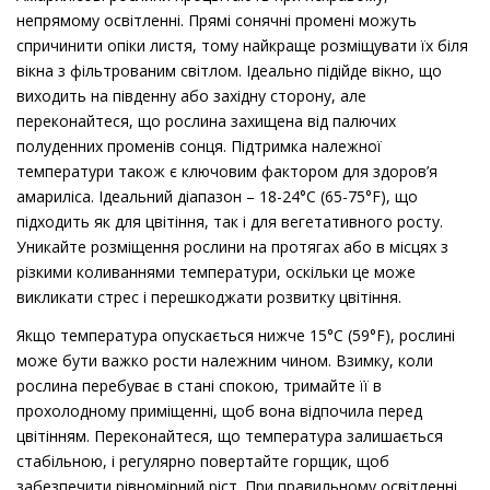
непрямому освітленні. Прямі сонячні промені можуть
спричинити опіки листя, тому найкраще розміщувати їх біля
вікна з фільтрованим світлом. Ідеально підійде вікно, що
виходить на південну або західну сторону, але
переконайтеся, що рослина захищена від палючих
полуденних променів сонця. Підтримка належної
температури також є ключовим фактором для здоров’я
амариліса. Ідеальний діапазон – 18-24°C (65-75°F), що
підходить як для цвітіння, так і для вегетативного росту.
Уникайте розміщення рослини на протягах або в місцях з
різкими коливаннями температури, оскільки це може
викликати стрес і перешкоджати розвитку цвітіння.
Якщо температура опускається нижче 15°C (59°F), рослині
може бути важко рости належним чином. Взимку, коли
рослина перебуває в стані спокою, тримайте її в
прохолодному приміщенні, щоб вона відпочила перед
цвітінням. Переконайтеся, що температура залишається
стабільною, і регулярно повертайте горщик, щоб
забезпечити рівномірний ріст. При правильному освітленні