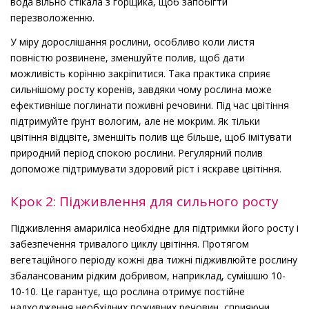
вода вільно стікала з горщика, щоб запобігти
перезволоженню.
У міру дорослішання рослини, особливо коли листя
повністю розвинене, зменшуйте полив, щоб дати
можливість корінню закріпитися. Така практика сприяє
сильнішому росту коренів, завдяки чому рослина може
ефективніше поглинати поживні речовини. Під час цвітіння
підтримуйте ґрунт вологим, але не мокрим. Як тільки
цвітіння відцвіте, зменшіть полив ще більше, щоб імітувати
природний період спокою рослини. Регулярний полив
допоможе підтримувати здоровий ріст і яскраве цвітіння.
Крок 2: Підживлення для сильного росту
Підживлення амариліса необхідне для підтримки його росту і
забезпечення тривалого циклу цвітіння. Протягом
вегетаційного періоду кожні два тижні підживлюйте рослину
збалансованим рідким добривом, наприклад, сумішшю 10-
10-10. Це гарантує, що рослина отримує постійне
надходження необхідних поживних речовин, сприяючи