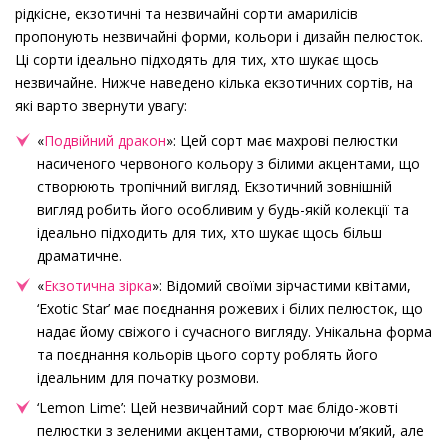
рідкісне, екзотичні та незвичайні сорти амарилісів
пропонують незвичайні форми, кольори і дизайн пелюсток.
Ці сорти ідеально підходять для тих, хто шукає щось
незвичайне. Нижче наведено кілька екзотичних сортів, на
які варто звернути увагу:
«
Подвійний дракон
»: Цей сорт має махрові пелюстки
насиченого червоного кольору з білими акцентами, що
створюють тропічний вигляд. Екзотичний зовнішній
вигляд робить його особливим у будь-якій колекції та
ідеально підходить для тих, хто шукає щось більш
драматичне.
«
Екзотична зірка
»: Відомий своїми зірчастими квітами,
‘Exotic Star’ має поєднання рожевих і білих пелюсток, що
надає йому свіжого і сучасного вигляду. Унікальна форма
та поєднання кольорів цього сорту роблять його
ідеальним для початку розмови.
‘Lemon Lime’: Цей незвичайний сорт має блідо-жовті
пелюстки з зеленими акцентами, створюючи м’який, але