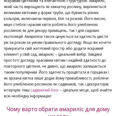
яскравим цвітінням та елегантною структурою. Амариліс,
який часто вирощують як кімнатну рослину, вирізняється
великими квітками у формі труби, що бувають різних
кольорів, включаючи червоні, білі та рожеві. Його високі,
міцні стебла і красиві квіти роблять його улюбленою
рослиною як для декору приміщень, так і для садових
експозицій. Амариліси також цінуються за здатність цвісти
рік за роком за умови правильного догляду. Якщо ви хочете
прикрасити свій житловий простір або додати яскравий
елемент у свій сад, амариліс – ідеальний вибір. Завдяки
простоті догляду, красивим квітам і надійній здатності до
повторного цвітіння, не дивно, що амариліс залишається
таким популярним. Його здатність процвітати в горщиках і
як зрізана квітка лише додає йому привабливості, роблячи
його улюбленою рослиною як садівників, так і декораторів
інтер’єрів. Наш
садівничий блог
– ідеальне місце, щоб знайти
всю необхідну інформацію!
Чому варто обрати амариліс для дому