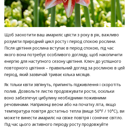
Щоб заохотити ваш амариліс цвісти з року в рік, важливо
розуміти природний цикл росту і період спокою рослини.
Після цвітіння рослина вступає в період спокою, під час
якого вона потребує особливого догляду, щоб накопичити
енергію для наступного сезону цвітіння. Ключ до успішного
повторного цвітіння – правильний догляд за рослиною в цей
період, який зазвичай триває кілька місяців.
Як тільки квіти зів’януть, припиніть підживлення і скоротіть
полив. Дозвольте листю продовжувати рости, оскільки
воно забезпечує цибулину необхідними поживними
речовинами. Наприкінці весни або на початку літа, якщо
температура повітря достатньо тепла (вище 50°F / 10°C), ви
можете винести амариліс на свіже повітря і сонячне світло.
Під час цього активного періоду росту продовжуйте