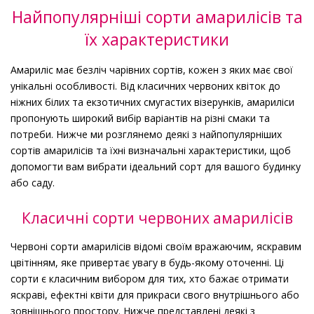
Найпопулярніші сорти амарилісів та
їх характеристики
Амариліс має безліч чарівних сортів, кожен з яких має свої
унікальні особливості. Від класичних червоних квіток до
ніжних білих та екзотичних смугастих візерунків, амариліси
пропонують широкий вибір варіантів на різні смаки та
потреби. Нижче ми розглянемо деякі з найпопулярніших
сортів амарилісів та їхні визначальні характеристики, щоб
допомогти вам вибрати ідеальний сорт для вашого будинку
або саду.
Класичні сорти червоних амарилісів
Червоні сорти амарилісів відомі своїм вражаючим, яскравим
цвітінням, яке привертає увагу в будь-якому оточенні. Ці
сорти є класичним вибором для тих, хто бажає отримати
яскраві, ефектні квіти для прикраси свого внутрішнього або
зовнішнього простору. Нижче представлені деякі з