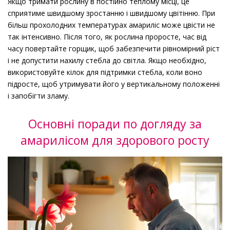
Якщо тримати рослину в постійно теплому місці, це
сприятиме швидшому зростанню і швидшому цвітінню. При
більш прохолодних температурах амариліс може цвісти не
так інтенсивно. Після того, як рослина проросте, час від
часу повертайте горщик, щоб забезпечити рівномірний ріст
і не допустити нахилу стебла до світла. Якщо необхідно,
використовуйте кілок для підтримки стебла, коли воно
підросте, щоб утримувати його у вертикальному положенні
і запобігти зламу.
Основні поради по догляду за
амарилісом для здорового росту