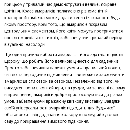
при цьому тривалий час демонструвати велике, яскраве
цвітіння. Краса амарилісів полягає в їх різноманітній
кольоровій гамі, яка може додати тепла і яскравості будь-
якому простору. Крім того, що амариліс є яскравим
центральним елементом, його квіти можуть протриматися
протягом декількох тижнів, забезпечуючи тривалий період
візуальної насолоди.
Ще одна причина вибрати амариліс – його здатність цвісти
щороку, що робить його великою цінністю для садівників.
Просто забезпечивши належні умови – правильний полив,
світло та періодичне підживлення – ви можете заохочувати
амариліс цвісти сезон за сезоном. Незалежно від того, чи
висаджені вони в контейнери, на грядки, чи занесені на зиму
в приміщення, амариліси добре пристосовуються до різних
умов, забезпечуючи вражаючу квіткову виставку. Завдяки
своїй універсальності амариліс підходить для будь-якої
обстановки – від додавання кольору в похмурий куточок
саду до прикрашання зимового підвіконня.