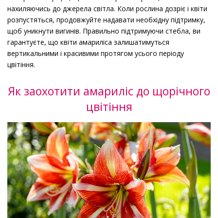
нахиляючись до джерела світла. Коли рослина дозріє і квіти
розпустяться, продовжуйте надавати необхідну підтримку,
щоб уникнути вигинів. Правильно підтримуючи стебла, ви
гарантуєте, що квіти амариліса залишатимуться
вертикальними і красивими протягом усього періоду
цвітіння.
Як заохотити амариліс до щорічного
цвітіння