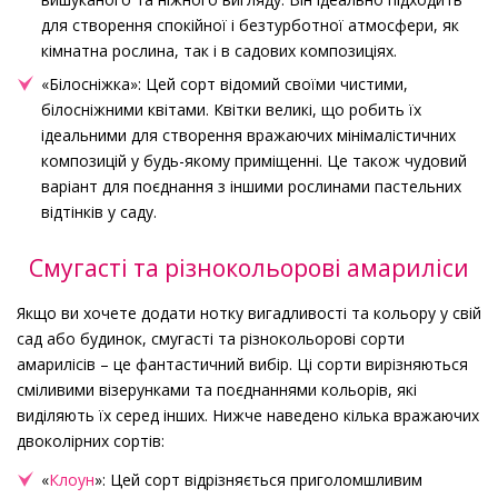
для створення спокійної і безтурботної атмосфери, як
кімнатна рослина, так і в садових композиціях.
«Білосніжка»: Цей сорт відомий своїми чистими,
білосніжними квітами. Квітки великі, що робить їх
ідеальними для створення вражаючих мінімалістичних
композицій у будь-якому приміщенні. Це також чудовий
варіант для поєднання з іншими рослинами пастельних
відтінків у саду.
Смугасті та різнокольорові амариліси
Якщо ви хочете додати нотку вигадливості та кольору у свій
сад або будинок, смугасті та різнокольорові сорти
амарилісів – це фантастичний вибір. Ці сорти вирізняються
сміливими візерунками та поєднаннями кольорів, які
виділяють їх серед інших. Нижче наведено кілька вражаючих
двоколірних сортів:
«
Клоун
»: Цей сорт відрізняється приголомшливим