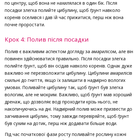
по центру, щоб вона не нахилялася в один бік. Після
посадки злегка полийте цибулину, щоб ґрунт навколо
коренів оселився і дав їй час прижитися, перш ніж вона
почне проростати.
Крок 4: Полив після посадки
Полив є важливим аспектом догляду за амарилісом, але він
повинен здійснюватися правильно. Після посадки злегка
полийте ґрунт, щоб він осідав навколо коренів. Однак дуже
важливо не перезволожити цибулину. Цибулини амарилісів
схильні до гниття, якщо їх залишити в надмірно вологих
умовах. Поливайте цибулину так, щоб ґрунт був злегка
вологим, але не мокрим. Важливо, щоб ґрунт мав хороший
дренаж, що дозволяє воді проходити крізь нього, не
накопичуючись на дні. Надмірний полив може призвести до
загнивання цибулин, тому завжди перевіряйте, щоб ґрунт
був сухим на дотик, перш ніж додавати більше води.
Під час початкової фази росту поливайте рослину кожні