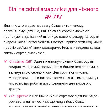
Білі та світлі амариліси для ніжного
дотику
Для тих, хто віддає перевагу більш витонченому,
елегантному цвітінню, білі та світлі сорти амарилісів
пропонують делікатний штрих до вашого декору. Ці сорти
випромінюють витонченість і можуть прикрасити будь-який
простір своїми м’якими кольорами. Нижче наведено кілька
світлих сортів амарилісів:
‘
Christmas Gift
‘: Один з найпопулярніших білих сортів
амарилісу, відомий своїми чисто білими пелюстками із
зеленуватою серединкою. Цей сорт є святковим
фаворитом, часто використовується як символ миру і
чистоти, що робить його ідеальним для зимового
декору.
«
Альфреско
»: Цей ніжно-білий сорт має відтінок блідо-
рожевого на пелюстках, що надає йому більш
вишуканого та ніжного вигляду. Він ідеально підходить