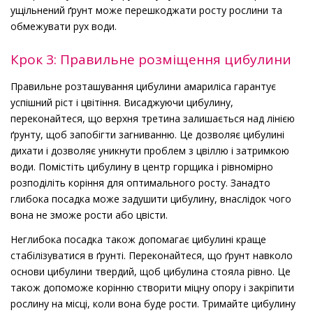
ущільнений ґрунт може перешкоджати росту рослини та
обмежувати рух води.
Крок 3: Правильне розміщення цибулини
Правильне розташування цибулини амариліса гарантує
успішний ріст і цвітіння. Висаджуючи цибулину,
переконайтеся, що верхня третина залишається над лінією
ґрунту, щоб запобігти загниванню. Це дозволяє цибулині
дихати і дозволяє уникнути проблем з цвіллю і затримкою
води. Помістіть цибулину в центр горщика і рівномірно
розподіліть коріння для оптимального росту. Занадто
глибока посадка може задушити цибулину, внаслідок чого
вона не зможе рости або цвісти.
Неглибока посадка також допомагає цибулині краще
стабілізуватися в ґрунті. Переконайтеся, що ґрунт навколо
основи цибулини твердий, щоб цибулина стояла рівно. Це
також допоможе корінню створити міцну опору і закріпити
рослину на місці, коли вона буде рости. Тримайте цибулину