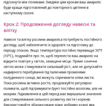
підсохнути між поливами. Завдяки цим крокам ваш амариліс
буде краще підготовлений до повторного цвітіння в
наступному сезоні.
Крок 2: Продовження догляду навесні та
влітку
Навесні та влітку рослини амариліса потребують постійного
догляду, щоб забезпечити їх здоров’я та підготовку до
періоду спокою. Якщо температура постійно перевищує 50°F
(10°C), подумайте про те, щоб перенести ваш амариліс на
відкрите повітря у світле, захищене місце. Пряме сонячне
світло може стимулювати сильніший ріст, але не допускайте
надмірного перебування під палючими променями
полуденного сонця, які можуть спричинити опіки листя.
Поки рослина активно росте, продовжуйте регулярно
поливати, щоб підтримувати ґрунт постійно вологим, але не
мокрим. Підживлення в цей період має вирішальне значення
для стимулювання сильного розвитку листя і коренів.
Використовуйте збалансоване рідке добриво кожні два