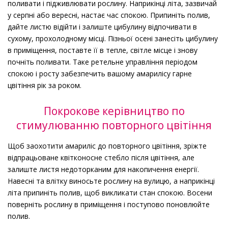
поливати і підживлювати рослину. Наприкінці літа, зазвичай
у серпні або вересні, настає час спокою. Припиніть полив,
дайте листю відійти і залиште цибулину відпочивати в
сухому, прохолодному місці. Пізньої осені занесіть цибулину
в приміщення, поставте її в тепле, світле місце і знову
почніть поливати. Таке ретельне управління періодом
спокою і росту забезпечить вашому амарилісу гарне
цвітіння рік за роком.
Покрокове керівництво по
стимулюванню повторного цвітіння
Щоб заохотити амариліс до повторного цвітіння, зріжте
відпрацьоване квітконосне стебло після цвітіння, але
залиште листя недоторканим для накопичення енергії.
Навесні та влітку виносьте рослину на вулицю, а наприкінці
літа припиніть полив, щоб викликати стан спокою. Восени
поверніть рослину в приміщення і поступово поновлюйте
полив.