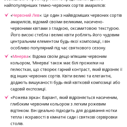
найпопулярніших темно-червоних сортів амарилісів:
«
Червоний Лев
»: Це один з найвідоміших червоних сортів
амарилісів, відомий своїми великими, насичено-
червоними квітами з гладкою, оксамитовою текстурою.
Його високі стебла і великі квіти роблять його чудовим
центральним елементом будь-якої композиції, і він
особливо популярний під час святкового сезону.
«
Мінерва
»: Відома своїм дещо м’якшим червоним
кольором, ‘Мінерва’ також має білі прожилки на
пелюстках, що створює гарний контраст, який відрізняє її
від інших червоних сортів. Квіти великі та елегантні,
додають вишуканості будь-якій квітковій композиції або
садовій експозиції.
«Рожева зірка»: Варіант, який відрізняється насиченим,
глибоким червоним кольором з легким рожевим
відтінком. Він ідеально підходить для додавання нотки
тепла і яскравості в кімнатні сади і святкові сервіровки
столів.