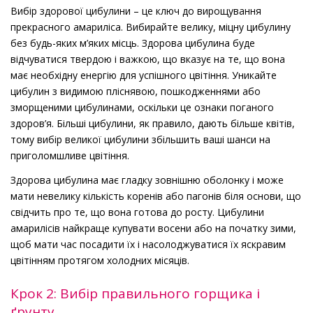
Вибір здорової цибулини – це ключ до вирощування
прекрасного амариліса. Вибирайте велику, міцну цибулину
без будь-яких м’яких місць. Здорова цибулина буде
відчуватися твердою і важкою, що вказує на те, що вона
має необхідну енергію для успішного цвітіння. Уникайте
цибулин з видимою пліснявою, пошкодженнями або
зморщеними цибулинами, оскільки це ознаки поганого
здоров’я. Більші цибулини, як правило, дають більше квітів,
тому вибір великої цибулини збільшить ваші шанси на
приголомшливе цвітіння.
Здорова цибулина має гладку зовнішню оболонку і може
мати невелику кількість коренів або пагонів біля основи, що
свідчить про те, що вона готова до росту. Цибулини
амарилісів найкраще купувати восени або на початку зими,
щоб мати час посадити їх і насолоджуватися їх яскравим
цвітінням протягом холодних місяців.
Крок 2: Вибір правильного горщика і
ґрунту