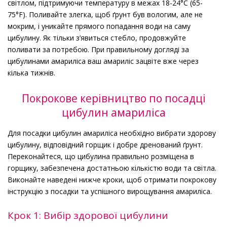
світлом, підтримуючи температуру в межах 18-24°C (65-
75°F). Поливайте злегка, щоб ґрунт був вологим, але не
мокрим, і уникайте прямого попадання води на саму
цибулину. Як тільки з’явиться стебло, продовжуйте
поливати за потребою. При правильному догляді за
цибулинами амариліса ваш амариліс зацвіте вже через
кілька тижнів.
Покрокове керівництво по посадці
цибулин амариліса
Для посадки цибулин амариліса необхідно вибрати здорову
цибулину, відповідний горщик і добре дренований ґрунт.
Переконайтеся, що цибулина правильно розміщена в
горщику, забезпечена достатньою кількістю води та світла.
Виконайте наведені нижче кроки, щоб отримати покрокову
інструкцію з посадки та успішного вирощування амариліса.
Крок 1: Вибір здорової цибулини