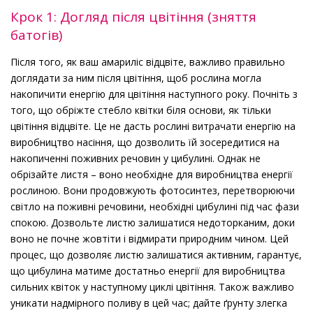
Крок 1: Догляд після цвітіння (зняття
батогів)
Після того, як ваш амариліс відцвіте, важливо правильно
доглядати за ним після цвітіння, щоб рослина могла
накопичити енергію для цвітіння наступного року. Почніть з
того, що обріжте стебло квітки біля основи, як тільки
цвітіння відцвіте. Це не дасть рослині витрачати енергію на
виробництво насіння, що дозволить їй зосередитися на
накопиченні поживних речовин у цибулині. Однак не
обрізайте листя – воно необхідне для виробництва енергії
рослиною. Вони продовжують фотосинтез, перетворюючи
світло на поживні речовини, необхідні цибулині під час фази
спокою. Дозвольте листю залишатися недоторканим, доки
воно не почне жовтіти і відмирати природним чином. Цей
процес, що дозволяє листю залишатися активним, гарантує,
що цибулина матиме достатньо енергії для виробництва
сильних квіток у наступному циклі цвітіння. Також важливо
уникати надмірного поливу в цей час; дайте ґрунту злегка