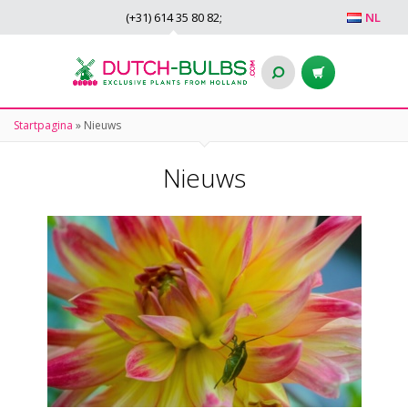
(+31)
614 35 80 82
;
NL
Startpagina
»
Nieuws
Nieuws