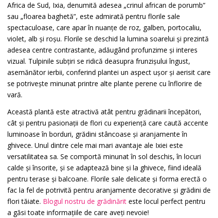
Africa de Sud, Ixia, denumită adesea „crinul african de porumb”
sau „floarea baghetă”, este admirată pentru florile sale
spectaculoase, care apar în nuanțe de roz, galben, portocaliu,
violet, alb și roșu. Florile se deschid la lumina soarelui și prezintă
adesea centre contrastante, adăugând profunzime și interes
vizual. Tulpinile subțiri se ridică deasupra frunzișului îngust,
asemănător ierbii, conferind plantei un aspect ușor și aerisit care
se potrivește minunat printre alte plante perene cu înflorire de
vară.
Această plantă este atractivă atât pentru grădinarii începători,
cât și pentru pasionații de flori cu experiență care caută accente
luminoase în borduri, grădini stâncoase și aranjamente în
ghivece. Unul dintre cele mai mari avantaje ale Ixiei este
versatilitatea sa. Se comportă minunat în sol deschis, în locuri
calde și însorite, și se adaptează bine și la ghivece, fiind ideală
pentru terase și balcoane. Florile sale delicate și forma erectă o
fac la fel de potrivită pentru aranjamente decorative și grădini de
flori tăiate.
Blogul nostru de grădinărit
este locul perfect pentru
a găsi toate informațiile de care aveți nevoie!