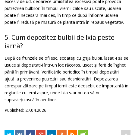
excesiv de ud, deoarece umiditatea excesivă poate provoca
putrezirea bulbilor. În timpul vremii calde sau uscate, udarea
poate fi necesară mai des, în timp ce după înflorire udarea
poate fi redusă pe măsură ce planta intră în repaus vegetativ.
5. Cum depozitez bulbii de Ixia peste
iarnă?
După ce frunzele se ofilesc, scoateți cu grijă bulbii, lăsați-i să se
usuce și depozitați-i într-un loc răcoros, uscat și ferit de îngheț
până în primăvară. Verificările periodice în timpul depozitării
ajută la prevenirea putrezirii sau deshidratării. Depozitarea
corespunzătoare pe timpul iernii este deosebit de importantă în
regiunile cu ierni aspre, unde Ixia s-ar putea să nu
supraviețuiască în aer liber.
Published: 27.04.2026