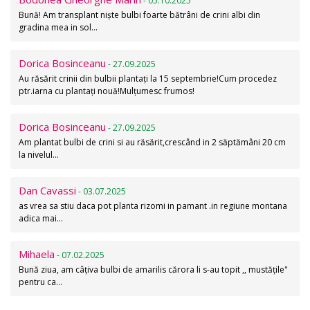
- 05.10.2025
Bună! Am transplant niște bulbi foarte bătrâni de crini albi din
gradina mea in sol…
Dorica Bosinceanu
- 27.09.2025
Au răsărit crinii din bulbii plantați la 15 septembrie!Cum procedez
ptr.iarna cu plantați nouă!Mulțumesc frumos!
Dorica Bosinceanu
- 27.09.2025
Am plantat bulbi de crini si au răsărit,crescând in 2 săptămâni 20 cm
la nivelul…
Dan Cavassi
- 03.07.2025
as vrea sa stiu daca pot planta rizomi in pamant .in regiune montana
adica mai…
Mihaela
- 07.02.2025
Bună ziua, am câțiva bulbi de amarilis cărora li s-au topit ,, mustățile"
pentru ca…