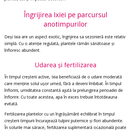
Îngrijirea Ixiei pe parcursul
anotimpurilor
Deși Ixia are un aspect exotic, îngrijirea sa sezonieră este relativ
simplă. Cu o atenție regulată, plantele rămân sănătoase și
înfloresc abundent.
Udarea și fertilizarea
În timpul creșterii active, Ixia beneficiază de o udare moderată
care menține solul ușor umed, fără a deveni îmbibat. În timpul
înfloririi, umiditatea constantă ajută la prelungirea perioadei de
înflorire. Cu toate acestea, apa în exces trebuie întotdeauna
evitată.
Fertilizarea plantelor cu un îngrășământ echilibrat în timpul
creșterii timpurii încurajează tulpini puternice și flori abundente.
În solurile mai sărace, fertilizarea suplimentară ocazională poate