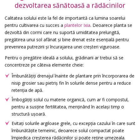
dezvoltarea sănătoasă a rădăcinilor
Calitatea solului este la fel de importantă ca lumina soarelui
pentru cultivarea cu succes a
plantelor Ixia
. Deoarece planta se
dezvoltă din cormi care nu suportă umiditatea prelungită,
pregătirea unui sol afânat și bine drenat este esențială pentru
prevenirea putrezirii și încurajarea unei creșteri viguroase.
Pentru o pregătire ideală a solului, grădinarii ar trebui să se
concentreze pe câteva elemente cheie:
Îmbunătățiți drenajul înainte de plantare prin încorporarea de
nisip grosier sau pietriș fin în solurile dense pentru a reduce
retenția de apă.
Îmbogățiți solul cu materie organică, cum ar fi compostul,
pentru a susține fertilitatea, menținând în același timp o
structură ușoară.
Evitați solurile argiloase grele, cu excepția cazului în care sunt
îmbunătățite temeinic, deoarece solul compactat poate
împiedica creșterea rădăcinilor și poate reține umezeala.