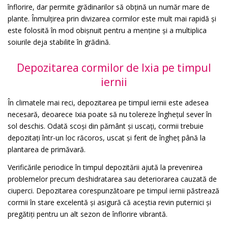
înflorire, dar permite grădinarilor să obțină un număr mare de
plante. Înmulțirea prin divizarea cormilor este mult mai rapidă și
este folosită în mod obișnuit pentru a menține și a multiplica
soiurile deja stabilite în grădină.
Depozitarea cormilor de Ixia pe timpul
iernii
În climatele mai reci, depozitarea pe timpul iernii este adesea
necesară, deoarece Ixia poate să nu tolereze înghețul sever în
sol deschis. Odată scoși din pământ și uscați, cormii trebuie
depozitați într-un loc răcoros, uscat și ferit de îngheț până la
plantarea de primăvară.
Verificările periodice în timpul depozitării ajută la prevenirea
problemelor precum deshidratarea sau deteriorarea cauzată de
ciuperci. Depozitarea corespunzătoare pe timpul iernii păstrează
cormii în stare excelentă și asigură că aceștia revin puternici și
pregătiți pentru un alt sezon de înflorire vibrantă.