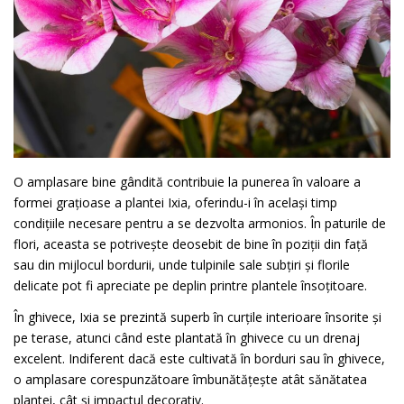
O amplasare bine gândită contribuie la punerea în valoare a
formei grațioase a plantei Ixia, oferindu-i în același timp
condițiile necesare pentru a se dezvolta armonios. În paturile de
flori, aceasta se potrivește deosebit de bine în poziții din față
sau din mijlocul bordurii, unde tulpinile sale subțiri și florile
delicate pot fi apreciate pe deplin printre plantele însoțitoare.
În ghivece, Ixia se prezintă superb în curțile interioare însorite și
pe terase, atunci când este plantată în ghivece cu un drenaj
excelent. Indiferent dacă este cultivată în borduri sau în ghivece,
o amplasare corespunzătoare îmbunătățește atât sănătatea
plantei, cât și impactul decorativ.