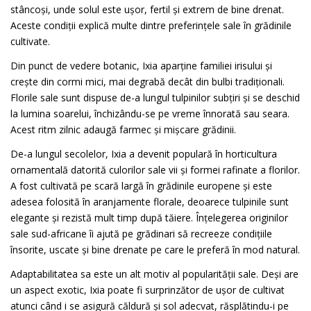
stâncoși, unde solul este ușor, fertil și extrem de bine drenat.
Aceste condiții explică multe dintre preferințele sale în grădinile
cultivate.
Din punct de vedere botanic, Ixia aparține familiei irisului și
crește din cormi mici, mai degrabă decât din bulbi tradiționali.
Florile sale sunt dispuse de-a lungul tulpinilor subțiri și se deschid
la lumina soarelui, închizându-se pe vreme înnorată sau seara.
Acest ritm zilnic adaugă farmec și mișcare grădinii.
De-a lungul secolelor, Ixia a devenit populară în horticultura
ornamentală datorită culorilor sale vii și formei rafinate a florilor.
A fost cultivată pe scară largă în grădinile europene și este
adesea folosită în aranjamente florale, deoarece tulpinile sunt
elegante și rezistă mult timp după tăiere. Înțelegerea originilor
sale sud-africane îi ajută pe grădinari să recreeze condițiile
însorite, uscate și bine drenate pe care le preferă în mod natural.
Adaptabilitatea sa este un alt motiv al popularității sale. Deși are
un aspect exotic, Ixia poate fi surprinzător de ușor de cultivat
atunci când i se asigură căldură și sol adecvat, răsplătindu-i pe