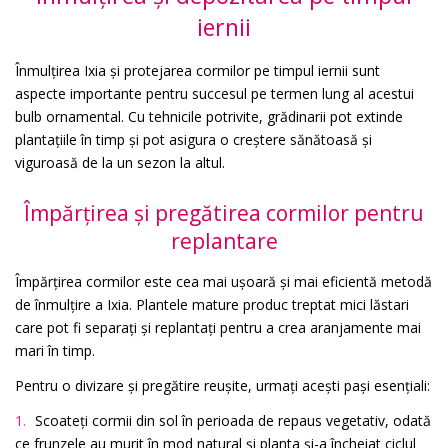
iernii
Înmulțirea Ixia și protejarea cormilor pe timpul iernii sunt
aspecte importante pentru succesul pe termen lung al acestui
bulb ornamental. Cu tehnicile potrivite, grădinarii pot extinde
plantațiile în timp și pot asigura o creștere sănătoasă și
viguroasă de la un sezon la altul.
Împărțirea și pregătirea cormilor pentru
replantare
Împărțirea cormilor este cea mai ușoară și mai eficientă metodă
de înmulțire a Ixia. Plantele mature produc treptat mici lăstari
care pot fi separați și replantați pentru a crea aranjamente mai
mari în timp.
Pentru o divizare și pregătire reușite, urmați acești pași esențiali:
Scoateți cormii din sol în perioada de repaus vegetativ, odată
ce frunzele au murit în mod natural și planta și-a încheiat ciclul