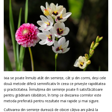
Ixia se poate înmulți atât din semințe, cât și din cormi, deși cele
două metode diferă semnificativ în ceea ce privește rapiditatea
și practicitatea. Înmulțirea din semințe poate fi satisfăcătoare
pentru grădinarii răbdători, în timp ce divizarea cormilor este
metoda preferată pentru rezultate mai rapide și mai sigure.
Cultivarea din semințe durează de obicei câțiva ani până la