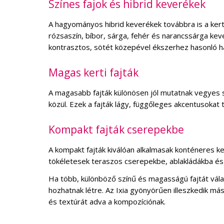
Színes fajok és hibrid keverékek
A hagyományos hibrid keverékek továbbra is a ker
rózsaszín, bíbor, sárga, fehér és narancssárga kev
kontrasztos, sötét közepével ékszerhez hasonló ha
Magas kerti fajták
A magasabb fajták különösen jól mutatnak vegyes s
közül. Ezek a fajták lágy, függőleges akcentusok
Kompakt fajták cserepekbe
A kompakt fajták kiválóan alkalmasak konténeres
tökéletesek teraszos cserepekbe, ablakládákba és 
Ha több, különböző színű és magasságú fajtát vál
hozhatnak létre. Az Ixia gyönyörűen illeszkedik 
és textúrát adva a kompozíciónak.