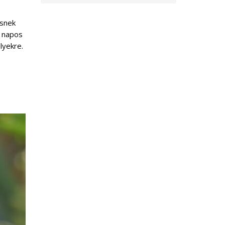
esnek
, napos
lyekre.