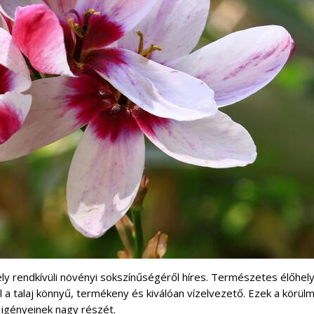
mely rendkívüli növényi sokszínűségéről híres. Természetes élőhel
 a talaj könnyű, termékeny és kiválóan vízelvezető. Ezek a körül
igényeinek nagy részét.