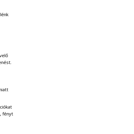
lénk
velő
enést.
iatt
ciókat
, fényt