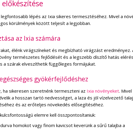
j előkészítése
k legfontosabb lépés az Ixia sikeres termesztéséhez. Mivel a növ
lágos körülmények között teljesít a legjobban.
ztása az Ixia számára
rakat, élénk virágszíneket és megbízható virágzást eredményez. 
 növény természetes fejlődését és a legszebb díszítő hatás elérés
s a szárak elveszíthetik függőleges formájukat.
az egészséges gyökérfejlődéshez
y, ha sikeresen szeretnénk termeszteni az
Ixia növényeket
. Mivel
velik a hosszan tartó nedvességet, a laza és jól vízelvezető talaj
éséhez és az erőteljes növekedés elősegítéséhez.
 kulcsfontosságú elemre kell összpontosítaniuk:
y durva homokot vagy finom kavicsot keverünk a sűrű talajba a