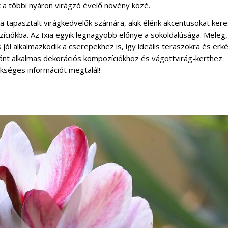
k a többi nyáron virágzó évelő növény közé.
 tapasztalt virágkedvelők számára, akik élénk akcentusokat ker
ciókba. Az Ixia egyik legnagyobb előnye a sokoldalúsága. Meleg
 jól alkalmazkodik a cserepekhez is, így ideális teraszokra és erké
nt alkalmas dekorációs kompozíciókhoz és vágottvirág-kerthez.
kséges információt megtalál!