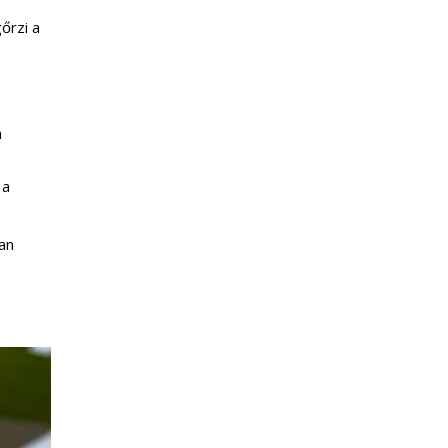
őrzi a
n
 a
an