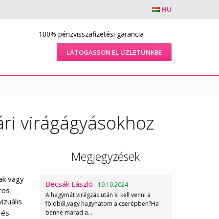
HU
100% pénzvisszafizetési garancia
LÁTOGASSON EL ÜZLETÜNKBE
yári virágágyásokhoz
Megjegyzések
nak vagy
Becsák László
- 19.10.2024
ros
A hagymát virágzás után ki kell venni a
izuális
földből,vagy hagyhatom a cserépben?Ha
 és
benne marad a…