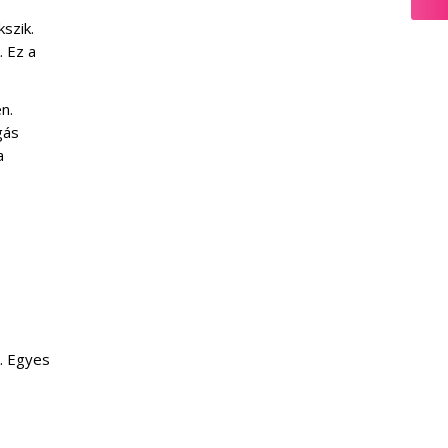
szik.
. Ez a
n.
gás
a
k. Egyes