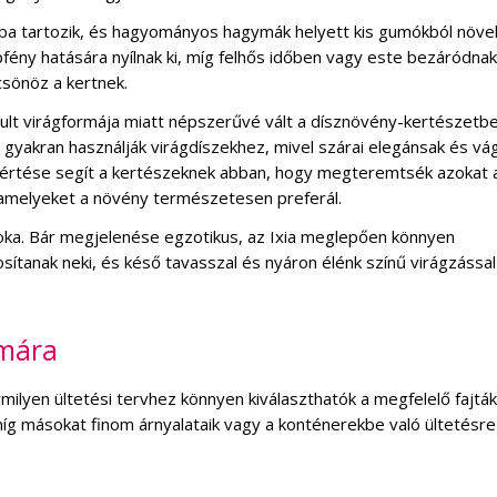
jába tartozik, és hagyományos hagymák helyett kis gumókból növek
fény hatására nyílnak ki, míg felhős időben vagy este bezáródnak
csönöz a kertnek.
mult virágformája miatt népszerűvé vált a dísznövény-kertészetbe
 gyakran használják virágdíszekhez, mivel szárai elegánsak és vá
megértése segít a kertészeknek abban, hogy megteremtsék azokat 
 amelyeket a növény természetesen preferál.
a. Bár megjelenése egzotikus, az Ixia meglepően könnyen
sítanak neki, és késő tavasszal és nyáron élénk színű virágzással
ámára
ármilyen ültetési tervhez könnyen kiválaszthatók a megfelelő fajtá
 míg másokat finom árnyalataik vagy a konténerekbe való ültetésre