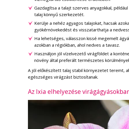
Gazdagítsa a talajt szerves anyagokkal, példá
talaj könnyű szerkezetét.
Kerülje a nehéz agyagos talajokat, hacsak azokat
gyökérnövekedést és visszatarthatja a nedves
Ha lehetséges, válasszon kissé megemelt ágyá
azokban a régiókban, ahol nedves a tavasz.
Használjon jól vízelvezető virágföldet a kontén
növény által preferált természetes körülménye
A jól előkészített talaj stabil környezetet terem
egészséges virágzást biztosítanak.
Az Ixia elhelyezése virágágyásokb