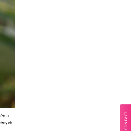
CONTACT
yén a
mények