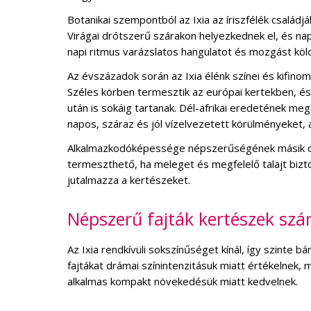
Botanikai szempontból az Ixia az íriszfélék család
Virágai drótszerű szárakon helyezkednek el, és nap
napi ritmus varázslatos hangulatot és mozgást köl
Az évszázadok során az Ixia élénk színei és kifino
Széles körben termesztik az európai kertekben, és
után is sokáig tartanak. Dél-afrikai eredetének 
napos, száraz és jól vízelvezetett körülményeket,
Alkalmazkodóképessége népszerűségének másik ok
termeszthető, ha meleget és megfelelő talajt bizto
jutalmazza a kertészeket.
Népszerű fajták kertészek sz
Az Ixia rendkívüli sokszínűséget kínál, így szinte b
fajtákat drámai színintenzitásuk miatt értékelnek,
alkalmas kompakt növekedésük miatt kedvelnek.