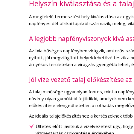
Helyszín kiválasztása és a tala
A megfelelő termesztési hely kiválasztása az egyi
napfényes dél-afrikai tájakról származik, meleg, vi
A legjobb napfényviszonyok kiválas
Az Ixia bőséges napfényben virágzik, ami erős szá
nyitott, jól megvilágított helyek lehetővé teszik a
árnyékos területeken a virágzás gyengébb lehet, é
Jól vízelvezető talaj előkészítése 
A talaj minősége ugyanolyan fontos, mint a napfén
növény olyan gumókból fejlődik ki, amelyek nem ked
előkészítése elengedhetetlen a rothadás megelőz
Az ideális talajelőkészítéshez a kertészeknek több
Ültetés előtt javítsuk a vízelvezetést úgy, hog
vízmegtartás csökkentése érdekében.