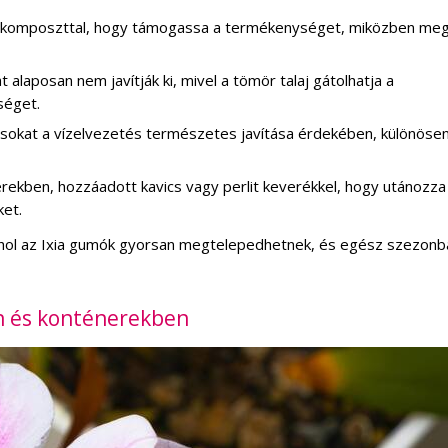
ul komposzttal, hogy támogassa a termékenységet, miközben meg
 alaposan nem javítják ki, mivel a tömör talaj gátolhatja a
séget.
sokat a vízelvezetés természetes javítása érdekében, különöse
erekben, hozzáadott kavics vagy perlit keverékkel, hogy utánozza
ket.
t, ahol az Ixia gumók gyorsan megtelepedhetnek, és egész szezonb
an és konténerekben