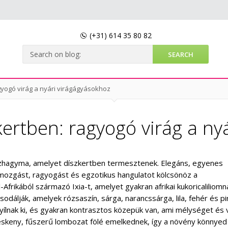
(+31)
614 35 80 82
ragyogó virág a nyári virágágyásokhoz
a kertben: ragyogó virág a n
szhagyma, amelyet díszkertben termesztenek. Elegáns, egyenes
n mozgást, ragyogást és egzotikus hangulatot kölcsönöz a
Afrikából származó Ixia-t, amelyet gyakran afrikai kukoricaliliom
sodálják, amelyek rózsaszín, sárga, narancssárga, lila, fehér és pi
yílnak ki, és gyakran kontrasztos közepük van, ami mélységet és v
keskeny, fűszerű lombozat fölé emelkednek, így a növény könnyed