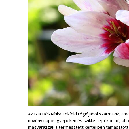
Az Ixia Dél-Afrika Fokföld régiójából származik, a
növény napos gyepeken és sziklás lejtőkön nő, ahol
magyarázzák a termesztett kertekben támasztott 