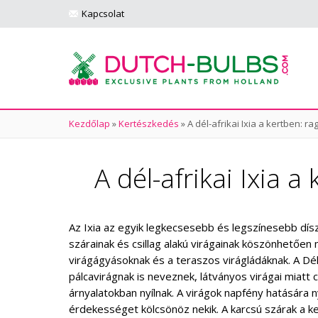
Kapcsolat
Kezdőlap
»
Kertészkedés
»
A dél-afrikai Ixia a kertben: 
A dél-afrikai Ixia 
Az Ixia az egyik legkecsesebb és legszínesebb dí
szárainak és csillag alakú virágainak köszönhetőe
virágágyásoknak és a teraszos virágládáknak. A Dél-
pálcavirágnak is neveznek, látványos virágai miatt c
árnyalatokban nyílnak. A virágok napfény hatására n
érdekességet kölcsönöz nekik. A karcsú szárak a 