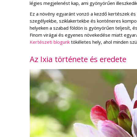
légies megjelenést kap, ami gyönyörűen illeszkedi
Ez a növény egyaránt vonzó a kezdő kertészek és a
szegélyekbe, sziklakertekbe és konténeres kompozí
helyeken a szabad földön is gyönyörűen teljesít, és
Finom virágai és egyenes növekedése miatt egyará
Kertészeti blogunk
tökéletes hely, ahol minden szü
Az Ixia története és eredete