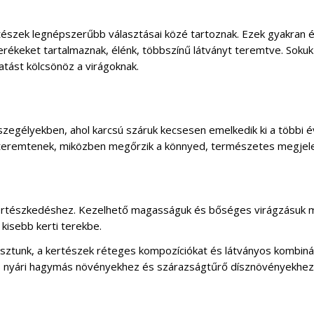
tészek legnépszerűbb választásai közé tartoznak. Ezek gyakran é
erékeket tartalmaznak, élénk, többszínű látványt teremtve. Sokuk
tást kölcsönöz a virágoknak.
zegélyekben, ahol karcsú száruk kecsesen emelkedik ki a többi é
at teremtenek, miközben megőrzik a könnyed, természetes megjel
 kertészkedéshez. Kezelhető magasságuk és bőséges virágzásuk m
kisebb kerti terekbe.
asztunk, a kertészek réteges kompozíciókat és látványos kombiná
más nyári hagymás növényekhez és szárazságtűrő dísznövényekhez