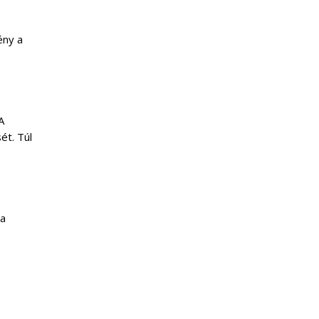
ény a
A
ét. Túl
 a