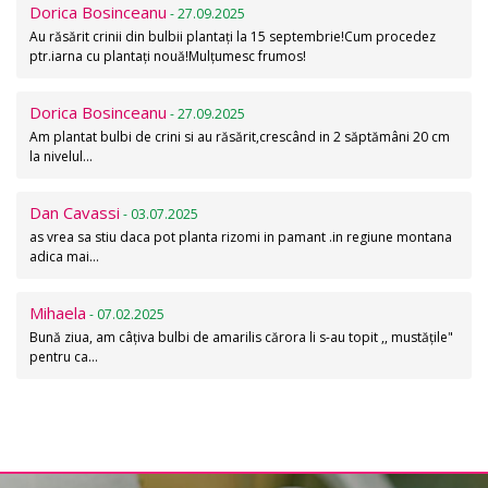
Dorica Bosinceanu
- 27.09.2025
Au răsărit crinii din bulbii plantați la 15 septembrie!Cum procedez
ptr.iarna cu plantați nouă!Mulțumesc frumos!
Dorica Bosinceanu
- 27.09.2025
Am plantat bulbi de crini si au răsărit,crescând in 2 săptămâni 20 cm
la nivelul…
Dan Cavassi
- 03.07.2025
as vrea sa stiu daca pot planta rizomi in pamant .in regiune montana
adica mai…
Mihaela
- 07.02.2025
Bună ziua, am câțiva bulbi de amarilis cărora li s-au topit ,, mustățile"
pentru ca…