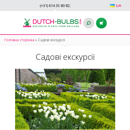
(+31)
614 35 80 82
;
UA
Головна сторінка
»
Садові екскурсії
Садові екскурсії