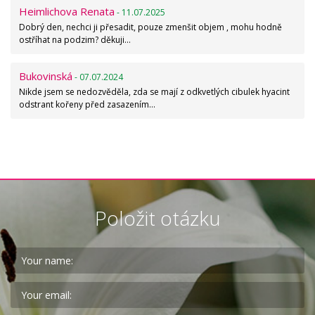
Heimlichova Renata
- 11.07.2025
Dobrý den, nechci ji přesadit, pouze zmenšit objem , mohu hodně
ostříhat na podzim? děkuji…
Bukovinská
- 07.07.2024
Nikde jsem se nedozvěděla, zda se mají z odkvetlých cibulek hyacint
odstrant kořeny před zasazením…
Položit otázku