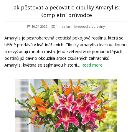
Jak pěstovat a pečovat o cibulky Amaryllis:
Kompletní průvodce
10.01.2022
1
Jarní kvetoucí cibuloviny
Amarylis je pestrobarevná exotická pokojová rostlina, která se
běžně prodává v květinářstvích. Cibulky amarylisu kvetou dlouho
a nevyžadují mnoho místa. Jeho květenství nejromantičtějších
odstínů již dávno okouzlila srdce zkušených zahradníků.
Amarylis, květina se zajímavou historií…
Read more