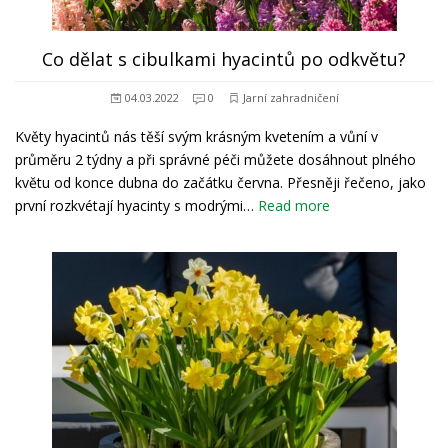
Co dělat s cibulkami hyacintů po odkvětu?
04.03.2022
0
Jarní zahradničení
Květy hyacintů nás těší svým krásným kvetením a vůní v
průměru 2 týdny a při správné péči můžete dosáhnout plného
květu od konce dubna do začátku června. Přesněji řečeno, jako
první rozkvétají hyacinty s modrými…
Read more