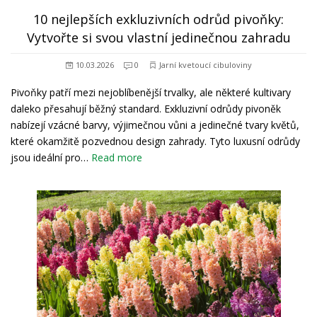
10 nejlepších exkluzivních odrůd pivoňky:
Vytvořte si svou vlastní jedinečnou zahradu
10.03.2026
0
Jarní kvetoucí cibuloviny
Pivoňky patří mezi nejoblíbenější trvalky, ale některé kultivary
daleko přesahují běžný standard. Exkluzivní odrůdy pivoněk
nabízejí vzácné barvy, výjimečnou vůni a jedinečné tvary květů,
které okamžitě pozvednou design zahrady. Tyto luxusní odrůdy
jsou ideální pro…
Read more