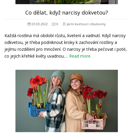
Co dělat, když narcisy dokvetou?
03.03.2022
0
Jarní kvetoucí cibuloviny
Každá rostlina má období růstu, kvetení a vadnutí. Když narcisy
odkvetou, je třeba podniknout kroky k zachování rostliny a
jejímu rozdělení pro množení. O narcisy je třeba pečovat i poté,
co jejich křehké květy uvadnou.…
Read more