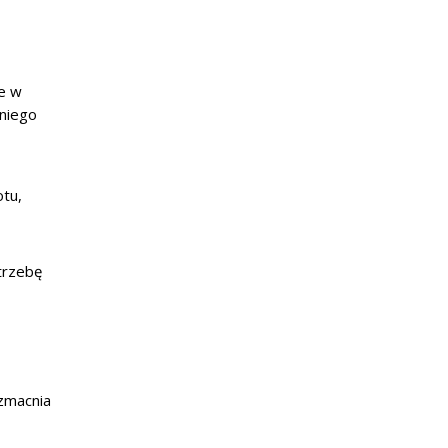
ne w
dniego
otu,
trzebę
zmacnia