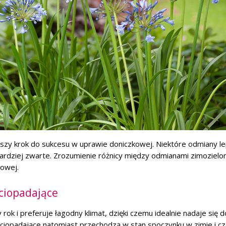
zy krok do sukcesu w uprawie doniczkowej. Niektóre odmiany le
ardziej zwarte. Zrozumienie różnicy między odmianami zimozielon
nowej.
ciopadające
rok i preferuje łagodny klimat, dzięki czemu idealnie nadaje się d
liściopadające natomiast przechodzą w stan spoczynku w zimie i c