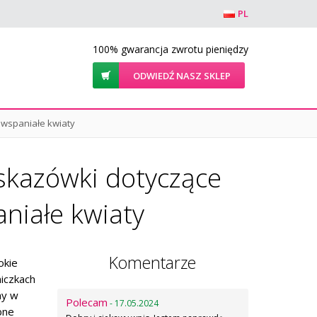
PL
100% gwarancja zwrotu pieniędzy
ODWIEDŹ NASZ SKLEP
 wspaniałe kwiaty
skazówki dotyczące
aniałe kwiaty
Komentarze
okie
niczkach
ny w
Polecam
- 17.05.2024
bne