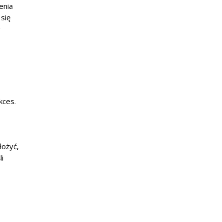
enia
się
w
kces.
łożyć,
li