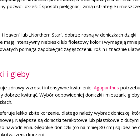
ny pozwoli określić sposób pielęgnacji zimą i strategię umieszcze
 Heaven” lub „Northern Star”, dobrze rosną w doniczkach dzięki
te mają intensywny niebieski lub fioletowy kolor i wymagają mnie
łowatych pomaga zapobiegać zagęszczeniu roślin i znacznie ułatw
i i gleby
uje zdrowy wzrost i intensywne kwitnienie.
Agapanthus
potrzebu
y dobrze kwitnąć. Wybór odpowiedniej doniczki i mieszanki gleby
zkach.
eferuje lekko zbite korzenie, dlatego należy wybrać doniczkę, któ
niowej. Najlepsze są doniczki terakotowe lub plastikowe z dużymi
 nawodnienia. Głębokie doniczki (co najmniej 30 cm) są idealne 
kotwiczenia korzeni.