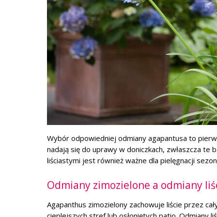
Wybór odpowiedniej odmiany agapantusa to pierws
nadają się do uprawy w doniczkach, zwłaszcza te b
liściastymi jest również ważne dla pielęgnacji sezo
Odmiany zimozielone a odmiany liś
Agapanthus zimozielony zachowuje liście przez cały 
cieplejszych stref lub osłoniętych patio. Odmiany 