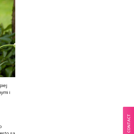
piej
ymi i
CONTACT
o
zęsto są