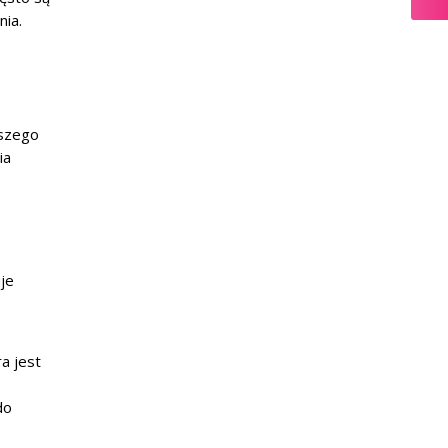
nia.
jszego
ia
je
ra jest
do