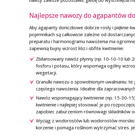
należy zawsze pozostawić glebę do wyschnięcia m
Najlepsze nawozy do agapantów d
Aby agapanty doniczkowe dobrze rosły i pięknie k
pojemnikach są całkowicie zależne od dostarczan
preparatu i harmonogramu nawożenia ma ogromne zn
zapewnią bujny wzrost liści i obfite kwitnienie:
Zbilansowany nawóz płynny (np. 10-10-10 lub 2
fosforu i potasu, który wspomaga ogólny wzrost
wegetacji.
Granulki nawozu o spowolnionym uwalnianiu: te 
częstego nawożenia. Idealne dla zapracowanyc
Nawóz wspomagający kwitnienie (np. 15-30-15):
kwitnienie i najlepiej stosować je po rozpoczę
zapobiec zaburzeniom równowagi składników o
Wyciąg z wodorostów lub wodorostów morskic
korzenie i pomaga roślinom wytrzymać stres.