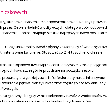
iędzy podlewaniami.
oniczkowych
witły, kluczowe znaczenie ma odpowiedni nawóz. Rośliny uprawia
ych przez Ciebie składników odżywczych, dlatego wybór odpowie
aczenie. Poniżej znajduje się kilka najlepszych nawozów, które
0-20-20): uniwersalny nawóz płynny zawierający równe części az
 i intensywne kwitnienie. Stosować co 2–4 tygodnie w okresie
granulki stopniowo uwalniają składniki odżywcze, zmniejszając po
h ogrodników, szczególnie przydatne na początku sezonu.
 preparaty o wysokiej zawartości fosforu stymulują intensywne
ciu tworzenia pąków. Należy unikać zbyt częstego stosowania, aby
dżywczych.
h: Organiczny i bogaty w mikroelementy nawóz z wodorostów w
 Jest doskonałym dodatkiem do standardowych nawozów.