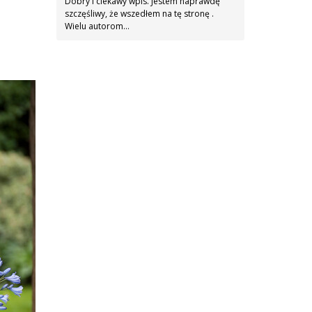
Dobry i ciekawy wpis. Jestem naprawdę
szczęśliwy, że wszedłem na tę stronę .
Wielu autorom…