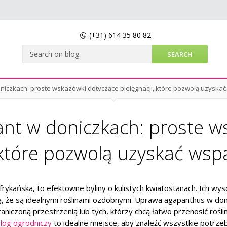
(+31)
614 35 80 82
niczkach: proste wskazówki dotyczące pielęgnacji, które pozwolą uzyskać
ant w doniczkach: proste w
 które pozwolą uzyskać wsp
a afrykańska, to efektowne byliny o kulistych kwiatostanach. Ich wys
ają, że są idealnymi roślinami ozdobnymi. Uprawa agapanthus w do
iczoną przestrzenią lub tych, którzy chcą łatwo przenosić rośli
log ogrodniczy
to idealne miejsce, aby znaleźć wszystkie potrze