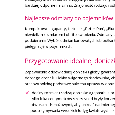
bardziej odporne na zimno. Znajomość rodzaju rośli
Najlepsze odmiany do pojemników
Kompaktowe agapanty, takie jak „Peter Pan”, „Blue
niewielkim rozmiarom i obfite kwitnieniu. Odmiany 
podpierania. Wybór odmian karłowatych lub półkar
pielęgnację w pojemnikach.
Przygotowanie idealnej doniczk
Zapewnienie odpowiedniej doniczki i gleby gwarant
dobrego drenażu i lekko wilgotnego środowiska, ab
stanowi solidną podstawę sukcesu uprawy w donic
Idealny rozmiar i rodzaj doniczki: Agapanthus pr
tylko kilka centymetrów szersza od bryły korze
otworami drenażowymi, aby uniknąć nadmiernego
podtrzymywania wysokich łodyg kwiatowych i za