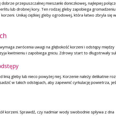
 dobrze przepuszczalnej mieszanki doniczkowej, najlepiej połącz
erlitu lub drobnej kory. Ten rodzaj gleby zapobiega gromadzeniu 
orzeni. Unikaj ciężkiej gleby ogrodowej, która łatwo zbryla się 
ach
 wymaga zwrócenia uwagi na głębokość korzeni i odstępy między
yja kwitnieniu i zapobiega gniciu. Zdrowy start to długotrwały su
odstępy
 linią gleby lub nieco powyżej niej. Korzenie należy delikatnie roz
y sadzić w takich odstępach, aby zapewnić cyrkulację powietrza, jeś
okół korzeni. Sprawdź, czy nadmiar wody swobodnie spływa z dna