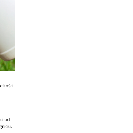
elkości
ci od
niciu,