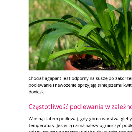
Chociaż agapant jest odporny na suszę po zakorzen
podlewanie i nawożenie sprzyjają silniejszemu kwitn
doniczki.
Częstotliwość podlewania w zależno
Wiosną i latem podlewaj, gdy górna warstwa gleby
temperatury. Jesienią i zimą należy ograniczyć pod