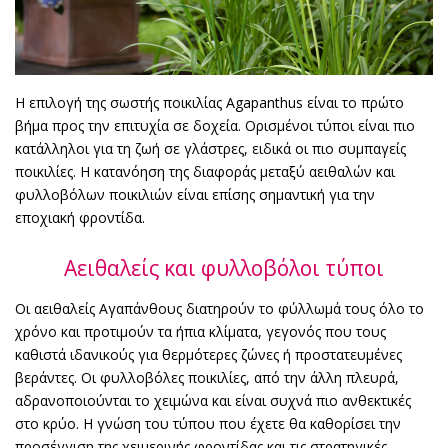
Η επιλογή της σωστής ποικιλίας Agapanthus είναι το πρώτο
βήμα προς την επιτυχία σε δοχεία. Ορισμένοι τύποι είναι πιο
κατάλληλοι για τη ζωή σε γλάστρες, ειδικά οι πιο συμπαγείς
ποικιλίες. Η κατανόηση της διαφοράς μεταξύ αειθαλών και
φυλλοβόλων ποικιλιών είναι επίσης σημαντική για την
εποχιακή φροντίδα.
Αειθαλείς και φυλλοβόλοι τύποι
Οι αειθαλείς Αγαπάνθους διατηρούν το φύλλωμά τους όλο το
χρόνο και προτιμούν τα ήπια κλίματα, γεγονός που τους
καθιστά ιδανικούς για θερμότερες ζώνες ή προστατευμένες
βεράντες. Οι φυλλοβόλες ποικιλίες, από την άλλη πλευρά,
αδρανοποιούνται το χειμώνα και είναι συχνά πιο ανθεκτικές
στο κρύο. Η γνώση του τύπου που έχετε θα καθορίσει την
προσέγγιση της χειμερινής φροντίδας και τις στρατηγικές