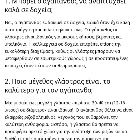
1. Μπορεί ο αγάπανθος να αναπτυχθεί
καλά σε δοχεία;
Ναι, ο αγάπανθος ευδοκιμεί σε δοχεία, ειδικά όταν έχει καλή
αποστράγγιση και άπλετο ηλιακό φως. Ο αγάπανθος σε
γλάστρες είναι ιδανικός για μικρούς κήπους, βεράντες και
μπαλκόνια. Η καλλιέργεια σε δοχεία επιτρέπει επίσης την
ευκολότερη διαχείμαση, καθώς οι γλάστρες μπορούν να
μεταφερθούν σε εσωτερικούς χώρους ή σε προστατευμένες
περιοχές όταν πέσουν οι θερμοκρασίες.
2. Ποιο μέγεθος γλάστρας είναι το
καλύτερο για τον αγάπανθο;
Μια μεσαία έως μεγάλη γλάστρα -περίπου 30-40 cm (12-16
ίντσες) σε διάμετρο- είναι ιδανική. Ο αγάπανθος θέλει να είναι
ελαφρώς ριζοβολημένος, γεγονός που ενθαρρύνει την
καλύτερη ανθοφορία. Ωστόσο, η γλάστρα θα πρέπει να
προσφέρει αρκετό χώρο για την ανάπτυξη των ριζών και να
διαθέτει οπές αποστράγγισης για την αποφυγή της