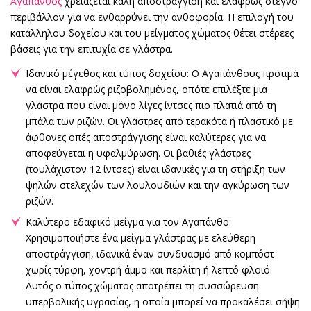
Αγαπάνθος
χρειάζεται καλή αποστράγγιση και ελαφρώς στεγνό
περιβάλλον για να ενθαρρύνει την ανθοφορία. Η επιλογή του
κατάλληλου δοχείου και του μείγματος χώματος θέτει στέρεες
βάσεις για την επιτυχία σε γλάστρα.
Ιδανικό μέγεθος και τύπος δοχείου: Ο Αγαπάνθους προτιμά
να είναι ελαφρώς ριζοβολημένος, οπότε επιλέξτε μια
γλάστρα που είναι μόνο λίγες ίντσες πιο πλατιά από τη
μπάλα των ριζών. Οι γλάστρες από τερακότα ή πλαστικό με
άφθονες οπές αποστράγγισης είναι καλύτερες για να
αποφεύγεται η υφαλμύρωση. Οι βαθιές γλάστρες
(τουλάχιστον 12 ίντσες) είναι ιδανικές για τη στήριξη των
ψηλών στελεχών των λουλουδιών και την αγκύρωση των
ριζών.
Καλύτερο εδαφικό μείγμα για τον Αγαπάνθο:
Χρησιμοποιήστε ένα μείγμα γλάστρας με ελεύθερη
αποστράγγιση, ιδανικά έναν συνδυασμό από κομπόστ
χωρίς τύρφη, χοντρή άμμο και περλίτη ή λεπτό φλοιό.
Αυτός ο τύπος χώματος αποτρέπει τη συσσώρευση
υπερβολικής υγρασίας, η οποία μπορεί να προκαλέσει σήψη