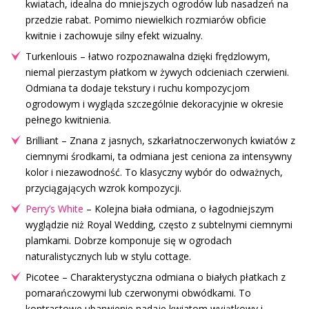
kwiatach, idealna do mniejszych ogrodów lub nasadzeń na
przedzie rabat. Pomimo niewielkich rozmiarów obficie
kwitnie i zachowuje silny efekt wizualny.
Turkenlouis – łatwo rozpoznawalna dzięki frędzlowym,
niemal pierzastym płatkom w żywych odcieniach czerwieni.
Odmiana ta dodaje tekstury i ruchu kompozycjom
ogrodowym i wygląda szczególnie dekoracyjnie w okresie
pełnego kwitnienia.
Brilliant – Znana z jasnych, szkarłatnoczerwonych kwiatów z
ciemnymi środkami, ta odmiana jest ceniona za intensywny
kolor i niezawodność. To klasyczny wybór do odważnych,
przyciągających wzrok kompozycji.
Perry’s White
– Kolejna biała odmiana, o łagodniejszym
wyglądzie niż Royal Wedding, często z subtelnymi ciemnymi
plamkami. Dobrze komponuje się w ogrodach
naturalistycznych lub w stylu cottage.
Picotee – Charakterystyczna odmiana o białych płatkach z
pomarańczowymi lub czerwonymi obwódkami. To
kontrastowe ubarwienie nadaje kwiatom wyjątkowy i