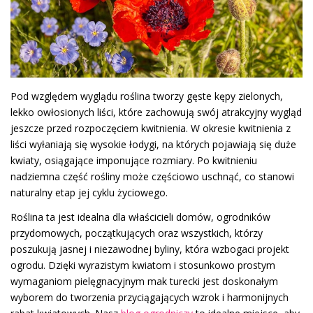
Pod względem wyglądu roślina tworzy gęste kępy zielonych,
lekko owłosionych liści, które zachowują swój atrakcyjny wygląd
jeszcze przed rozpoczęciem kwitnienia. W okresie kwitnienia z
liści wyłaniają się wysokie łodygi, na których pojawiają się duże
kwiaty, osiągające imponujące rozmiary. Po kwitnieniu
nadziemna część rośliny może częściowo uschnąć, co stanowi
naturalny etap jej cyklu życiowego.
Roślina ta jest idealna dla właścicieli domów, ogrodników
przydomowych, początkujących oraz wszystkich, którzy
poszukują jasnej i niezawodnej byliny, która wzbogaci projekt
ogrodu. Dzięki wyrazistym kwiatom i stosunkowo prostym
wymaganiom pielęgnacyjnym mak turecki jest doskonałym
wyborem do tworzenia przyciągających wzrok i harmonijnych