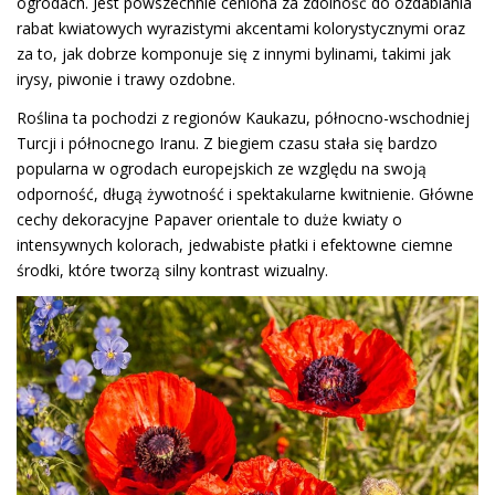
ogrodach. Jest powszechnie ceniona za zdolność do ozdabiania
rabat kwiatowych wyrazistymi akcentami kolorystycznymi oraz
za to, jak dobrze komponuje się z innymi bylinami, takimi jak
irysy, piwonie i trawy ozdobne.
Roślina ta pochodzi z regionów Kaukazu, północno-wschodniej
Turcji i północnego Iranu. Z biegiem czasu stała się bardzo
popularna w ogrodach europejskich ze względu na swoją
odporność, długą żywotność i spektakularne kwitnienie. Główne
cechy dekoracyjne Papaver orientale to duże kwiaty o
intensywnych kolorach, jedwabiste płatki i efektowne ciemne
środki, które tworzą silny kontrast wizualny.