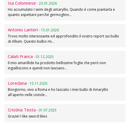
Isa Colonnese
- 23.01.2026
Ho accumulato I semi degli amaryllis. Quando è come piantarla e
quanto aspettare perché germoglino…
Antonio Lanteri
- 15.01.2026
Trovo molto interessante ed approfondito il vostro report sui bulbi
di Allium. Questo bulbo mi…
Calati Franca
- 01.12.2025
Il mio amarillide ha prodotto bellissime foglie che però non
ingialliscono e quindi non lasciano…
Loredana
- 15.11.2025
Bongiorno, vivo a Roma e ho lasciato i miei bulbi di Amaryllis
all'aperto nelle ciotole…
Cristina Testa
- 01.07.2025
Grazie! I like sword lilies