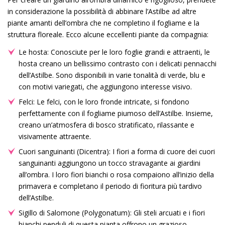
in considerazione la possibilità di abbinare l’Astilbe ad altre
piante amanti dell’ombra che ne completino il fogliame e la
struttura floreale. Ecco alcune eccellenti piante da compagnia:
Le hosta: Conosciute per le loro foglie grandi e attraenti, le
hosta creano un bellissimo contrasto con i delicati pennacchi
dell’Astilbe. Sono disponibili in varie tonalità di verde, blu e
con motivi variegati, che aggiungono interesse visivo.
Felci: Le felci, con le loro fronde intricate, si fondono
perfettamente con il fogliame piumoso dell’Astilbe. Insieme,
creano un’atmosfera di bosco stratificato, rilassante e
visivamente attraente.
Cuori sanguinanti (Dicentra): I fiori a forma di cuore dei cuori
sanguinanti aggiungono un tocco stravagante ai giardini
all’ombra. I loro fiori bianchi o rosa compaiono all’inizio della
primavera e completano il periodo di fioritura più tardivo
dell’Astilbe.
Sigillo di Salomone (Polygonatum): Gli steli arcuati e i fiori
bianchi penduli di questa pianta offrono un grazioso