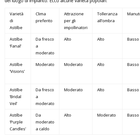
del luogo di impianto. Ecco alcune varietà popolari:
Varietà
Clima
Attrazione
Tolleranza
Manut
di
preferito
per gli
all’ombra
Astilbe
impollinatori
Astilbe
Da fresco
Alto
Alto
Basso
‘Fanal’
a
moderato
Astilbe
Moderato
Moderato
Alto
Basso
‘Visions’
Astilbe
Da fresco
Moderato
Alto
Basso
‘Bridal
a
Veil’
moderato
Astilbe
Da
Alto
Moderato
Basso
‘Purple
moderato
Candles’
a caldo