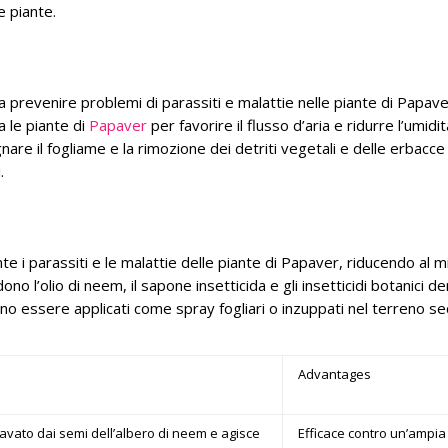
e piante.
 a prevenire problemi di parassiti e malattie nelle piante di Papave
 le piante di
Papaver
per favorire il flusso d’aria e ridurre l’umidit
gnare il fogliame e la rimozione dei detriti vegetali e delle erbacce
.
te i parassiti e le malattie delle piante di Papaver, riducendo al m
dono l’olio di neem, il sapone insetticida e gli insetticidi botanici de
sono essere applicati come spray fogliari o inzuppati nel terreno s
Advantages
icavato dai semi dell’albero di neem e agisce
Efficace contro un’ampia