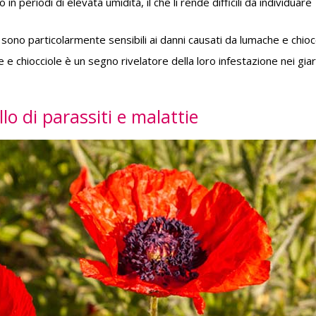
in periodi di elevata umidità, il che li rende difficili da individuare
sono particolarmente sensibili ai danni causati da lumache e chiocc
e chiocciole è un segno rivelatore della loro infestazione nei giard
lo di parassiti e malattie