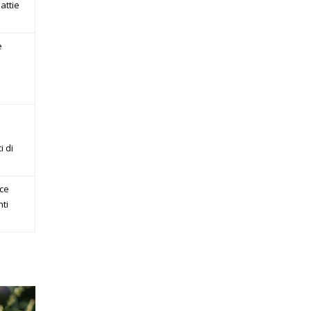
attie
e
i di
ace
nti