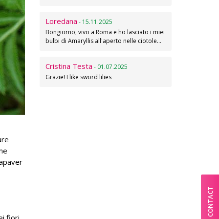
Loredana
- 15.11.2025
Bongiorno, vivo a Roma e ho lasciato i miei
bulbi di Amaryllis all'aperto nelle ciotole…
Cristina Testa
- 01.07.2025
Grazie! I like sword lilies
ure
ome
Papaver
CONTACT
i fiori