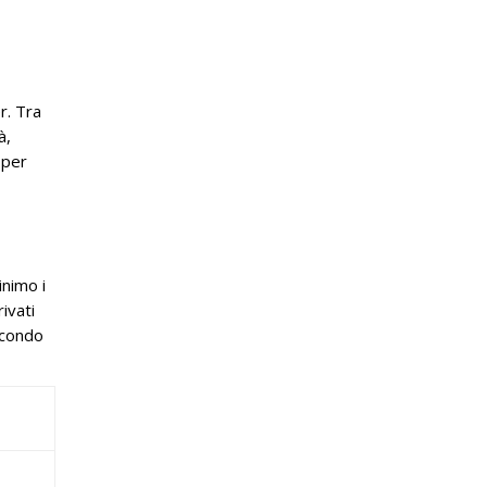
r. Tra
à,
 per
inimo i
rivati
econdo