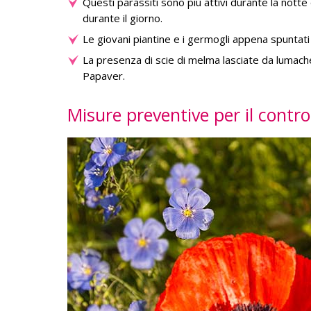
Questi parassiti sono più attivi durante la notte o 
durante il giorno.
Le giovani piantine e i germogli appena spuntati 
La presenza di scie di melma lasciate da lumache 
Papaver.
Misure preventive per il control