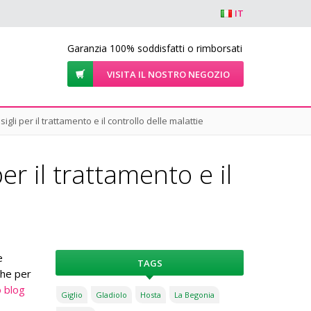
IT
Garanzia 100% soddisfatti o rimborsati
VISITA IL NOSTRO NEGOZIO
igli per il trattamento e il controllo delle malattie
er il trattamento e il
e
TAGS
iche per
 blog
Giglio
Gladiolo
Hosta
La Begonia