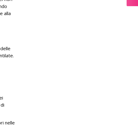
ando
e alla
 delle
tilate.
ei
 di
i nelle