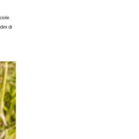
iole.
ini di