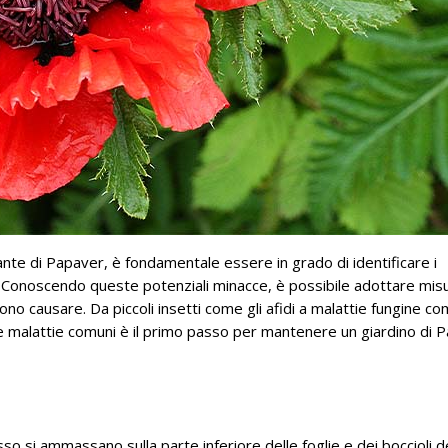
ante di Papaver, è fondamentale essere in grado di identificare i
e. Conoscendo queste potenziali minacce, è possibile adottare mis
no causare. Da piccoli insetti come gli afidi a malattie fungine c
ti e malattie comuni è il primo passo per mantenere un giardino di 
sso si ammassano sulla parte inferiore delle foglie e dei boccioli de