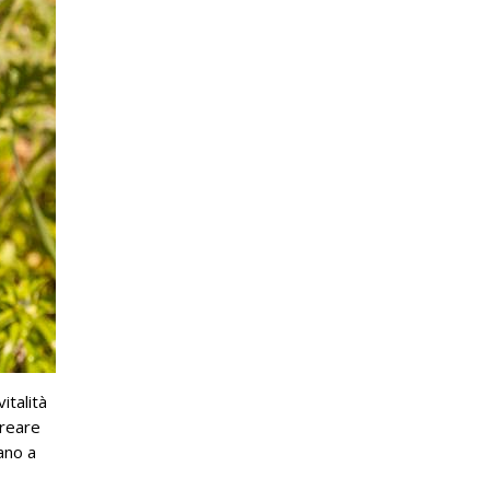
italità
creare
ano a