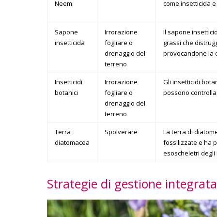
Neem
come insetticida e
Sapone
Irrorazione
Il sapone insettici
insetticida
fogliare o
grassi che distrugg
drenaggio del
provocandone la d
terreno
Insetticidi
Irrorazione
Gli insetticidi bota
botanici
fogliare o
possono controllare
drenaggio del
terreno
Terra
Spolverare
La terra di diatom
diatomacea
fossilizzate e ha 
esoscheletri degli 
Strategie di gestione integrata