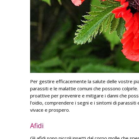
Per gestire efficacemente la salute delle vostre pi
parassiti e le malattie comuni che possono colpirl
proattive per prevenire e mitigare i danni che posso
l’oidio, comprendere i segni e i sintomi di parassi
vivace e prospero.
Afidi
Gli afidi sono piccoli insetti dal corpo molle che spe