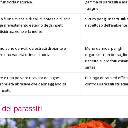
 fungicida naturale.
gamma di parassiti e mal
fungine
da è una miscela di sali di potassio di acidi
Sicuro per gli insetti utili 
e il rivestimento esterno degli insetti,
rispettoso dell’ambiente
isidratazione e la morte.
nici sono derivati da estratti di piante e
Meno dannosi per gli
 una varietà di insetti nocivi.
organismi non bersaglio
rispetto ai prodotti chimic
sintesi
ee è una polvere ricavata da alghe
Di lunga durata ed effic
proprietà abrasive che danneggiano gli
contro i parassiti striscia
insetti.
 dei parassiti