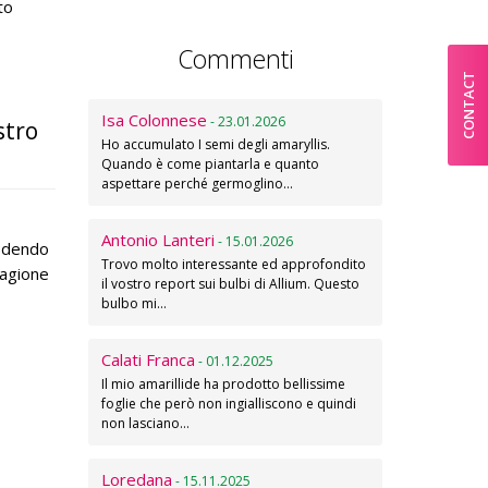
to
Commenti
CONTACT
Isa Colonnese
- 23.01.2026
stro
Ho accumulato I semi degli amaryllis.
Quando è come piantarla e quanto
aspettare perché germoglino…
Antonio Lanteri
- 15.01.2026
lodendo
Trovo molto interessante ed approfondito
stagione
il vostro report sui bulbi di Allium. Questo
bulbo mi…
Calati Franca
- 01.12.2025
Il mio amarillide ha prodotto bellissime
foglie che però non ingialliscono e quindi
non lasciano…
Loredana
- 15.11.2025