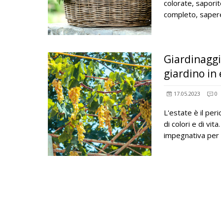
colorate, saporit
completo, saper
Giardinaggio
giardino in
17.05.2023
0
L'estate è il per
di colori e di vit
impegnativa per i