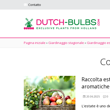
Contatto
Pagina iniziale
»
Giardinaggio stagionale
»
Giardinaggio es
Co
Raccolta es
aromatiche 
20.06.2025
0
L'estate è uno dei