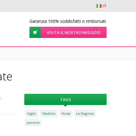
IT
Garanzia 100% soddisfatti o rimborsati
VISITA IL NOSTRO NEGOZIO
ate
e
TAGS
Giglio
Gladiolo
Hosta
La Begonia
perenni