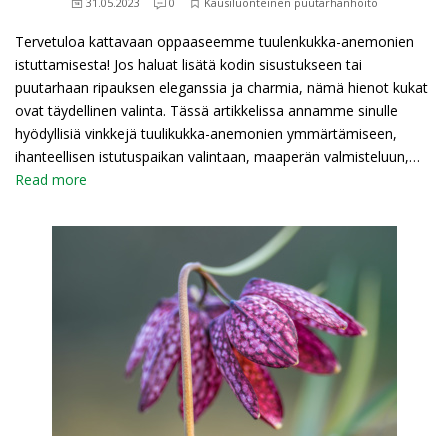
31.05.2023
0
Kausiluonteinen puutarhanhoito
Tervetuloa kattavaan oppaaseemme tuulenkukka-anemonien
istuttamisesta! Jos haluat lisätä kodin sisustukseen tai
puutarhaan ripauksen eleganssia ja charmia, nämä hienot kukat
ovat täydellinen valinta. Tässä artikkelissa annamme sinulle
hyödyllisiä vinkkejä tuulikukka-anemonien ymmärtämiseen,
ihanteellisen istutuspaikan valintaan, maaperän valmisteluun,…
Read more