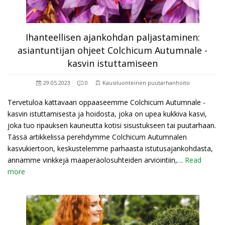
Ihanteellisen ajankohdan paljastaminen:
asiantuntijan ohjeet Colchicum Autumnale -
kasvin istuttamiseen
29.05.2023
0
Kausiluonteinen puutarhanhoito
Tervetuloa kattavaan oppaaseemme Colchicum Autumnale -
kasvin istuttamisesta ja hoidosta, joka on upea kukkiva kasvi,
joka tuo ripauksen kauneutta kotisi sisustukseen tai puutarhaan.
Tässä artikkelissa perehdymme Colchicum Autumnalen
kasvukiertoon, keskustelemme parhaasta istutusajankohdasta,
annamme vinkkejä maaperäolosuhteiden arviointiin,…
Read
more