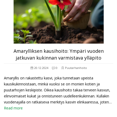
Amarylliksen kausihoito: Ympäri vuoden
jatkuvan kukinnan varmistava ylläpito
20.12.2024
0
Puutarhanhoito
Amaryllis on rakastettu kasvi, joka tunnetaan upeista
kausikukinnoistaan, minkä vuoksi se on monien kotien ja
puutarhojen keskipiste. Oikea kausihoito takaa terveen kasvun,
elinvoimaiset kukat ja onnistuneen uudelleenkukinnan. Kullakin
vuodenajalla on ratkaiseva merkitys kasvin elinkaaressa, joten…
Read more