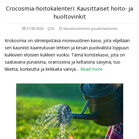
Crocosmia-hoitokalenteri: Kausittaiset hoito- ja
huoltovinkit
07.08.2026
0
Kausiluonteinen puutarhanhoito
Krokosmia on silmiinpistävä monivuotinen kasvi, jota viljellään
sen kauniisti kaareutuvan lehtien ja kesän puolivälistä loppuun
kukkivien eloisien kukkien vuoksi. Tämä koristekasvi, jota on
saatavana punaisina, oransseina ja keltaisina sävyinä, tuo
liikettä, korkeutta ja kirkkaita värejä…
Read more