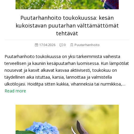
Puutarhanhoito toukokuussa: kesän
kukoistavan puutarhan välttämättömät
tehtävät
17.04.2026
0
Puutarhanhoito
Puutarhanhoito toukokuussa on yksi tärkeimmistä vaiheista
terveellisen ja kauniin kesäpuutarhan luomisessa. Kun lämpötilat
nousevat ja kasvit alkavat kasvaa aktiivisesti, toukokuu on
täydellinen aika istuttaa, karsia, lannoittaa ja valmistella
ulkotilojasi. Hoiditpa sitten kukkia, vihanneksia tai nurmikkoa,…
Read more