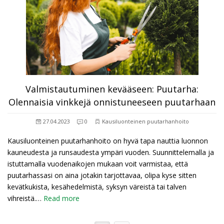
Valmistautuminen kevääseen: Puutarha:
Olennaisia vinkkejä onnistuneeseen puutarhaan
27.04.2023
0
Kausiluonteinen puutarhanhoito
Kausiluonteinen puutarhanhoito on hyvä tapa nauttia luonnon
kauneudesta ja runsaudesta ympäri vuoden. Suunnittelemalla ja
istuttamalla vuodenaikojen mukaan voit varmistaa, että
puutarhassasi on aina jotakin tarjottavaa, olipa kyse sitten
kevätkukista, kesähedelmistä, syksyn väreistä tai talven
vihreistä.…
Read more