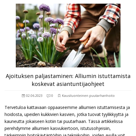
Ajoituksen paljastaminen: Alliumin istuttamista
koskevat asiantuntijaohjeet
02.06.2023
0
Kausiluonteinen puutarhanhoito
Tervetuloa kattavaan oppaaseemme alliumien istuttamisesta ja
hoidosta, upeiden kukkivien kasvien, jotka tuovat tyylikkyyttä ja
kauneutta jokaiseen kotiin tai puutarhaan. Tässä artikkelissa
perehdymme alliumien kasvukiertoon, istutusohjeisiin,
tärkeimpiin hoitokäytäntöihin ja tekniikoihin, joiden avulla voit