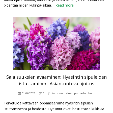
pidentää niiden kukinta-aikaa.…
Read more
Salaisuuksien avaaminen: Hyasintin sipuleiden
istuttaminen: Asiantunteva ajoitus
01.06.2023
0
Kausiluonteinen puutarhanhoito
Tervetuloa kattavaan oppaaseemme hyasintin sipulien
istuttamisesta ja hoidosta. Hyasintit ovat ihastuttavia kukkivia