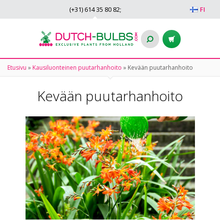
(+31)
614 35 80 82
;
FI
Etusivu
»
Kausiluonteinen puutarhanhoito
»
Kevään puutarhanhoito
Kevään puutarhanhoito