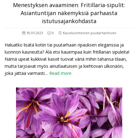
Menestyksen avaaminen: Fritillaria-sipulit:
Asiantuntijan näkemyksiä parhaasta
istutusajankohdasta
30.05.2023
0
Kausiluonteinen puutarhanhoito
Haluatko lisätä kotiin tai puutarhaan ripauksen eleganssia ja
luonnon kauneutta? Älä etsi kauempaa kuin fritillarian sipuleita!
Nämä upeat kukkivat kasvit tuovat väriä mihin tahansa tilaan,
mutta tarjoavat myös ainutlaatuisen ja kiehtovan ulkonäön,
joka jättää varmasti…
Read more