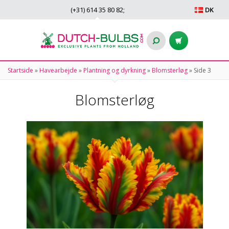
(+31)
614 35 80 82
;
DK
Startside
»
Havearbejde
»
Plantning og dyrkning
»
Blomsterløg
»
Side 3
Blomsterløg