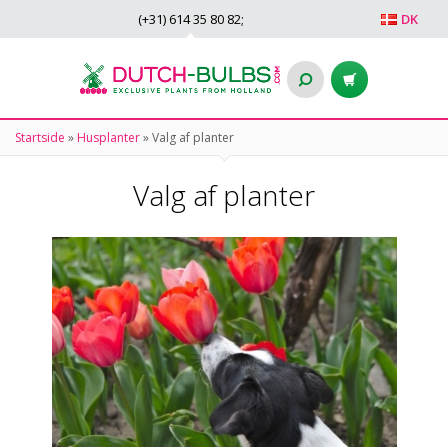
(+31)
614 35 80 82
;
DK
Startside
»
Husplanter
»
Valg af planter
Valg af planter