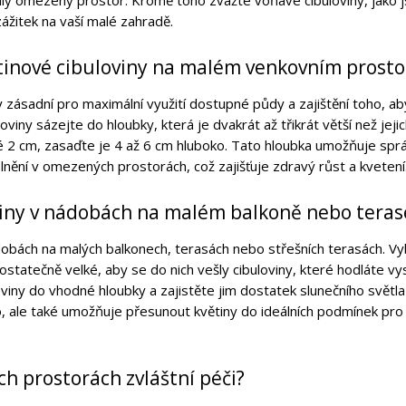
ltily omezený prostor. Kromě toho zvažte voňavé cibuloviny, jako 
ážitek na vaší malé zahradě.
ětinové cibuloviny na malém venkovním prost
zásadní pro maximální využití dostupné půdy a zajištění toho, ab
oviny sázejte do hloubky, která je dvakrát až třikrát větší než jeji
ké 2 cm, zasaďte je 4 až 6 cm hluboko. Tato hloubka umožňuje spr
lnění v omezených prostorách, což zajišťuje zdravý růst a kvetení
viny v nádobách na malém balkoně nebo teras
dobách na malých balkonech, terasách nebo střešních terasách. V
ostatečně velké, aby se do nich vešly cibuloviny, které hodláte vys
oviny do vhodné hloubky a zajistěte jim dostatek slunečního světla
o, ale také umožňuje přesunout květiny do ideálních podmínek pro
ch prostorách zvláštní péči?