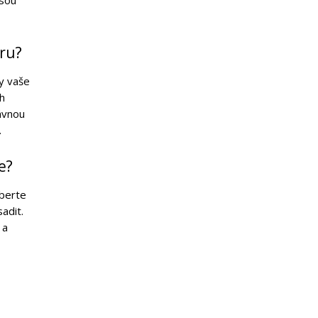
jsou
oru?
y vaše
ch
ávnou
.
e?
yberte
adit.
 a