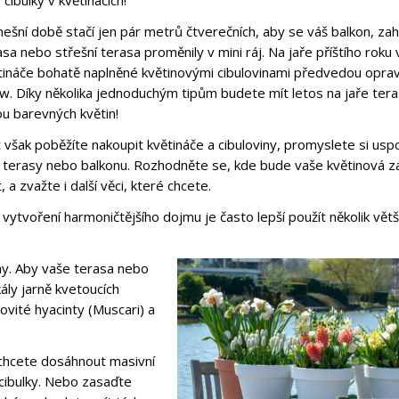
ibulky v květináčích!
nešní době stačí jen pár metrů čtverečních, aby se váš balkon, za
asa nebo střešní terasa proměnily v mini ráj. Na jaře příštího roku
tináče bohatě naplněné květinovými cibulovinami předvedou opr
w. Díky několika jednoduchým tipům budete mít letos na jaře ter
ou barevných květin!
 však poběžíte nakoupit květináče a cibuloviny, promyslete si usp
 terasy nebo balkonu. Rozhodněte se, kde bude vaše květinová z
, a zvažte i další věci, které chcete.
 vytvoření harmoničtějšího dojmu je často lepší použít několik větš
iny. Aby vaše terasa nebo
ály jarně kvetoucích
novité hyacinty (Muscari) a
chcete dosáhnout masivní
cibulky. Nebo zasaďte