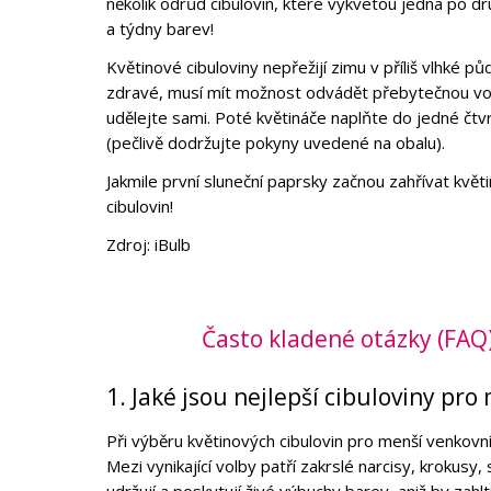
několik odrůd cibulovin, které vykvetou jedna po d
a týdny barev!
Květinové cibuloviny nepřežijí zimu v příliš vlhké pů
zdravé, musí mít možnost odvádět přebytečnou vod
udělejte sami. Poté květináče naplňte do jedné čtv
(pečlivě dodržujte pokyny uvedené na obalu).
Jakmile první sluneční paprsky začnou zahřívat květ
cibulovin!
Zdroj: iBulb
Často kladené otázky (FAQ
1. Jaké jsou nejlepší cibuloviny pro
Při výběru květinových cibulovin pro menší venkovn
Mezi vynikající volby patří zakrslé narcisy, krokusy