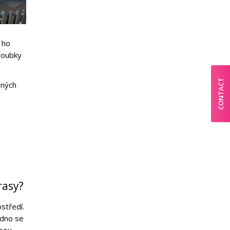
 ho
loubky
CONTACT
ených
rasy?
středí.
adno se