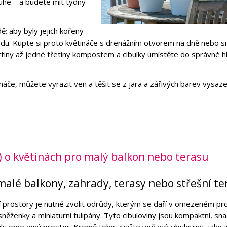
ruhé – a budete mít týdny
dě; aby byly jejich kořeny
u. Kupte si proto květináče s drenážním otvorem na dně nebo si
rtiny až jedné třetiny kompostem a cibulky umístěte do správné h
ináče, můžete vyrazit ven a těšit se z jara a zářivých barev vysaz
) o květinách pro malý balkon nebo terasu
 malé balkony, zahrady, terasy nebo střešní te
í prostory je nutné zvolit odrůdy, kterým se daří v omezeném pro
, sněženky a miniaturní tulipány. Tyto cibuloviny jsou kompaktní, sn