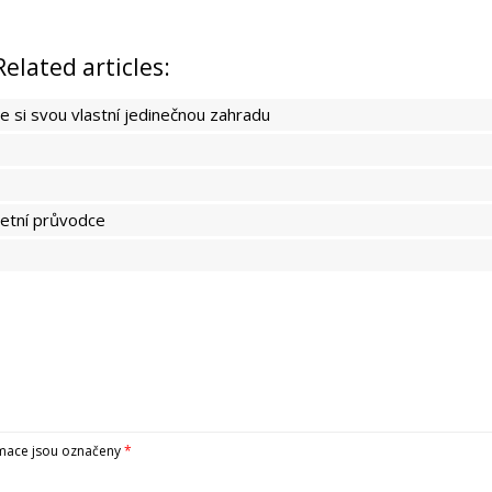
Related articles:
e si svou vlastní jedinečnou zahradu
letní průvodce
mace jsou označeny
*