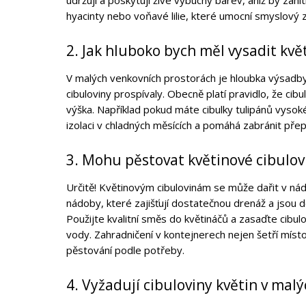
udržují a poskytují živé výbuchy barev, aniž by zah
hyacinty nebo voňavé lilie, které umocní smyslový z
2. Jak hluboko bych měl vysadit kv
V malých venkovních prostorách je hloubka výsadby 
cibuloviny prospívaly. Obecně platí pravidlo, že cibul
výška. Například pokud máte cibulky tulipánů vyso
izolaci v chladných měsících a pomáhá zabránit přep
3. Mohu pěstovat květinové cibulo
Určitě! Květinovým cibulovinám se může dařit v ná
nádoby, které zajišťují dostatečnou drenáž a jsou d
Použijte kvalitní směs do květináčů a zasaďte cibul
vody. Zahradničení v kontejnerech nejen šetří míst
pěstování podle potřeby.
4. Vyžadují cibuloviny květin v malý