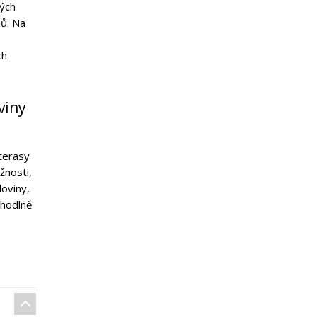
lých
nů. Na
ch
viny
terasy
žnosti,
oviny,
ohodlně