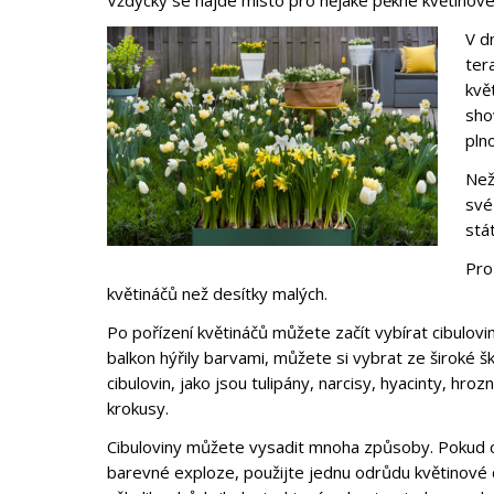
Vždycky se najde místo pro nějaké pěkné květinové c
V d
ter
kvě
sho
pln
Než
své
stát
Pro
květináčů než desítky malých.
Po pořízení květináčů můžete začít vybírat cibulov
balkon hýřily barvami, můžete si vybrat ze široké šk
cibulovin, jako jsou tulipány, narcisy, hyacinty, hroz
krokusy.
Cibuloviny můžete vysadit mnoha způsoby. Pokud 
barevné exploze, použijte jednu odrůdu květinové 