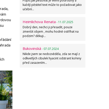
Popis jak pěstovat je velmi podrobný a
každý pěstitel text může to požadovat jako
hrada,
učební…
 vám
avdovou
Heimlichova Renata
- 11.07.2025
asu
Dobrý den, nechci ji přesadit, pouze
zmenšit objem , mohu hodně ostříhat na
podzim? děkuji…
ořádání
ahrada
Bukovinská
- 07.07.2024
Nikde jsem se nedozvěděla, zda se mají z
odkvetlých cibulek hyacint odstrant kořeny
ích
před zasazením…