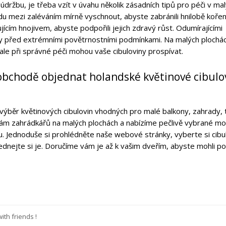
údržbu, je třeba vzít v úvahu několik zásadních tipů pro péči v ma
du mezi zaléváním mírně vyschnout, abyste zabránili hnilobě koře
ícím hnojivem, abyste podpořili jejich zdravý růst. Odumírajícími
ny před extrémními povětrnostními podmínkami. Na malých plochá
le při správné péči mohou vaše cibuloviny prospívat.
obchodě objednat holandské květinové cibulo
výběr květinových cibulovin vhodných pro malé balkony, zahrady, 
m zahrádkářů na malých plochách a nabízíme pečlivě vybrané mo
 Jednoduše si prohlédněte naše webové stránky, vyberte si cibul
ednejte si je. Doručíme vám je až k vašim dveřím, abyste mohli p
th friends !