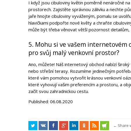
I když jsou cibuloviny květin poměrně nenáročné na 
prostorech. Zajistěte správnou zálivku a nechte pů
jaře hnojte cibuloviny vyváženým, pomalu se uvolňuj
hlavičkami podpořte nové květy a chraňte cibulovi
může být třeba věnovat větší pozornost detailům, a
5. Mohu si ve vašem internetovém 
pro svůj malý venkovní prostor?
Ano, můžete! Náš internetový obchod nabízí široký 
nebo střešní terasy. Rozumíme jedinečným potřebá
které vám pomohou vytvořit krásnou venkovní oázu.
které vyhovují vašim preferencím a prostoru, a obj
začít svou zahradnickou cestu.
Published: 06.08.2020
← Share wi