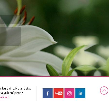
cibulovin z Holandska.
ka vrácení peněz.
See all