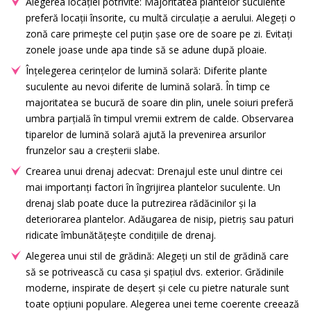
Alegerea locației potrivite: Majoritatea plantelor suculente
preferă locații însorite, cu multă circulație a aerului. Alegeți o
zonă care primește cel puțin șase ore de soare pe zi. Evitați
zonele joase unde apa tinde să se adune după ploaie.
Înțelegerea cerințelor de lumină solară: Diferite plante
suculente au nevoi diferite de lumină solară. În timp ce
majoritatea se bucură de soare din plin, unele soiuri preferă
umbra parțială în timpul vremii extrem de calde. Observarea
tiparelor de lumină solară ajută la prevenirea arsurilor
frunzelor sau a creșterii slabe.
Crearea unui drenaj adecvat: Drenajul este unul dintre cei
mai importanți factori în îngrijirea plantelor suculente. Un
drenaj slab poate duce la putrezirea rădăcinilor și la
deteriorarea plantelor. Adăugarea de nisip, pietriș sau paturi
ridicate îmbunătățește condițiile de drenaj.
Alegerea unui stil de grădină: Alegeți un stil de grădină care
să se potrivească cu casa și spațiul dvs. exterior. Grădinile
moderne, inspirate de deșert și cele cu pietre naturale sunt
toate opțiuni populare. Alegerea unei teme coerente creează