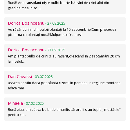
Bună! Am transplant niște bulbi foarte bătrâni de crini albi din
gradina mea in sol…
Dorica Bosinceanu
- 27.09.2025
Au răsărit crinii din bulbii plantați la 15 septembrie!Cum procedez
ptr.iarna cu plantați nouă!Mulțumesc frumos!
Dorica Bosinceanu
- 27.09.2025
Am plantat bulbi de crini si au răsărit,crescând in 2 săptămâni 20 cm
la nivelul…
Dan Cavassi
- 03.07.2025
as vrea sa stiu daca pot planta rizomi in pamant .in regiune montana
adica mai…
Mihaela
- 07.02.2025
Bună ziua, am câțiva bulbi de amarilis cărora li s-au topit ,, mustățile"
pentru ca…