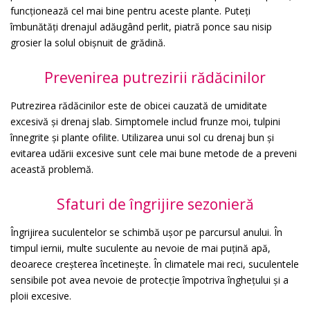
funcționează cel mai bine pentru aceste plante. Puteți
îmbunătăți drenajul adăugând perlit, piatră ponce sau nisip
grosier la solul obișnuit de grădină.
Prevenirea putrezirii rădăcinilor
Putrezirea rădăcinilor este de obicei cauzată de umiditate
excesivă și drenaj slab. Simptomele includ frunze moi, tulpini
înnegrite și plante ofilite. Utilizarea unui sol cu drenaj bun și
evitarea udării excesive sunt cele mai bune metode de a preveni
această problemă.
Sfaturi de îngrijire sezonieră
Îngrijirea suculentelor se schimbă ușor pe parcursul anului. În
timpul iernii, multe suculente au nevoie de mai puțină apă,
deoarece creșterea încetinește. În climatele mai reci, suculentele
sensibile pot avea nevoie de protecție împotriva înghețului și a
ploii excesive.