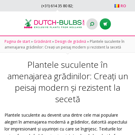
(+31)
614 35 80 82
;
RO
Pagina de start
»
Grădinărit
»
Design de grădină
»
Plantele suculente în
amenajarea grădinilor: Creați un peisaj modern și rezistent la secetă
Plantele suculente în
amenajarea grădinilor: Creați un
peisaj modern și rezistent la
secetă
Plantele suculente au devenit una dintre cele mai populare
alegeri în amenajarea modernă a grădinilor, datorită aspectului
lor impresionant și ușurinței cu care se îngrijesc. Texturile lor