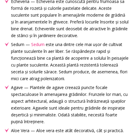
Echeveria — Echeveria este cunoscută pentru frumoasa sa
formă de rozetă și culorile pastelate delicate. Aceste
suculente sunt populare în amenajările moderne de grădină
și în aranjamentele în ghivece. Preferă locurile însorite și solul
bine drenat. Echeveriile sunt deosebit de atractive în grădinile
de stânci și în jardiniere decorative.
Sedum —
Sedum
este una dintre cele mai ușor de cultivat
plante suculente în aer liber. Se răspândește rapid și
funcționează bine ca plantă de acoperire a solului în peisajele
cu plante suculente. Această plantă rezistentă tolerează
seceta și solurile sărace. Sedum produce, de asemenea, flori
mici care atrag polenizatorii.
Agave — Plantele de agave creează puncte focale
spectaculoase în amenajarea grădinilor. Frunzele lor mari, cu
aspect arhitectural, adaugă o structură îndrăzneață spațiilor
exterioare. Agavele sunt ideale pentru grădinile de inspirație
deșertică și minimaliste. Odată stabilite, necesită foarte
puțină întreținere.
Aloe Vera — Aloe vera este atât decorativă, cât și practică.