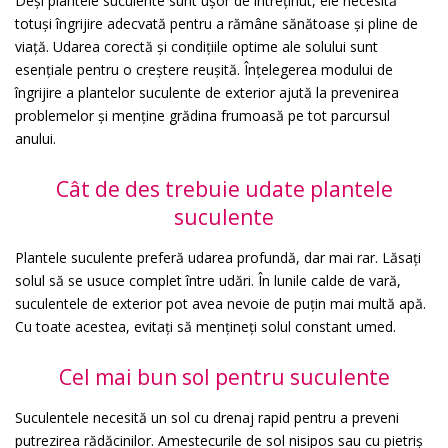
Deși plantele suculente sunt ușor de întreținut, ele necesită
totuși îngrijire adecvată pentru a rămâne sănătoase și pline de
viață. Udarea corectă și condițiile optime ale solului sunt
esențiale pentru o creștere reușită. Înțelegerea modului de
îngrijire a plantelor suculente de exterior ajută la prevenirea
problemelor și menține grădina frumoasă pe tot parcursul
anului.
Cât de des trebuie udate plantele
suculente
Plantele suculente preferă udarea profundă, dar mai rar. Lăsați
solul să se usuce complet între udări. În lunile calde de vară,
suculentele de exterior pot avea nevoie de puțin mai multă apă.
Cu toate acestea, evitați să mențineți solul constant umed.
Cel mai bun sol pentru suculente
Suculentele necesită un sol cu drenaj rapid pentru a preveni
putrezirea rădăcinilor. Amestecurile de sol nisipos sau cu pietriș