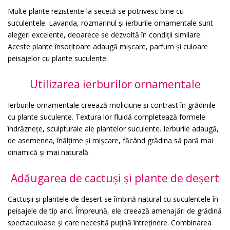
Multe plante rezistente la secetă se potrivesc bine cu
suculentele. Lavanda, rozmarinul și ierburile ornamentale sunt
alegeri excelente, deoarece se dezvoltă în condiții similare.
Aceste plante însoțitoare adaugă mișcare, parfum și culoare
peisajelor cu plante suculente.
Utilizarea ierburilor ornamentale
Ierburile ornamentale creează moliciune și contrast în grădinile
cu plante suculente. Textura lor fluidă completează formele
îndrăznețe, sculpturale ale plantelor suculente. Ierburile adaugă,
de asemenea, înălțime și mișcare, făcând grădina să pară mai
dinamică și mai naturală.
Adăugarea de cactuși și plante de deșert
Cactușii și plantele de deșert se îmbină natural cu suculentele în
peisajele de tip arid. Împreună, ele creează amenajări de grădină
spectaculoase și care necesită puțină întreținere. Combinarea