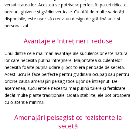
versatilitatea lor. Acestea se potrivesc perfect în paturi ridicate,
borduri, ghivece și grădini verticale. Cu atât de multe varietăți
disponibile, este ușor să creezi un design de grădină unic și
personalizat.
Avantajele întreținerii reduse
Unul dintre cele mai mari avantaje ale suculentelor este natura
lor care necesită puțină întreținere. Majoritatea suculentelor
necesită foarte puțină udare și pot tolera perioade de secetă.
Acest lucru le face perfecte pentru grădinarii ocupați sau pentru
oricine caută amenajări peisagistice ușor de întreținut. De
asemenea, suculentele necesită mai puțină tăiere și fertilizare
decât multe plante tradiționale. Odată stabilite, ele pot prospera
cu o atenție minimă.
Amenajări peisagistice rezistente la
secetă