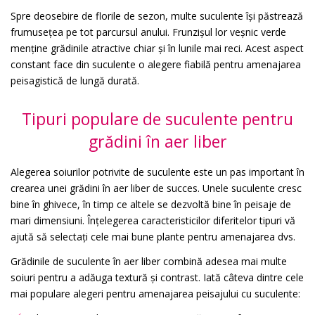
Spre deosebire de florile de sezon, multe suculente își păstrează
frumusețea pe tot parcursul anului. Frunzișul lor veșnic verde
menține grădinile atractive chiar și în lunile mai reci. Acest aspect
constant face din suculente o alegere fiabilă pentru amenajarea
peisagistică de lungă durată.
Tipuri populare de suculente pentru
grădini în aer liber
Alegerea soiurilor potrivite de suculente este un pas important în
crearea unei grădini în aer liber de succes. Unele suculente cresc
bine în ghivece, în timp ce altele se dezvoltă bine în peisaje de
mari dimensiuni. Înțelegerea caracteristicilor diferitelor tipuri vă
ajută să selectați cele mai bune plante pentru amenajarea dvs.
Grădinile de suculente în aer liber combină adesea mai multe
soiuri pentru a adăuga textură și contrast. Iată câteva dintre cele
mai populare alegeri pentru amenajarea peisajului cu suculente: