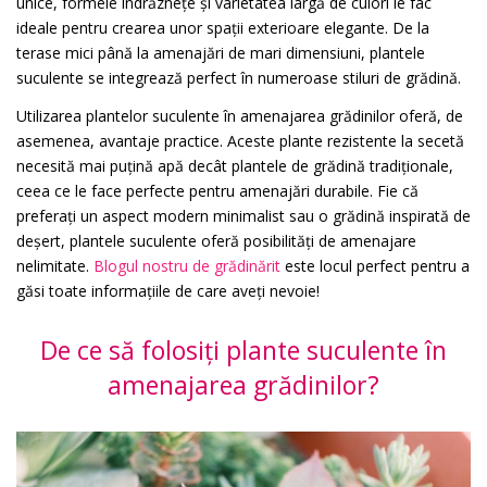
unice, formele îndrăznețe și varietatea largă de culori le fac
ideale pentru crearea unor spații exterioare elegante. De la
terase mici până la amenajări de mari dimensiuni, plantele
suculente se integrează perfect în numeroase stiluri de grădină.
Utilizarea plantelor suculente în amenajarea grădinilor oferă, de
asemenea, avantaje practice. Aceste plante rezistente la secetă
necesită mai puțină apă decât plantele de grădină tradiționale,
ceea ce le face perfecte pentru amenajări durabile. Fie că
preferați un aspect modern minimalist sau o grădină inspirată de
deșert, plantele suculente oferă posibilități de amenajare
nelimitate.
Blogul nostru de grădinărit
este locul perfect pentru a
găsi toate informațiile de care aveți nevoie!
De ce să folosiți plante suculente în
amenajarea grădinilor?