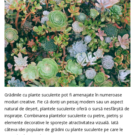
Grădinile cu plante suculente pot fi amenajate în numeroase
moduri creative. Fie că doriți un peisaj modern sau un aspect
natural de deșert, plantele suculente oferă o sursă nesfârșită de
inspirație. Combinarea plantelor suculente cu pietre, pietriș și
elemente decorative le sporește atractivitatea vizuală. Iată
câteva idei populare de grădini cu plante suculente pe care le