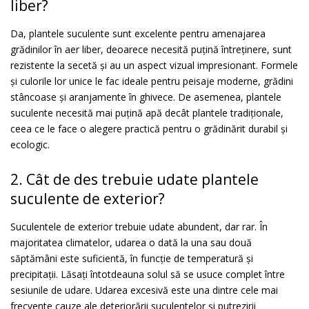
liber?
Da, plantele suculente sunt excelente pentru amenajarea
grădinilor în aer liber, deoarece necesită puțină întreținere, sunt
rezistente la secetă și au un aspect vizual impresionant. Formele
și culorile lor unice le fac ideale pentru peisaje moderne, grădini
stâncoase și aranjamente în ghivece. De asemenea, plantele
suculente necesită mai puțină apă decât plantele tradiționale,
ceea ce le face o alegere practică pentru o grădinărit durabil și
ecologic.
2. Cât de des trebuie udate plantele
suculente de exterior?
Suculentele de exterior trebuie udate abundent, dar rar. În
majoritatea climatelor, udarea o dată la una sau două
săptămâni este suficientă, în funcție de temperatură și
precipitații. Lăsați întotdeauna solul să se usuce complet între
sesiunile de udare. Udarea excesivă este una dintre cele mai
frecvente cauze ale deteriorării suculentelor și putrezirii