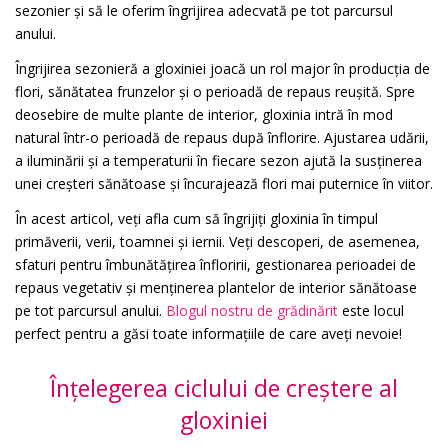
sezonier și să le oferim îngrijirea adecvată pe tot parcursul
anului.
Îngrijirea sezonieră a gloxiniei joacă un rol major în producția de
flori, sănătatea frunzelor și o perioadă de repaus reușită. Spre
deosebire de multe plante de interior, gloxinia intră în mod
natural într-o perioadă de repaus după înflorire. Ajustarea udării,
a iluminării și a temperaturii în fiecare sezon ajută la susținerea
unei creșteri sănătoase și încurajează flori mai puternice în viitor.
În acest articol, veți afla cum să îngrijiți gloxinia în timpul
primăverii, verii, toamnei și iernii. Veți descoperi, de asemenea,
sfaturi pentru îmbunătățirea înfloririi, gestionarea perioadei de
repaus vegetativ și menținerea plantelor de interior sănătoase
pe tot parcursul anului.
Blogul nostru de grădinărit
este locul
perfect pentru a găsi toate informațiile de care aveți nevoie!
Înțelegerea ciclului de creștere al
gloxiniei