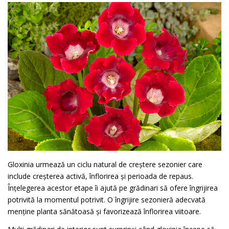
Gloxinia urmează un ciclu natural de creștere sezonier care
include creșterea activă, înflorirea și perioada de repaus.
Înțelegerea acestor etape îi ajută pe grădinari să ofere îngrijirea
potrivită la momentul potrivit. O îngrijire sezonieră adecvată
menține planta sănătoasă și favorizează înflorirea viitoare.