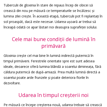
Tuberculii de gloxinia în stare de repaus încep de obicei să
crească din nou pe măsură ce temperaturile se încălzesc și
lumina zilei crește. În această etapă, tuberculii pot fi replantați în
sol proaspăt, dacă este necesar. Udarea ușoară ar trebui să
înceapă odată ce apar lăstari noi deasupra suprafeței solului.
Cele mai bune condiții de lumină în
primăvară
Gloxinia crește cel mai bine în lumină indirectă puternică în
timpul primăverii. Ferestrele orientate spre est sunt adesea
ideale, deoarece oferă lumina blândă a soarelui dimineața, fără
căldura puternică de după-amiază. Prea multă lumină directă a
soarelui poate arde frunzele și poate deteriora florile în
dezvoltare.
Udarea în timpul creșterii noi
Pe măsură ce începe creșterea nouă, udarea trebuie să crească