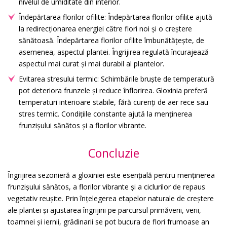
nivelul de umiditate din interior.
Îndepărtarea florilor ofilite: Îndepărtarea florilor ofilite ajută
la redirecționarea energiei către flori noi și o creștere
sănătoasă. Îndepărtarea florilor ofilite îmbunătățește, de
asemenea, aspectul plantei. Îngrijirea regulată încurajează
aspectul mai curat și mai durabil al plantelor.
Evitarea stresului termic: Schimbările bruște de temperatură
pot deteriora frunzele și reduce înflorirea. Gloxinia preferă
temperaturi interioare stabile, fără curenți de aer rece sau
stres termic. Condițiile constante ajută la menținerea
frunzișului sănătos și a florilor vibrante.
Concluzie
Îngrijirea sezonieră a gloxiniei este esențială pentru menținerea
frunzișului sănătos, a florilor vibrante și a ciclurilor de repaus
vegetativ reușite. Prin înțelegerea etapelor naturale de creștere
ale plantei și ajustarea îngrijirii pe parcursul primăverii, verii,
toamnei și iernii, grădinarii se pot bucura de flori frumoase an