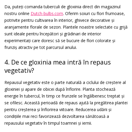
Da, puteți comanda tuberculi de gloxinia direct din magazinul
nostru online
Dutch-bulbs.com
. Oferim soiuri cu flori frumoase,
potrivite pentru cultivarea în interior, ghivece decorative și
aranjamente florale de sezon. Plantele noastre selectate cu grijă
sunt ideale pentru începători și grădinari de interior
experimentați care doresc să se bucure de flori colorate și
frunziș atractiv pe tot parcursul anului.
4. De ce gloxinia mea intră în repaus
vegetativ?
Repausul vegetativ este o parte naturală a ciclului de creștere al
gloxiniei și apare de obicei după înflorire. Planta stochează
energie în tubercul, în timp ce frunzele se îngălbenesc treptat și
se ofilesc. Această perioadă de repaus ajută la pregătirea plantei
pentru creșterea și înflorirea viitoare. Reducerea udării și
condițiile mai reci favorizează dezvoltarea sănătoasă a
repausului vegetativ în timpul toamnei și iernii.