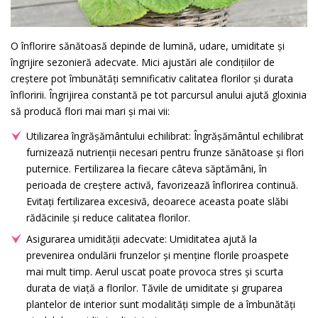
O înflorire sănătoasă depinde de lumină, udare, umiditate și
îngrijire sezonieră adecvate. Mici ajustări ale condițiilor de
creștere pot îmbunătăți semnificativ calitatea florilor și durata
înfloririi. Îngrijirea constantă pe tot parcursul anului ajută gloxinia
să producă flori mai mari și mai vii:
Utilizarea îngrășământului echilibrat: Îngrășământul echilibrat
furnizează nutrienții necesari pentru frunze sănătoase și flori
puternice. Fertilizarea la fiecare câteva săptămâni, în
perioada de creștere activă, favorizează înflorirea continuă.
Evitați fertilizarea excesivă, deoarece aceasta poate slăbi
rădăcinile și reduce calitatea florilor.
Asigurarea umidității adecvate: Umiditatea ajută la
prevenirea ondulării frunzelor și menține florile proaspete
mai mult timp. Aerul uscat poate provoca stres și scurta
durata de viață a florilor. Tăvile de umiditate și gruparea
plantelor de interior sunt modalități simple de a îmbunătăți