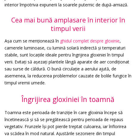
interior împotriva expunerii la soarele puternic de după-amiază.
Cea mai bună amplasare în interior în
timpul verii
Așa cum se menționează în
ghidul complet despre gloxinie
,
camerele luminoase, cu lumină solară indirectă și temperaturi
stabile, sunt locațiile ideale pentru îngrijirea gloxiniei în timpul
verii. Evitați să așezați plantele lângă aparate de aer condiționat
sau surse de căldură. O bună circulație a aerului ajută, de
asemenea, la reducerea problemelor cauzate de bolile fungice în
timpul vremii umede.
Îngrijirea gloxiniei în toamnă
Toamna este perioada de tranziție în care gloxinia începe să
încetinească și să se pregătească pentru perioada de repaus
vegetativ. Frunzele își pot pierde treptat culoarea, iar înflorirea
va scădea în mod natural. Ajustările sezoniere din timpul