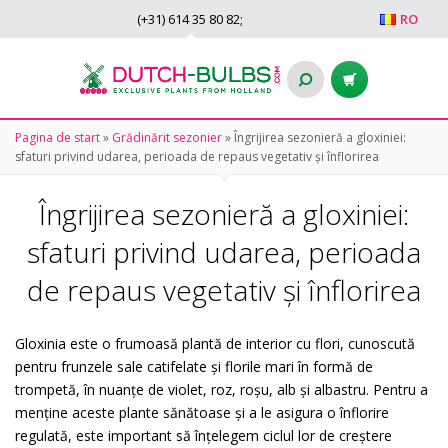
(+31)
614 35 80 82
;
RO
Pagina de start
»
Grădinărit sezonier
»
Îngrijirea sezonieră a gloxiniei:
sfaturi privind udarea, perioada de repaus vegetativ și înflorirea
Îngrijirea sezonieră a gloxiniei:
sfaturi privind udarea, perioada
de repaus vegetativ și înflorirea
Gloxinia este o frumoasă plantă de interior cu flori, cunoscută
pentru frunzele sale catifelate și florile mari în formă de
trompetă, în nuanțe de violet, roz, roșu, alb și albastru. Pentru a
menține aceste plante sănătoase și a le asigura o înflorire
regulată, este important să înțelegem ciclul lor de creștere