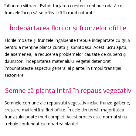
înflorirea viitoare. Evitați forțarea creșterii continue odată ce
frunzele încep să se ofilească în mod natural.
Îndepărtarea florilor și frunzelor ofilite
Florile moarte și frunzele îngălbenite trebuie îndepărtate cu grijă
pentru a menține planta curată și sănătoasă. Acest lucru ajută,
de asemenea, la reducerea problemelor cauzate de ciuperci și
dăunători. Îndepărtarea materialului vegetal deteriorat
îmbunătățește aspectul general al plantei în timpul tranziției
sezoniere.
Semne că planta intră în repaus vegetativ
Semnele comune ale repausului vegetativ includ frunze galbene,
creștere mai lentă și flori ofilite. În cele din urmă, majoritatea
frunzișului poate muri complet. Acest proces este normal și nu
trebuie confundat cu moartea plantei.