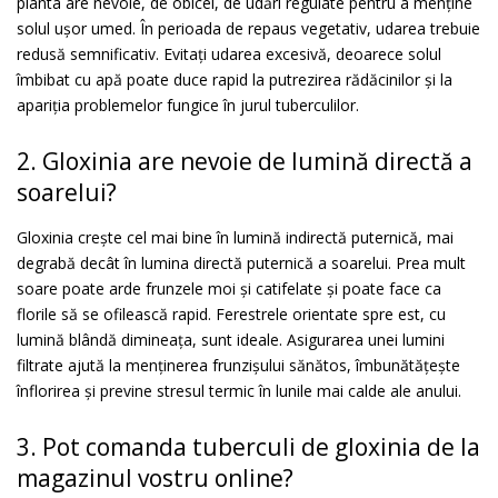
planta are nevoie, de obicei, de udări regulate pentru a menține
solul ușor umed. În perioada de repaus vegetativ, udarea trebuie
redusă semnificativ. Evitați udarea excesivă, deoarece solul
îmbibat cu apă poate duce rapid la putrezirea rădăcinilor și la
apariția problemelor fungice în jurul tuberculilor.
2. Gloxinia are nevoie de lumină directă a
soarelui?
Gloxinia crește cel mai bine în lumină indirectă puternică, mai
degrabă decât în lumina directă puternică a soarelui. Prea mult
soare poate arde frunzele moi și catifelate și poate face ca
florile să se ofilească rapid. Ferestrele orientate spre est, cu
lumină blândă dimineața, sunt ideale. Asigurarea unei lumini
filtrate ajută la menținerea frunzișului sănătos, îmbunătățește
înflorirea și previne stresul termic în lunile mai calde ale anului.
3. Pot comanda tuberculi de gloxinia de la
magazinul vostru online?