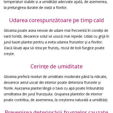
temperaturi stabile și a umidității adecvate ajută, de asemenea,
la prelungirea duratei de viață a florilor.
Udarea corespunzătoare pe timp cald
Gloxinia poate avea nevoie de udare mai frecventă în condiții de
vară toridă, deoarece solul se usucă mai repede. Udați cu grijă în
jurul bazei plantei pentru a evita udarea frunzelor și a florilor.
Dacă lăsați apa să stea pe frunziș, riscul de boli fungice poate
crește.
Cerințe de umiditate
Gloxinia preferă niveluri de umiditate moderate până la ridicate,
deoarece aerul uscat din interior poate deteriora frunzele și
florile. Așezarea plantei lângă o tavă cu apă poate îmbunătăți
umiditatea din jurul frunzișului. Gruparea plantelor de interior
poate contribui, de asemenea, la creșterea naturală a umidității.
Prevenirea deteriorării frunzelor cauzate