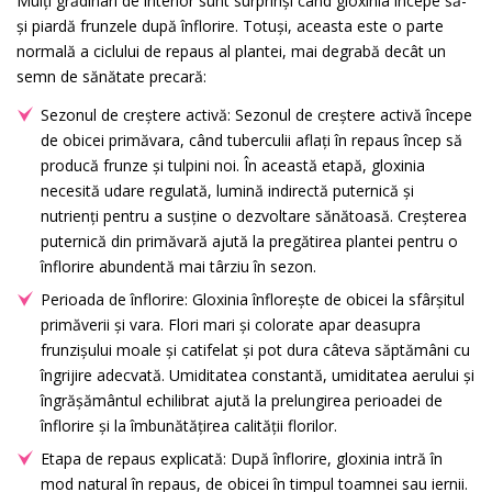
Mulți grădinari de interior sunt surprinși când gloxinia începe să-
și piardă frunzele după înflorire. Totuși, aceasta este o parte
normală a ciclului de repaus al plantei, mai degrabă decât un
semn de sănătate precară:
Sezonul de creștere activă: Sezonul de creștere activă începe
de obicei primăvara, când tuberculii aflați în repaus încep să
producă frunze și tulpini noi. În această etapă, gloxinia
necesită udare regulată, lumină indirectă puternică și
nutrienți pentru a susține o dezvoltare sănătoasă. Creșterea
puternică din primăvară ajută la pregătirea plantei pentru o
înflorire abundentă mai târziu în sezon.
Perioada de înflorire: Gloxinia înflorește de obicei la sfârșitul
primăverii și vara. Flori mari și colorate apar deasupra
frunzișului moale și catifelat și pot dura câteva săptămâni cu
îngrijire adecvată. Umiditatea constantă, umiditatea aerului și
îngrășământul echilibrat ajută la prelungirea perioadei de
înflorire și la îmbunătățirea calității florilor.
Etapa de repaus explicată: După înflorire, gloxinia intră în
mod natural în repaus, de obicei în timpul toamnei sau iernii.