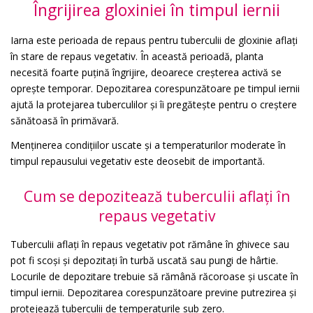
Îngrijirea gloxiniei în timpul iernii
Iarna este perioada de repaus pentru tuberculii de gloxinie aflați
în stare de repaus vegetativ. În această perioadă, planta
necesită foarte puțină îngrijire, deoarece creșterea activă se
oprește temporar. Depozitarea corespunzătoare pe timpul iernii
ajută la protejarea tuberculilor și îi pregătește pentru o creștere
sănătoasă în primăvară.
Menținerea condițiilor uscate și a temperaturilor moderate în
timpul repausului vegetativ este deosebit de importantă.
Cum se depozitează tuberculii aflați în
repaus vegetativ
Tuberculii aflați în repaus vegetativ pot rămâne în ghivece sau
pot fi scoși și depozitați în turbă uscată sau pungi de hârtie.
Locurile de depozitare trebuie să rămână răcoroase și uscate în
timpul iernii. Depozitarea corespunzătoare previne putrezirea și
protejează tuberculii de temperaturile sub zero.