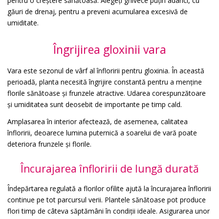
pentru o creștere sănătoasă. Alegeți ghivece puțin adânci, cu
găuri de drenaj, pentru a preveni acumularea excesivă de
umiditate.
Îngrijirea gloxinii vara
Vara este sezonul de vârf al înfloririi pentru gloxinia. În această
perioadă, planta necesită îngrijire constantă pentru a menține
florile sănătoase și frunzele atractive. Udarea corespunzătoare
și umiditatea sunt deosebit de importante pe timp cald.
Amplasarea în interior afectează, de asemenea, calitatea
înfloririi, deoarece lumina puternică a soarelui de vară poate
deteriora frunzele și florile.
Încurajarea înfloririi de lungă durată
Îndepărtarea regulată a florilor ofilite ajută la încurajarea înfloririi
continue pe tot parcursul verii. Plantele sănătoase pot produce
flori timp de câteva săptămâni în condiții ideale. Asigurarea unor