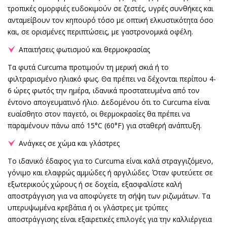
τροπικές ομορφιές ευδοκιμούν σε ζεστές, υγρές συνθήκες και
ανταμείβουν τον κηπουρό τόσο με οπτική ελκυστικότητα όσο
και, σε ορισμένες περιπτώσεις, με γαστρονομικά οφέλη.
Απαιτήσεις φωτισμού και θερμοκρασίας
Τα φυτά Curcuma προτιμούν τη μερική σκιά ή το
φιλτραρισμένο ηλιακό φως. Θα πρέπει να δέχονται περίπου 4-
6 ώρες φωτός την ημέρα, ιδανικά προστατευμένα από τον
έντονο απογευματινό ήλιο. Δεδομένου ότι το Curcuma είναι
ευαίσθητο στον παγετό, οι θερμοκρασίες θα πρέπει να
παραμένουν πάνω από 15°C (60°F) για σταθερή ανάπτυξη.
Ανάγκες σε χώμα και γλάστρες
Το ιδανικό έδαφος για το Curcuma είναι καλά στραγγιζόμενο,
γόνιμο και ελαφρώς αμμώδες ή αργιλώδες. Όταν φυτεύετε σε
εξωτερικούς χώρους ή σε δοχεία, εξασφαλίστε καλή
αποστράγγιση για να αποφύγετε τη σήψη των ριζωμάτων. Τα
υπερυψωμένα κρεβάτια ή οι γλάστρες με τρύπες
αποστράγγισης είναι εξαιρετικές επιλογές για την καλλιέργεια