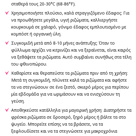
σταθερά τους 20-30°C (68-86°F).
Χρησιμοποιήστε πλούσιο, καλά στραγγιζόμενο έδαφος: Για
να προωθήσετε μεγάλα, υγιή ριζώματα, καλλιεργήστε
κουρκουμά σε χαλαρό, γόνιμο έδαφος εμπλουτισμένο με
κομπόστ ή οργανική ύλη.
Συγκομιδή μετά από 8-10 μήνες ανάπτυξης: Όταν το
φύλλωμα αρχίζει να κιτρινίζει και να ξεραίνεται, είναι καιρός
να ξεθάψετε τα ριζώματα. Αυτό συμβαίνει συνήθως στα τέλη
του φθινοπώρου.
Καθαρίστε και θεραπεύστε τα ριζώματα πριν από τη χρήση:
Μετά τη συγκομιδή, πλύνετε καλά τα ριζώματα και αφήστε
τα να στεγνώσουν σε ένα ζεστό, σκιερό μέρος για περίπου
μία εβδομάδα για να ωριμάσουν και να ενισχύσουν τη
γεύση.
Αποθηκεύστε κατάλληλα για μαγειρική χρήση: Διατηρήστε τα
φρέσκα ριζώματα σε δροσερό, ξηρό μέρος ή βάλτε τα στο
ψυγείο. Μπορείτε επίσης να τα βράσετε, να τα
ξεφλουδίσετε και να τα στεγνώσετε για μακροχρόνια