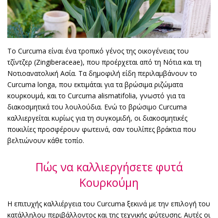
Το Curcuma είναι ένα τροπικό γένος της οικογένειας του
τζίντζερ (Zingiberaceae), που προέρχεται από τη Νότια και τη
Νοτιοανατολική Ασία. Τα δημοφιλή είδη περιλαμβάνουν το
Curcuma longa, που εκτιμάται για τα βρώσιμα ριζώματα
κουρκουμά, και το Curcuma alismatifolia, γνωστό για τα
διακοσμητικά του λουλούδια. Ενώ το βρώσιμο Curcuma
καλλιεργείται κυρίως για τη συγκομιδή, οι διακοσμητικές
ποικιλίες προσφέρουν φωτεινά, σαν τουλίπες βράκτια που
βελτιώνουν κάθε τοπίο.
Πώς να καλλιεργήσετε φυτά
Κουρκούμη
Η επιτυχής καλλιέργεια του Curcuma ξεκινά με την επιλογή του
κατάλληλου περιβάλλοντος και της τεχνικής φύτευσης. Αυτές οι