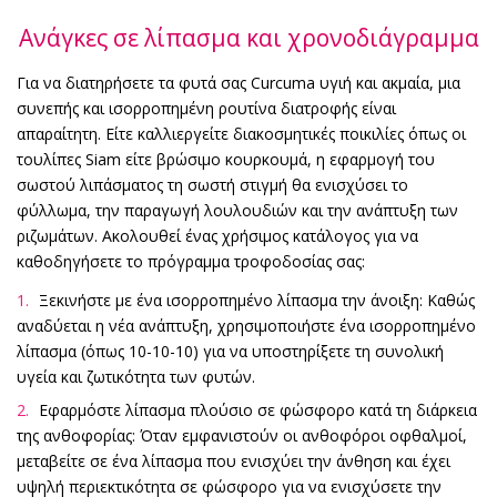
Ανάγκες σε λίπασμα και χρονοδιάγραμμα
Για να διατηρήσετε τα φυτά σας Curcuma υγιή και ακμαία, μια
συνεπής και ισορροπημένη ρουτίνα διατροφής είναι
απαραίτητη. Είτε καλλιεργείτε διακοσμητικές ποικιλίες όπως οι
τουλίπες Siam είτε βρώσιμο κουρκουμά, η εφαρμογή του
σωστού λιπάσματος τη σωστή στιγμή θα ενισχύσει το
φύλλωμα, την παραγωγή λουλουδιών και την ανάπτυξη των
ριζωμάτων. Ακολουθεί ένας χρήσιμος κατάλογος για να
καθοδηγήσετε το πρόγραμμα τροφοδοσίας σας:
Ξεκινήστε με ένα ισορροπημένο λίπασμα την άνοιξη: Καθώς
αναδύεται η νέα ανάπτυξη, χρησιμοποιήστε ένα ισορροπημένο
λίπασμα (όπως 10-10-10) για να υποστηρίξετε τη συνολική
υγεία και ζωτικότητα των φυτών.
Εφαρμόστε λίπασμα πλούσιο σε φώσφορο κατά τη διάρκεια
της ανθοφορίας: Όταν εμφανιστούν οι ανθοφόροι οφθαλμοί,
μεταβείτε σε ένα λίπασμα που ενισχύει την άνθηση και έχει
υψηλή περιεκτικότητα σε φώσφορο για να ενισχύσετε την