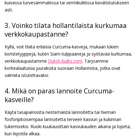
kuivassa turvesammalessa tai vermikuliitissa kevätistutukseen
asti.
3. Voinko tilata hollantilaista kurkumaa
verkkokaupastanne?
Kyllä, voit tilata erilaisia Curcuma-kasveja, mukaan lukien
koristetyyppejä, kuten Siam-tulppaaneja ja syötävää kurkumaa,
verkkokaupastamme
Dutch-bulbs.com
. Tarjoamme
korkealaatuisia juurakoita suoraan Hollannista, jotka ovat
valmiita istutettavaksi.
4. Mikä on paras lannoite Curcuma-
kasveille?
Käytä tasapainoista nestemäistä lannoitetta tai hieman
fosforipitoisempaa lannoitetta terveen kasvun ja kukinnan
tukemiseksi. Ruoki kuukausittain kasvukauden aikana ja lopeta,
kun lepotila alkaa.