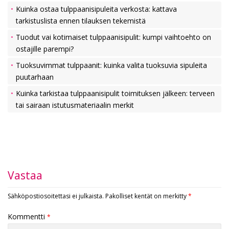
Kuinka ostaa tulppaanisipuleita verkosta: kattava
tarkistuslista ennen tilauksen tekemistä
Tuodut vai kotimaiset tulppaanisipulit: kumpi vaihtoehto on
ostajille parempi?
Tuoksuvimmat tulppaanit: kuinka valita tuoksuvia sipuleita
puutarhaan
Kuinka tarkistaa tulppaanisipulit toimituksen jälkeen: terveen
tai sairaan istutusmateriaalin merkit
Vastaa
Sähköpostiosoitettasi ei julkaista.
Pakolliset kentät on merkitty
*
Kommentti
*