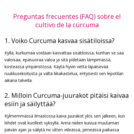
Preguntas frecuentes (FAQ) sobre el
cultivo de la cúrcuma
1. Voiko Curcuma kasvaa sisätiloissa?
Kyllä, kurkumaa voidaan kasvattaa sisätiloissa, kunhan se saa
valoisaa, epäsuoraa valoa ja sitä pidetään lämpimässä,
kosteassa ympäristössä. Käytä hyvin vettä läpäisevää
ruukkusekoitusta ja vältä liikakastelua, erityisesti sen lepotilan
aikana talvella.
2. Milloin Curcuma-juurakot pitäisi kaivaa
esiin ja säilyttää?
Kylmemmässä ilmastossa kaiva juurakot ylös sen jälkeen, kun
lehdet ovat kuolleet syksyllä. Anna niiden kuivua muutaman
päivän ajan ja säilytä ne sitten viileässä, pimeässä paikassa