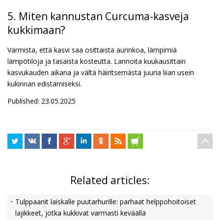
5. Miten kannustan Curcuma-kasveja
kukkimaan?
Varmista, että kasvi saa osittaista aurinkoa, lämpimiä
lämpötiloja ja tasaista kosteutta. Lannoita kuukausittain
kasvukauden aikana ja vältä häiritsemästä juuria liian usein
kukinnan edistämiseksi.
Published: 23.05.2025
Related articles:
Tulppaanit laiskalle puutarhurille: parhaat helppohoitoiset
lajikkeet, jotka kukkivat varmasti keväällä