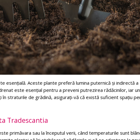
te esențială. Aceste plante preferă lumina puternică și indirectă a
 drenat este esențial pentru a preveni putrezirea rădăcinilor, iar u
 în straturile de grădină, asigurați-vă că există suficient spațiu p
ta Tradescantia
te primăvara sau la începutul verii, când temperaturile sunt blân