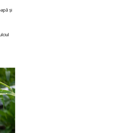
oapă și
lciul