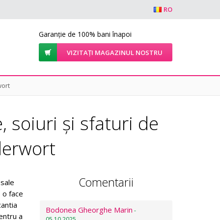
RO
Garanție de 100% bani înapoi
VIZITAȚI MAGAZINUL NOSTRU
wort
 soiuri și sfaturi de
derwort
Comentarii
 sale
e o face
cantia
Bodonea Gheorghe Marin
-
entru a
05.10.2025