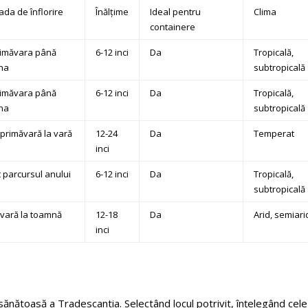
ada de înflorire
Înălțime
Ideal pentru
Clima
containere
rimăvara până
6-12 inci
Da
Tropicală,
na
subtropicală
rimăvara până
6-12 inci
Da
Tropicală,
na
subtropicală
 primăvară la vară
12-24
Da
Temperat
inci
t parcursul anului
6-12 inci
Da
Tropicală,
subtropicală
 vară la toamnă
12-18
Da
Arid, semiari
inci
ănătoasă a Tradescantia. Selectând locul potrivit, înțelegând cele