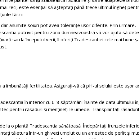
ite plantei să își stabilească rădăcinile și să se adapteze la no
le mai reci, este esențial să așteptați până trece ultimul îngheț pent
rile târzii.
ar anumite soiuri pot avea toleranțe ușor diferite. Prin urmare,
adescantia potrivit pentru zona dumneavoastră vă vor ajuta să dete
ară sau la începutul verii, îi oferiți Tradescantiei cele mai bune 
ust.
:
a îmbunătăți fertilitatea. Asigurați-vă că pH-ul solului este ușor a
descantia în interior cu 6-8 săptămâni înainte de data ultimului în
tec pentru răsaduri și mențineți-le umede. Transplantați răsaduril
 de la o plantă Tradescantia sănătoasă. Îndepărtați frunzele inferio
antați tăietura într-un ghiveci umplut cu un amestec de perlit și mu