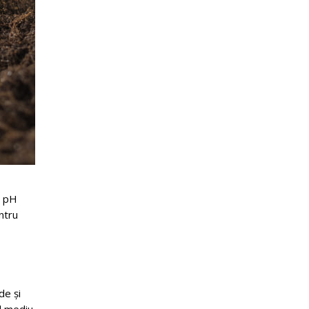
n pH
entru
de și