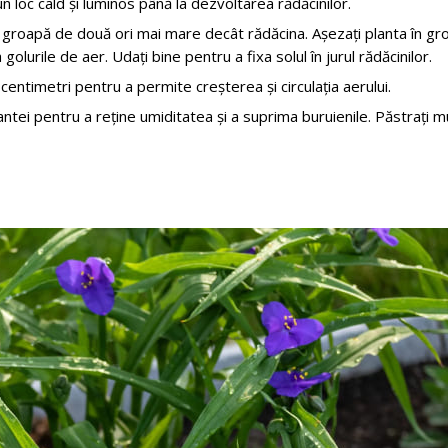
un loc cald și luminos până la dezvoltarea rădăcinilor.
o groapă de două ori mai mare decât rădăcina. Așezați planta în gr
lurile de aer. Udați bine pentru a fixa solul în jurul rădăcinilor.
 centimetri pentru a permite creșterea și circulația aerului.
plantei pentru a reține umiditatea și a suprima buruienile. Păstrați mu