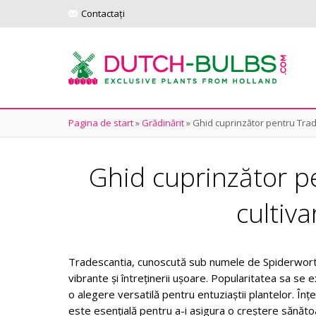
Contactați
Pagina de start
»
Grădinărit
»
Ghid cuprinzător pentru Trades
Ghid cuprinzător pen
cultiv
Tradescantia, cunoscută sub numele de Spiderwort, e
vibrante și întreținerii ușoare. Popularitatea sa se e
o alegere versatilă pentru entuziaștii plantelor. Înț
este esențială pentru a-i asigura o creștere sănăt