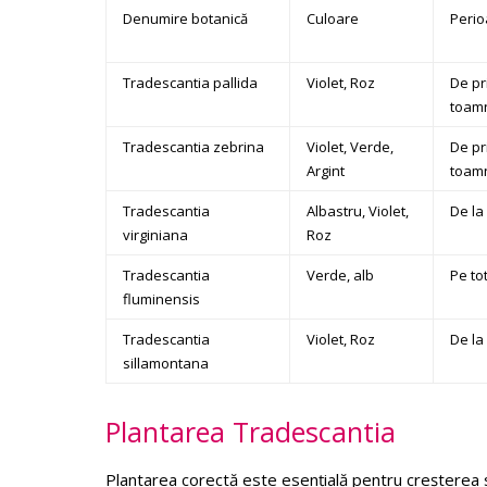
Denumire botanică
Culoare
Perio
Tradescantia pallida
Violet, Roz
De p
toam
Tradescantia zebrina
Violet, Verde,
De p
Argint
toam
Tradescantia
Albastru, Violet,
De la
virginiana
Roz
Tradescantia
Verde, alb
Pe to
fluminensis
Tradescantia
Violet, Roz
De la
sillamontana
Plantarea Tradescantia
Plantarea corectă este esențială pentru creșterea s