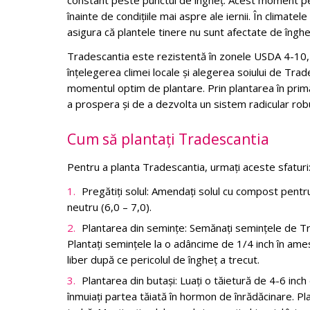
constant peste punctul de îngheț. Acest moment perm
înainte de condițiile mai aspre ale iernii. În climate
asigura că plantele tinere nu sunt afectate de înghețu
Tradescantia este rezistentă în zonele USDA 4-10, d
înțelegerea climei locale și alegerea soiului de Tr
momentul optim de plantare. Prin plantarea în primăv
a prospera și de a dezvolta un sistem radicular rob
Cum să plantați Tradescantia
Pentru a planta Tradescantia, urmați aceste sfaturi
Pregătiți solul: Amendați solul cu compost pentru 
neutru (6,0 – 7,0).
Plantarea din semințe: Semănați semințele de Tra
Plantați semințele la o adâncime de 1/4 inch în ames
liber după ce pericolul de îngheț a trecut.
Plantarea din butași: Luați o tăietură de 4-6 inch
înmuiați partea tăiată în hormon de înrădăcinare. Pl