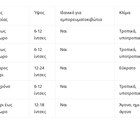
ος
Ύψος
Ιδανικό για
Κλίμα
ρίας
εμπορευματοκιβώτια
έως
6-12
Ναι
Τροπικά,
ωρο
ίντσες
υποτροπι
έως
6-12
Ναι
Τροπικά,
ωρο
ίντσες
υποτροπι
προς
12-24
Ναι
Εύκρατο
ρι
ίντσες
χρόνο
6-12
Ναι
Τροπικά,
ίντσες
υποτροπι
ρι έως
12-18
Ναι
Άγονο, ημι
ωρο
ίντσες
άγονο