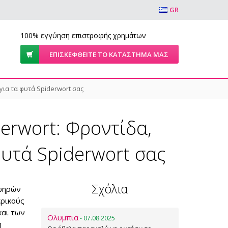
GR
100% εγγύηση επιστροφής χρημάτων
ΕΠΙΣΚΕΦΘΕΊΤΕ ΤΟ ΚΑΤΆΣΤΗΜΆ ΜΑΣ
για τα φυτά Spiderwort σας
derwort: Φροντίδα,
φυτά Spiderwort σας
Σχόλια
ζωηρών
ερικούς
και των
Ολυμπια
- 07.08.2025
η