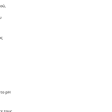
ιού,
υ
ώς
ν
 το pH
τε τους