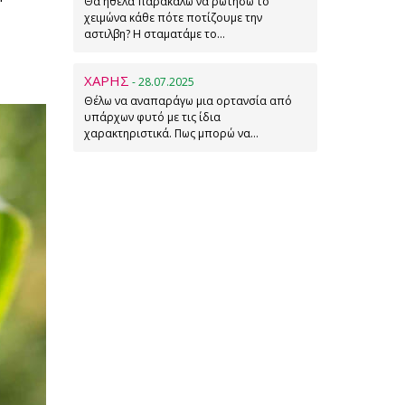
Θα ήθελα παρακαλώ να ρωτήσω το
χειμώνα κάθε πότε ποτίζουμε την
αστιλβη? Η σταματάμε το…
ΧΑΡΗΣ
- 28.07.2025
Θέλω να αναπαράγω μια ορτανσία από
υπάρχων φυτό με τις ίδια
χαρακτηριστικά. Πως μπορώ να…