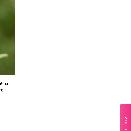
αδικά
τε
CONTACT