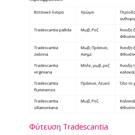
Βοτανικό όνομα
Χρώμα
Περίοδ
ανθοφο
Tradescantia pallida
Μωβ, Ροζ
Άνοιξη 
Φθινόπ
Tradescantia
Μωβ, Πράσινο,
Άνοιξη 
zebrina
Ασημί
Φθινόπ
Tradescantia
Μπλε, μωβ, ροζ
Άνοιξη 
virginiana
καλοκαί
Tradescantia
Πράσινο, Λευκό
Όλο το 
fluminensis
Tradescantia
Μωβ, Ροζ
Καλοκαί
sillamontana
Φθινόπ
Φύτευση Tradescantia