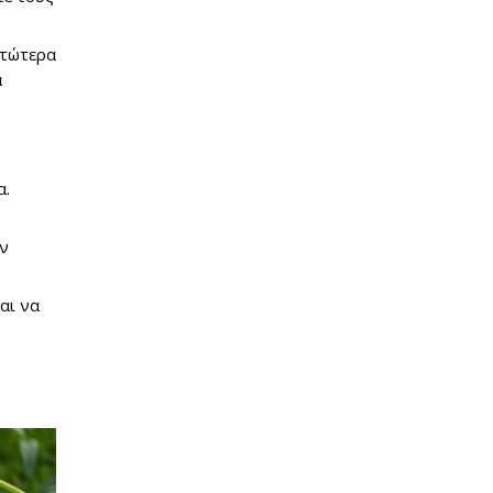
ατώτερα
α
α.
ην
αι να