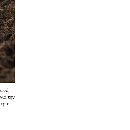
εινό,
για την
τέρια