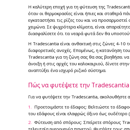
Η καλύτερη εποχή για τη φύτευση της Tradescantia
όταν οι θερμοκρασίες είναι ήπιες και σταθερά πά
εγκαταστήσει τις ρίζες του και να προσαρμοστεί
χειμώνα. Σε ψυχρότερα κλίματα, είναι απαραίτητο
διασφαλίσετε ότι τα νεαρά φυτά δεν θα υποστού
Η Tradescantia είναι ανθεκτική στις ζώνες 4-10 
διαφορετικές ανοχές. Επομένως, η κατανόηση του 
Tradescantia για τη ζώνη σας θα σας βοηθήσει ν
άνοιξη ή στις αρχές του καλοκαιριού, δίνετε στην
αναπτύξει ένα ισχυρό ριζικό σύστημα.
Πώς να φυτέψετε την Tradescantia
Για να φυτέψετε την Tradescantia, ακολουθήστε α
Προετοιμάστε το έδαφος: Βελτιώστε το έδαφος
του εδάφους είναι ελαφρώς όξινο έως ουδέτερο (6
Φύτευση από σπόρους: Σπείρετε σπόρους Trad
τελευταία ημερομηνία παγετού. Φυτέψτε τους σπ