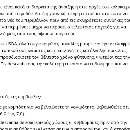
 είναι κατά τη διάρκεια της άνοιξης ή στις αρχές του καλοκαιρ
νω από το μηδέν. Αυτή η χρονική στιγμή επιτρέπει στο φυτό να
 στο νέο του περιβάλλον πριν από τις σκληρότερες συνθήκες το
 να περιμένετε μέχρι να περάσει ο τελευταίος παγετός για να
ν ζημιές από τους όψιμους παγετούς.
του USDA, αλλά συγκεκριμένες ποικιλίες μπορεί να έχουν ελαφρ
τοπικού σας κλίματος και η επιλογή της κατάλληλης ποικιλίας
α προσδιορίσετε τον βέλτιστο χρόνο φύτευσης. Φυτεύοντας τη
 Tradescantia σας την καλύτερη ευκαιρία να ευδοκιμήσει και να
υτές τις συμβουλές:
 με κομπόστ για να βελτιώσετε τη γονιμότητα. Βεβαιωθείτε ότι
,0 έως 7,0).
escantia σε εσωτερικούς χώρους 6-8 εβδομάδες πριν από την
όρους σε βάθος 1/4 ίντσας σε μίγμα σποροφύτων και διατηρήσ