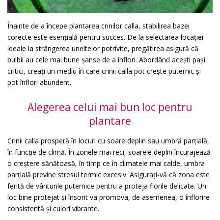
Înainte de a începe plantarea crinilor calla, stabilirea bazei
corecte este esențială pentru succes. De la selectarea locației
ideale la strângerea uneltelor potrivite, pregătirea asigură că
bulbii au cele mai bune șanse de a înflori. Abordând acești pași
critici, creați un mediu în care crinii calla pot crește puternic și
pot înflori abundent.
Alegerea celui mai bun loc pentru
plantare
Crinii calla prosperă în locuri cu soare deplin sau umbră parțială,
în funcție de climă. În zonele mai reci, soarele deplin încurajează
o creștere sănătoasă, în timp ce în climatele mai calde, umbra
parțială previne stresul termic excesiv. Asigurați-vă că zona este
ferită de vânturile puternice pentru a proteja florile delicate. Un
loc bine protejat și însorit va promova, de asemenea, o înflorire
consistentă și culori vibrante.