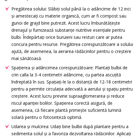
Pregătirea solului: Slăbiți solul până la o adâncime de 12 inci
și amestecați cu materie organică, cum ar fi compost sau
gunoi de grajd bine putrezit. Acest lucru îmbunătățește
drenajul și furnizează substanțe nutritive esențiale pentru
bulbi. Îndepărtați orice buruieni sau resturi care ar putea
concura pentru resurse. Pregătirea corespunzătoare a solului
ajută, de asemenea, la aerarea rădăcinilor pentru o creștere
mai sănătoasă.
Spațierea și adâncimea corespunzătoare: Plantați bulbii de
crin calla la 3-4 centimetri adâncime, cu partea ascuțită
îndreptată în sus. Spațiați-le la o distanță de 12-18 centimetri
pentru a permite circulația adecvată a aerului și spațiu pentru
creștere. Acest lucru previne supraaglomerarea și reduce
riscul apariției bolilor. Spațierea corectă asigură, de
asemenea, că fiecare plantă primește suficientă lumină
solară pentru o fotosinteză optimă.
Udarea și mulcirea: Udați bine bulbii după plantare pentru a
sedimenta solul și a favoriza dezvoltarea rădăcinilor. Aplicați