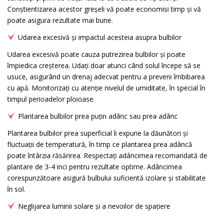
Conștientizarea acestor greșeli vă poate economisi timp și vă
poate asigura rezultate mai bune.
Udarea excesivă și impactul acesteia asupra bulbilor
Udarea excesivă poate cauza putrezirea bulbilor și poate
împiedica creșterea. Udați doar atunci când solul începe să se
usuce, asigurând un drenaj adecvat pentru a preveni îmbibarea
cu apă. Monitorizați cu atenție nivelul de umiditate, în special în
timpul perioadelor ploioase.
Plantarea bulbilor prea puțin adânc sau prea adânc
Plantarea bulbilor prea superficial îi expune la dăunători și
fluctuații de temperatură, în timp ce plantarea prea adâncă
poate întârzia răsărirea. Respectați adâncimea recomandată de
plantare de 3-4 inci pentru rezultate optime. Adâncimea
corespunzătoare asigură bulbului suficientă izolare și stabilitate
în sol.
Neglijarea luminii solare și a nevoilor de spațiere