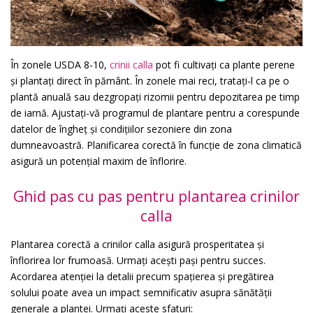
În zonele USDA 8-10,
crinii calla
pot fi cultivați ca plante perene
și plantați direct în pământ. În zonele mai reci, tratați-l ca pe o
plantă anuală sau dezgropați rizomii pentru depozitarea pe timp
de iarnă. Ajustați-vă programul de plantare pentru a corespunde
datelor de îngheț și condițiilor sezoniere din zona
dumneavoastră. Planificarea corectă în funcție de zona climatică
asigură un potențial maxim de înflorire.
Ghid pas cu pas pentru plantarea crinilor
calla
Plantarea corectă a crinilor calla asigură prosperitatea și
înflorirea lor frumoasă. Urmați acești pași pentru succes.
Acordarea atenției la detalii precum spațierea și pregătirea
solului poate avea un impact semnificativ asupra sănătății
generale a plantei. Urmați aceste sfaturi: