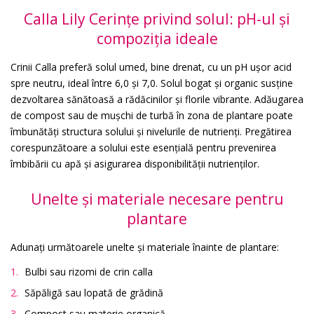
Сalla Lily Cerințe privind solul: pH-ul și
compoziția ideale
Crinii Calla preferă solul umed, bine drenat, cu un pH ușor acid
spre neutru, ideal între 6,0 și 7,0. Solul bogat și organic susține
dezvoltarea sănătoasă a rădăcinilor și florile vibrante. Adăugarea
de compost sau de mușchi de turbă în zona de plantare poate
îmbunătăți structura solului și nivelurile de nutrienți. Pregătirea
corespunzătoare a solului este esențială pentru prevenirea
îmbibării cu apă și asigurarea disponibilității nutrienților.
Unelte și materiale necesare pentru
plantare
Adunați următoarele unelte și materiale înainte de plantare:
Bulbi sau rizomi de crin calla
Săpăligă sau lopată de grădină
Compost sau materie organică