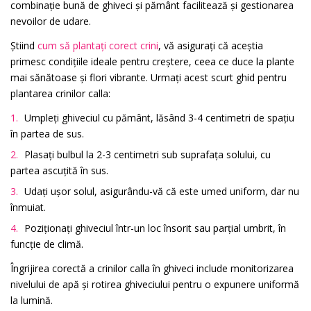
combinație bună de ghiveci și pământ facilitează și gestionarea
nevoilor de udare.
Știind
cum să plantați corect crini
, vă asigurați că aceștia
primesc condițiile ideale pentru creștere, ceea ce duce la plante
mai sănătoase și flori vibrante. Urmați acest scurt ghid pentru
plantarea crinilor calla:
Umpleți ghiveciul cu pământ, lăsând 3-4 centimetri de spațiu
în partea de sus.
Plasați bulbul la 2-3 centimetri sub suprafața solului, cu
partea ascuțită în sus.
Udați ușor solul, asigurându-vă că este umed uniform, dar nu
înmuiat.
Poziționați ghiveciul într-un loc însorit sau parțial umbrit, în
funcție de climă.
Îngrijirea corectă a crinilor calla în ghiveci include monitorizarea
nivelului de apă și rotirea ghiveciului pentru o expunere uniformă
la lumină.