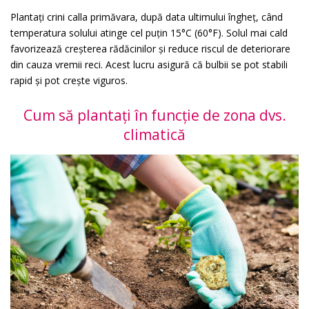
Plantați crini calla primăvara, după data ultimului îngheț, când
temperatura solului atinge cel puțin 15°C (60°F). Solul mai cald
favorizează creșterea rădăcinilor și reduce riscul de deteriorare
din cauza vremii reci. Acest lucru asigură că bulbii se pot stabili
rapid și pot crește viguros.
Cum să plantați în funcție de zona dvs.
climatică