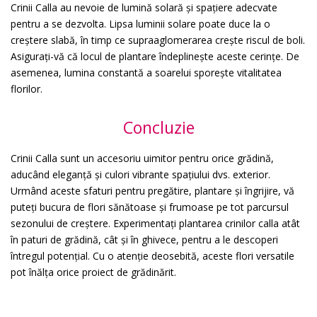
Crinii Calla au nevoie de lumină solară și spațiere adecvate
pentru a se dezvolta. Lipsa luminii solare poate duce la o
creștere slabă, în timp ce supraaglomerarea crește riscul de boli.
Asigurați-vă că locul de plantare îndeplinește aceste cerințe. De
asemenea, lumina constantă a soarelui sporește vitalitatea
florilor.
Concluzie
Crinii Calla sunt un accesoriu uimitor pentru orice grădină,
aducând eleganță și culori vibrante spațiului dvs. exterior.
Urmând aceste sfaturi pentru pregătire, plantare și îngrijire, vă
puteți bucura de flori sănătoase și frumoase pe tot parcursul
sezonului de creștere. Experimentați plantarea crinilor calla atât
în paturi de grădină, cât și în ghivece, pentru a le descoperi
întregul potențial. Cu o atenție deosebită, aceste flori versatile
pot înălța orice proiect de grădinărit.