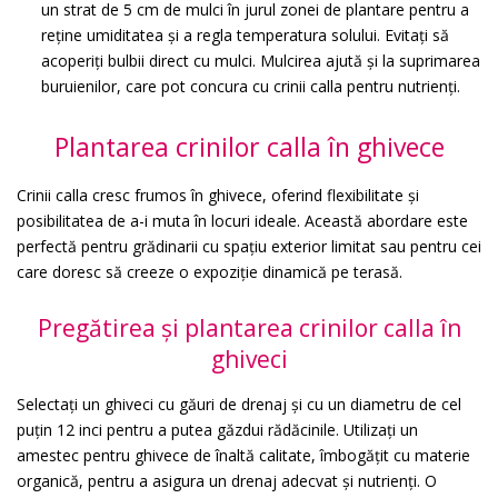
un strat de 5 cm de mulci în jurul zonei de plantare pentru a
reține umiditatea și a regla temperatura solului. Evitați să
acoperiți bulbii direct cu mulci. Mulcirea ajută și la suprimarea
buruienilor, care pot concura cu crinii calla pentru nutrienți.
Plantarea crinilor calla în ghivece
Crinii calla cresc frumos în ghivece, oferind flexibilitate și
posibilitatea de a-i muta în locuri ideale. Această abordare este
perfectă pentru grădinarii cu spațiu exterior limitat sau pentru cei
care doresc să creeze o expoziție dinamică pe terasă.
Pregătirea și plantarea crinilor calla în
ghiveci
Selectați un ghiveci cu găuri de drenaj și cu un diametru de cel
puțin 12 inci pentru a putea găzdui rădăcinile. Utilizați un
amestec pentru ghivece de înaltă calitate, îmbogățit cu materie
organică, pentru a asigura un drenaj adecvat și nutrienți. O