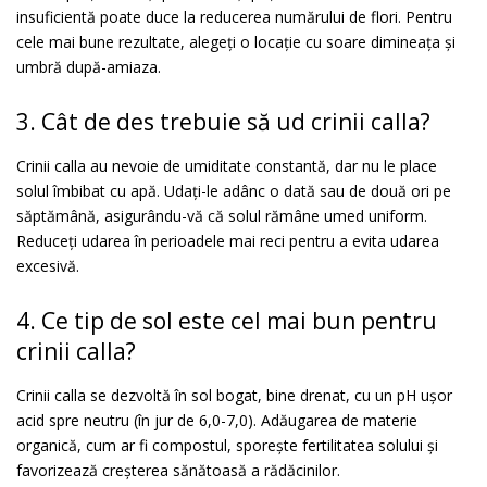
insuficientă poate duce la reducerea numărului de flori. Pentru
cele mai bune rezultate, alegeți o locație cu soare dimineața și
umbră după-amiaza.
3. Cât de des trebuie să ud crinii calla?
Crinii calla au nevoie de umiditate constantă, dar nu le place
solul îmbibat cu apă. Udați-le adânc o dată sau de două ori pe
săptămână, asigurându-vă că solul rămâne umed uniform.
Reduceți udarea în perioadele mai reci pentru a evita udarea
excesivă.
4. Ce tip de sol este cel mai bun pentru
crinii calla?
Crinii calla se dezvoltă în sol bogat, bine drenat, cu un pH ușor
acid spre neutru (în jur de 6,0-7,0). Adăugarea de materie
organică, cum ar fi compostul, sporește fertilitatea solului și
favorizează creșterea sănătoasă a rădăcinilor.