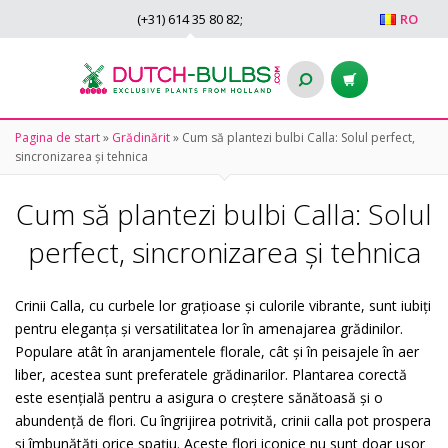
(+31)
614 35 80 82
;
RO
Pagina de start
»
Grădinărit
»
Cum să plantezi bulbi Calla: Solul perfect,
sincronizarea și tehnica
Cum să plantezi bulbi Calla: Solul
perfect, sincronizarea și tehnica
Crinii Calla, cu curbele lor grațioase și culorile vibrante, sunt iubiți
pentru eleganța și versatilitatea lor în amenajarea grădinilor.
Populare atât în aranjamentele florale, cât și în peisajele în aer
liber, acestea sunt preferatele grădinarilor. Plantarea corectă
este esențială pentru a asigura o creștere sănătoasă și o
abundență de flori. Cu îngrijirea potrivită, crinii calla pot prospera
și îmbunătăți orice spațiu. Aceste flori iconice nu sunt doar ușor