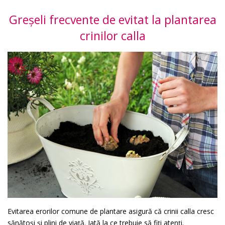
Greșeli frecvente de evitat la plantarea
crinilor calla
Evitarea erorilor comune de plantare asigură că crinii calla cresc
sănătoși și plini de viață. Iată la ce trebuie să fiți atenți.