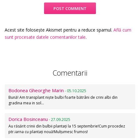
Acest site folosește Akismet pentru a reduce spamul.
Află cum
sunt procesate datele comentariilor tale
.
Comentarii
Bodonea Gheorghe Marin
- 05.10.2025
Bună! Am transplant niște bulbi foarte bătrâni de crini albi din
gradina mea in sol…
Dorica Bosinceanu
- 27.09.2025
Au răsărit crinii din bulbii plantați la 15 septembrie!Cum procedez
ptr.iarna cu plantați nouă!Mulțumesc frumos!