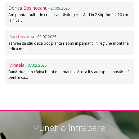
Dorica Bosinceanu
- 27.09.2025
Am plantat bulbi de crini si au răsărit,crescând in 2 săptămâni 20 cm
la nivelul…
Dan Cavassi
- 03.07.2025
as vrea sa stiu daca pot planta rizomi in pamant .in regiune montana
adica mai…
Mihaela
- 07.02.2025
Bună ziua, am câțiva bulbi de amarilis cărora li s-au topit ,, mustățile"
pentru ca…
Puneți o întrebare