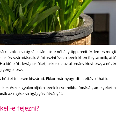
nárciszokkal virágzás után – íme néhány tipp, amit érdemes megfo
ak és száradásnak. A fotoszintézis a levelekben folytatódik, attó
 idő előtt levágjuk őket, akkor ez az állomány kicsi lesz, a növé
 gyenge lesz.
8 héttel teljesen kiszárad. Ekkor már nyugodtan eltávolítható.
s kertészek gyakorolják a levelek csomókba fonását, amelyeket a
anák az egész virágágyás látványát.
ell-e fejezni?