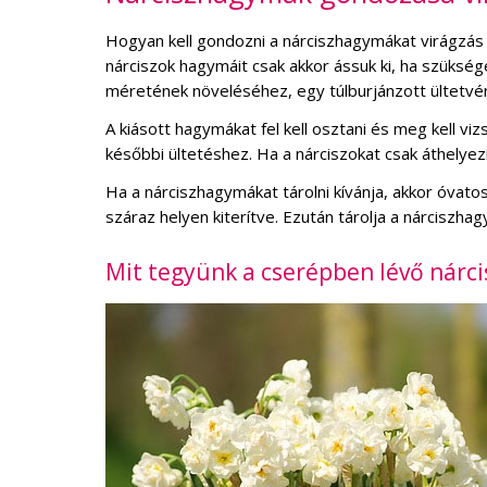
Hogyan kell gondozni a nárciszhagymákat virágzás u
nárciszok hagymáit csak akkor ássuk ki, ha szüksége
méretének növeléséhez, egy túlburjánzott ültetvén
A kiásott hagymákat fel kell osztani és meg kell 
későbbi ültetéshez. Ha a nárciszokat csak áthelyezi
Ha a nárciszhagymákat tárolni kívánja, akkor óvato
száraz helyen kiterítve. Ezután tárolja a nárciszha
Mit tegyünk a cserépben lévő nárci