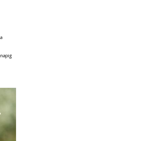
 a
 napig