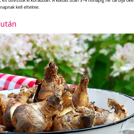
 és ültessük ki korábban. A kiásás után 3-4 hónapig ne tárolja őke
apnak kell eltelnie.
 után