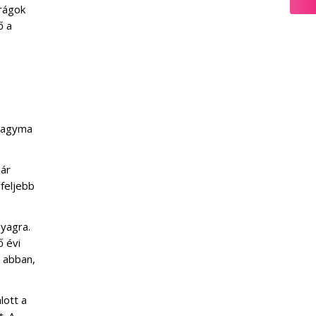
irágok
ő a
zhagyma
már
gfeljebb
nyagra.
ő évi
k abban,
lott a