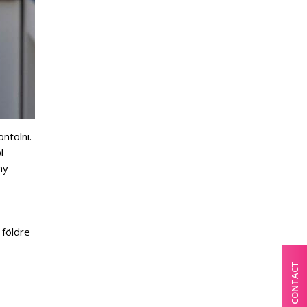
ntolni.
l
ny
 földre
CONTACT