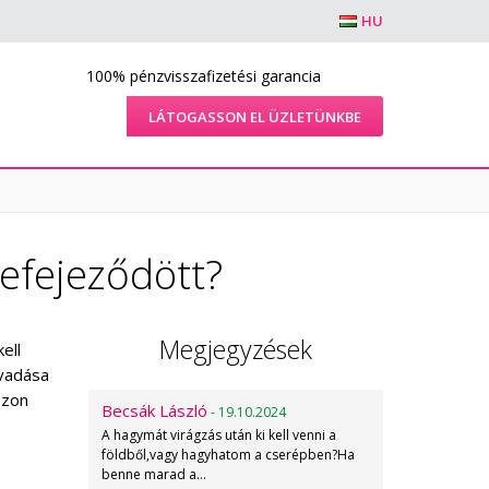
HU
100% pénzvisszafizetési garancia
LÁTOGASSON EL ÜZLETÜNKBE
befejeződött?
Megjegyzések
ell
rvadása
ezon
Becsák László
- 19.10.2024
A hagymát virágzás után ki kell venni a
földből,vagy hagyhatom a cserépben?Ha
benne marad a…