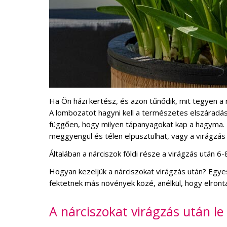
Ha Ön házi kertész, és azon tűnődik, mit tegyen a 
A lombozatot hagyni kell a természetes elszáradásn
függően, hogy milyen tápanyagokat kap a hagyma. Ha
meggyengül és télen elpusztulhat, vagy a virágzás
Általában a nárciszok földi része a virágzás után 6-
Hogyan kezeljük a nárciszokat virágzás után? Egye
fektetnek más növények közé, anélkül, hogy elront
A nárciszokat virágzás után le k