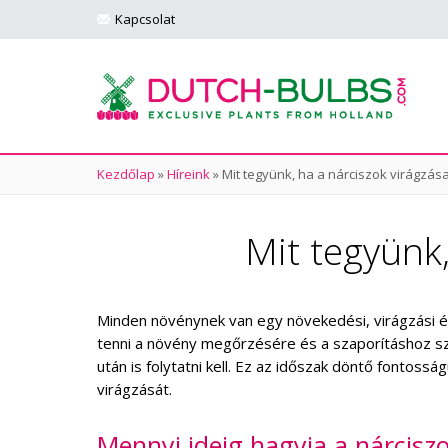
Kapcsolat
Kezdőlap
»
Híreink
»
Mit tegyünk, ha a nárciszok virágzás
Mit tegyünk,
Minden növénynek van egy növekedési, virágzási és
tenni a növény megőrzésére és a szaporításhoz sz
után is folytatni kell. Ez az időszak döntő fontos
virágzását.
Mennyi ideig hagyja a nárcisz