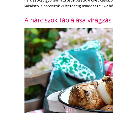
nárciszokat gyorsan átültetni: Ássuk ki őket később,
kiásástól a nárciszok kiültetéséig mindössze 1-2 hón
A nárciszok táplálása virágzás