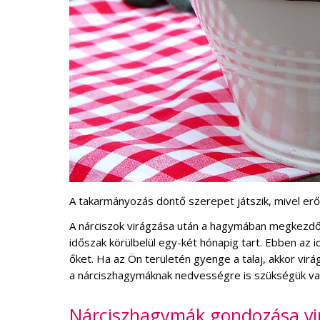
A takarmányozás döntő szerepet játszik, mivel erő
A nárciszok virágzása után a hagymában megkezdő
időszak körülbelül egy-két hónapig tart. Ebben az i
őket. Ha az Ön területén gyenge a talaj, akkor vir
a nárciszhagymáknak nedvességre is szükségük van
Nárciszhagymák gondozása vi