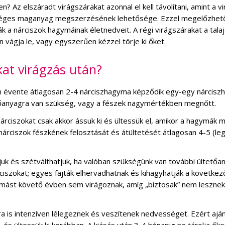
? Az elszáradt virágszárakat azonnal el kell távolítani, amint a v
ükséges maganyag megszerzésének lehetősége. Ezzel megelőzhet
 a nárciszok hagymáinak életnedveit. A régi virágszárakat a talaj
 vágja le, vagy egyszerűen kézzel törje ki őket.
kat virágzás után?
en évente átlagosan 2-4 nárciszhagyma képződik egy-egy nárcis
tetőanyagra van szükség, vagy a fészek nagymértékben megnőtt.
árciszokat csak akkor ássuk ki és ültessük el, amikor a hagymák 
 nárciszok fészkének felosztását és átültetését átlagosan 4-5 (le
tjuk és szétválthatjuk, ha valóban szükségünk van további ültetőa
rciszokat; egyes fajták elhervadhatnak és kihagyhatják a következ
gymást követő évben sem virágoznak, amíg „biztosak” nem leszne
a is intenzíven lélegeznek és veszítenek nedvességet. Ezért aján