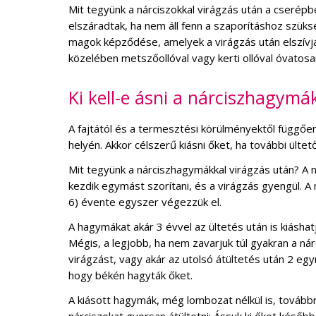
Mit tegyünk a nárciszokkal virágzás után a cserépben
elszáradtak, ha nem áll fenn a szaporításhoz sz
magok képződése, amelyek a virágzás után elszívják
közelében metszőollóval vagy kerti ollóval óvatosan
Ki kell-e ásni a nárciszhagymá
A fajtától és a termesztési körülményektől függő
helyén. Akkor célszerű kiásni őket, ha további ül
Mit tegyünk a nárciszhagymákkal virágzás után? A n
kezdik egymást szorítani, és a virágzás gyengül. A
6) évente egyszer végezzük el.
A hagymákat akár 3 évvel az ültetés után is kiásha
Mégis, a legjobb, ha nem zavarjuk túl gyakran a ná
virágzást, vagy akár az utolsó átültetés után 2 e
hogy békén hagyták őket.
A kiásott hagymák, még lombozat nélkül is, továbbr