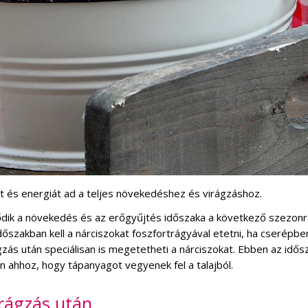
t és energiát ad a teljes növekedéshez és virágzáshoz.
dik a növekedés és az erőgyűjtés időszaka a következő szezonra
dőszakban kell a nárciszokat foszfortrágyával etetni, ha cserépbe
ágzás után speciálisan is megetetheti a nárciszokat. Ebben az idő
 ahhoz, hogy tápanyagot vegyenek fel a talajból.
rágzás után