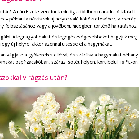
tán? A nárciszok szeretnek mindig a földben maradni. A kifakult
s – például a nárciszok új helyre való költöztetéséhez, a cserép
y felosztásához vagy a jövőbeni, hidegben történő hajtatáshoz.
vizsgálni. A legnagyobbakat és legegészségesebbeket hagyjuk meg
 egy új helyre, akkor azonnal ültesse el a hagymákat.
san vágja le a gyökereket ollóval, és szárítsa a hagymákat néhány
gymákat papírzacskóban, száraz, sötét helyen, körülbelül 18 °C-on.
szokkal virágzás után?