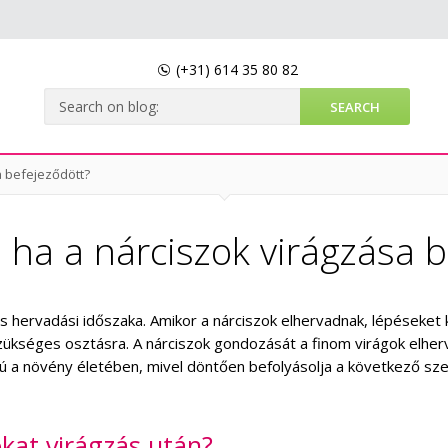
(+31)
614 35 80 82
a befejeződött?
 ha a nárciszok virágzása 
 hervadási időszaka. Amikor a nárciszok elhervadnak, lépéseket k
ükséges osztásra. A nárciszok gondozását a finom virágok elhe
ságú a növény életében, mivel döntően befolyásolja a következő sz
okat virágzás után?