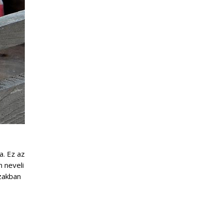
. Ez az
n neveli
szakban