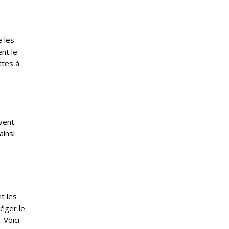
e les
nt le
ttes à
vent.
ainsi
t les
éger le
 Voici