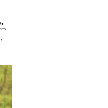
nte
ènes
es