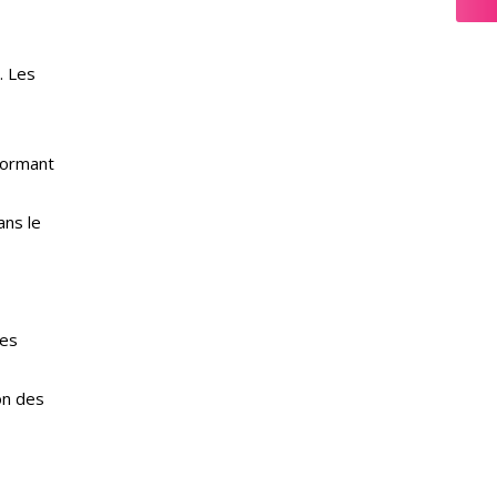
. Les
formant
ans le
les
on des