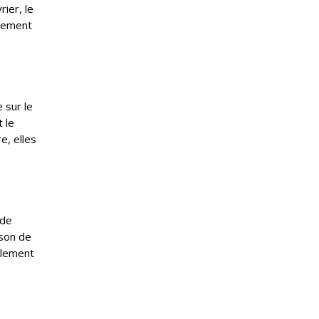
ier, le
alement
 sur le
 le
e, elles
 de
ison de
alement