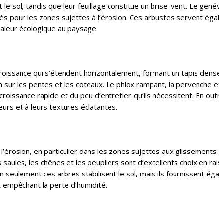
e sol, tandis que leur feuillage constitue un brise-vent. Le genévr
s pour les zones sujettes à l’érosion. Ces arbustes servent ég
e valeur écologique au paysage.
roissance qui s’étendent horizontalement, formant un tapis dense
on sur les pentes et les coteaux. Le phlox rampant, la pervenche et
roissance rapide et du peu d’entretien qu’ils nécessitent. En outr
urs et à leurs textures éclatantes.
 l’érosion, en particulier dans les zones sujettes aux glissements
 saules, les chênes et les peupliers sont d’excellents choix en ra
 seulement ces arbres stabilisent le sol, mais ils fournissent ég
t empêchant la perte d’humidité.