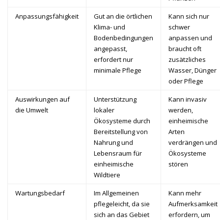
Anpassungsfähigkeit
Gut an die örtlichen
Kann sich nur
Klima- und
schwer
Bodenbedingungen
anpassen und
angepasst,
braucht oft
erfordert nur
zusätzliches
minimale Pflege
Wasser, Dünger
oder Pflege
Auswirkungen auf
Unterstützung
Kann invasiv
die Umwelt
lokaler
werden,
Ökosysteme durch
einheimische
Bereitstellung von
Arten
Nahrung und
verdrängen und
Lebensraum für
Ökosysteme
einheimische
stören
Wildtiere
Wartungsbedarf
Im Allgemeinen
Kann mehr
pflegeleicht, da sie
Aufmerksamkeit
sich an das Gebiet
erfordern, um