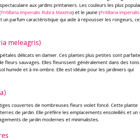
ectaculaire aux jardins printaniers. Les couleurs les plus popula
(
Fritillaria imperialis Rubra Maxima
) et le jaune (
Fritillaria imperialis
t un parfum caractéristique qui aide à repousser les rongeurs, ce 
aria meleagris)
s pétales délicats en damier. Ces plantes plus petites sont parfait
 de fleurs sauvages. Elles fleurissent généralement dans des tons
ol humide et à mi-ombre. Elle est idéale pour les jardiniers qui
ca)
s tiges couvertes de nombreuses fleurs violet foncé. Cette plante
erres de jardin. Elle préfère les emplacements ensoleillés et un 
agements de jardin modernes et minimalistes.
res