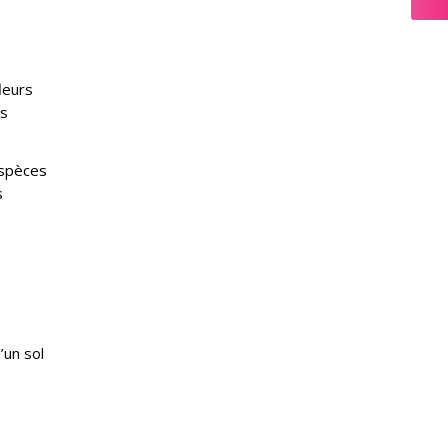
leurs
es
espèces
s
’un sol