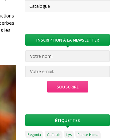
Catalogue
uctions
uperbes
es les
INSCRIPTION À LA NEWSLETTER
ÉTIQUETTES
Bégonia
Glaïeuls
Lys
Plante Hosta