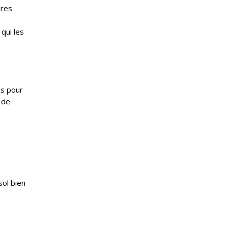
ires
qui les
es pour
 de
sol bien