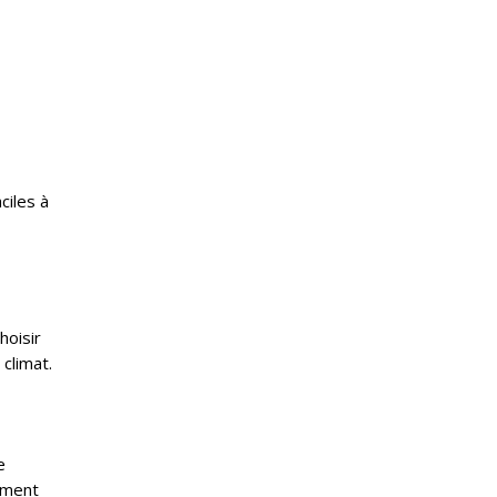
ciles à
hoisir
climat.
e
ement