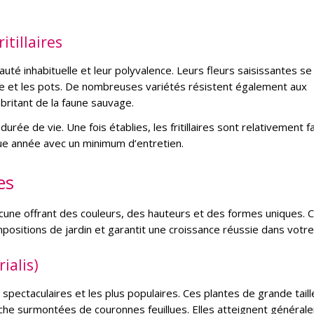
itillaires
beauté inhabituelle et leur polyvalence. Leurs fleurs saisissantes se
ille et les pots. De nombreuses variétés résistent également aux
abritant de la faune sauvage.
urée de vie. Une fois établies, les fritillaires sont relativement fa
que année avec un minimum d’entretien.
es
hacune offrant des couleurs, des hauteurs et des formes uniques. C
sitions de jardin et garantit une croissance réussie dans votre 
rialis)
us spectaculaires et les plus populaires. Ces plantes de grande taill
che surmontées de couronnes feuillues. Elles atteignent général