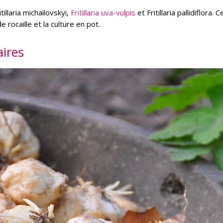
illaria michailovskyi,
Fritillaria uva-vulpis
et Fritillaria pallidiflora. C
 rocaille et la culture en pot.
aires