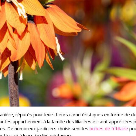
intanière, réputés pour leurs fleurs caractéristiques en forme de cl
antes appartiennent à la famille des liliacées et sont appréciées 
ces. De nombreux jardiniers choisissent les
bulbes de fritillaire
pou
té rare à leurs jardins printaniers.