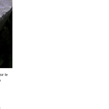
ir le
n
e