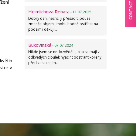
ížení
CONTACT
Heimlichova Renata
- 11.07.2025
Dobrý den, nechci ji přesadit, pouze
zmenšit objem , mohu hodně ostříhat na
podzim? děkuji…
Bukovinská
- 07.07.2024
Nikde jsem se nedozvěděla, zda se mají z
odkvetlých cibulek hyacint odstrant kořeny
květin
před zasazením…
stor v