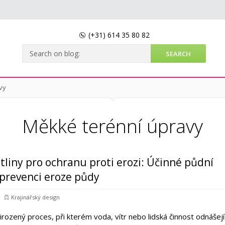
(+31)
614 35 80 82
vy
Měkké terénní úpravy
stliny pro ochranu proti erozi: Účinné půdní
 prevenci eroze půdy
Krajinářský design
rozený proces, při kterém voda, vítr nebo lidská činnost odnášejí