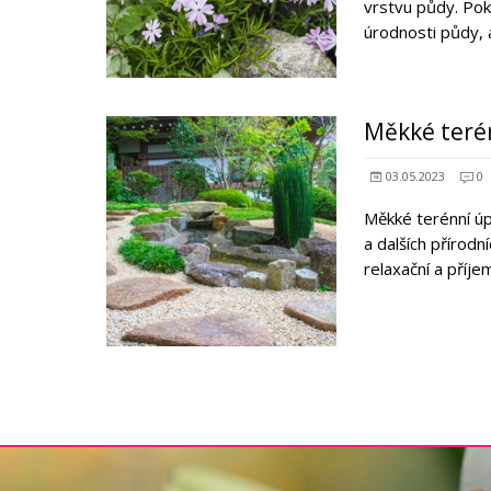
vrstvu půdy. Pok
úrodnosti půdy, 
Měkké terén
03.05.2023
0
Měkké terénní úp
a dalších přírod
relaxační a příj