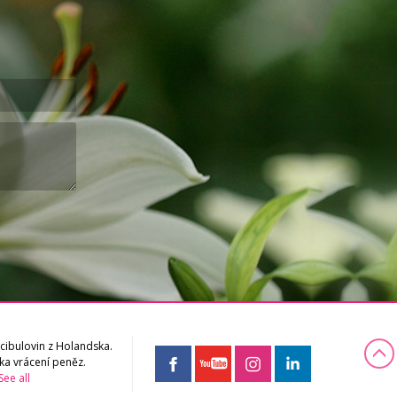
cibulovin z Holandska.
ka vrácení peněz.
See all