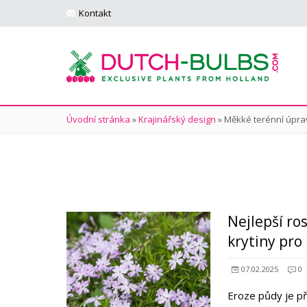
Kontakt
Úvodní stránka
»
Krajinářský design
»
Měkké terénní úpra
Nejlepší ro
krytiny pro
07.02.2025
0
Eroze půdy je při