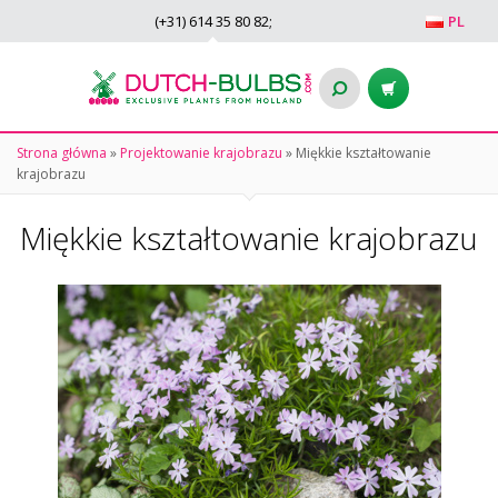
(+31)
614 35 80 82
;
PL
Strona główna
»
Projektowanie krajobrazu
»
Miękkie kształtowanie
krajobrazu
Miękkie kształtowanie krajobrazu