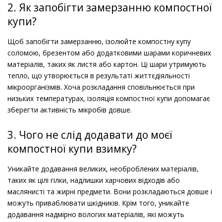
2. Як запобігти замерзанню компостної
купи?
Щоб запобігти замерзанню, ізолюйте компостну купу
соломою, брезентом або додатковими шарами коричневих
матеріалів, таких як листя або картон. Ці шари утримують
тепло, що утворюється в результаті життєдіяльності
мікроорганізмів. Хоча розкладання сповільнюється при
низьких температурах, ізоляція компостної купи допомагає
зберегти активність мікробів довше.
3. Чого не слід додавати до моєї
компостної купи взимку?
Уникайте додавання великих, необроблених матеріалів,
таких як цілі гілки, надлишки харчових відходів або
маслянисті та жирні предмети. Вони розкладаються довше і
можуть приваблювати шкідників. Крім того, уникайте
додавання надмірно вологих матеріалів, які можуть