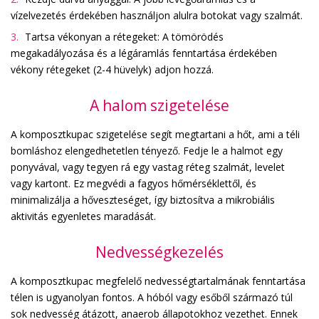
vízelvezetés érdekében használjon alulra botokat vagy szalmát.
Tartsa vékonyan a rétegeket: A tömörödés
megakadályozása és a légáramlás fenntartása érdekében
vékony rétegeket (2-4 hüvelyk) adjon hozzá.
A halom szigetelése
A komposztkupac szigetelése segít megtartani a hőt, ami a téli
bomláshoz elengedhetetlen tényező. Fedje le a halmot egy
ponyvával, vagy tegyen rá egy vastag réteg szalmát, levelet
vagy kartont. Ez megvédi a fagyos hőmérséklettől, és
minimalizálja a hőveszteséget, így biztosítva a mikrobiális
aktivitás egyenletes maradását.
Nedvességkezelés
A komposztkupac megfelelő nedvességtartalmának fenntartása
télen is ugyanolyan fontos. A hóból vagy esőből származó túl
sok nedvesség átázott, anaerob állapotokhoz vezethet. Ennek