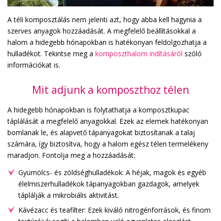
A téli komposztálás nem jelenti azt, hogy abba kell hagynia a
szerves anyagok hozzáadását. A megfelelő beállításokkal a
halom a hidegebb hónapokban is hatékonyan feldolgozhatja a
hulladékot. Tekintse meg a
komposzthalom indításáról
szóló
információkat is.
Mit adjunk a komposzthoz télen
A hidegebb hónapokban is folytathatja a komposztkupac
táplálását a megfelelő anyagokkal. Ezek az elemek hatékonyan
bomlanak le, és alapvető tápanyagokat biztosítanak a talaj
számára, így biztosítva, hogy a halom egész télen termelékeny
maradjon. Fontolja meg a hozzáadását:
Gyümölcs- és zöldséghulladékok: A héjak, magok és egyéb
élelmiszerhulladékok tápanyagokban gazdagok, amelyek
táplálják a mikrobiális aktivitást.
Kávézacc és teafilter: Ezek kiváló nitrogénforrások, és finom