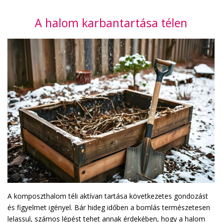
A halom karbantartása télen
A komposzthalom téli aktívan tartása következetes gondozást
és figyelmet igényel. Bár hideg időben a bomlás természetesen
lelassul, számos lépést tehet annak érdekében, hogy a halom