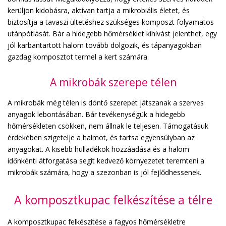
kerüljön kidobásra, aktívan tartja a mikrobiális életet, és
biztosítja a tavaszi ültetéshez szükséges komposzt folyamatos
utánpótlását. Bár a hidegebb hőmérséklet kihívást jelenthet, egy
jól karbantartott halom tovább dolgozik, és tápanyagokban
gazdag komposztot termel a kert számára.
A mikrobák szerepe télen
A mikrobák még télen is döntő szerepet játszanak a szerves
anyagok lebontásában. Bár tevékenységük a hidegebb
hőmérsékleten csökken, nem állnak le teljesen. Támogatásuk
érdekében szigetelje a halmot, és tartsa egyensúlyban az
anyagokat. A kisebb hulladékok hozzáadása és a halom
időnkénti átforgatása segít kedvező környezetet teremteni a
mikrobák számára, hogy a szezonban is jól fejlődhessenek.
A komposztkupac felkészítése a télre
A komposztkupac felkészítése a fagyos hőmérsékletre