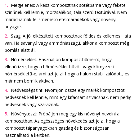
Megjelenés: A kész komposztnak sötétbarna vagy fekete
színűnek kell lennie, morzsalékos, talajszerű textúrával. Nem
maradhatnak felismerhető ételmaradékok vagy növényi
anyagok.
Szag: A jól elkészített komposztnak földes és kellemes illata
van. Ha savanyú vagy ammóniaszagú, akkor a komposzt még
bomlás alatt áll.
Hőmérséklet: Használjon komposzthőmérőt, hogy
ellenőrizze, hogy a hőmérséklet hűvös vagy környezeti
hőmérsékletű-e, ami azt jelzi, hogy a halom stabilizálódott, és
már nem bomlik aktívan.
Nedvességszint: Nyomjon össze egy marék komposztot;
nedvesnek kell lennie, mint egy kifacsart szivacsnak, nem pedig
nedvesnek vagy száraznak.
Növényteszt: Próbáljon meg egy kis növényt nevelni a
komposztban. Az egészséges növekedés azt jelzi, hogy a
komposzt tápanyagokban gazdag és biztonságosan
használható a kertben.