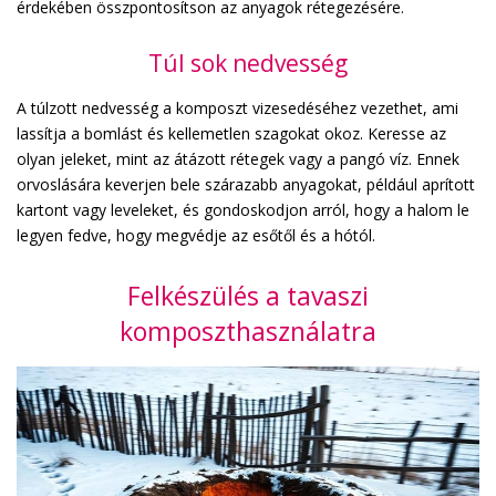
érdekében összpontosítson az anyagok rétegezésére.
Túl sok nedvesség
A túlzott nedvesség a komposzt vizesedéséhez vezethet, ami
lassítja a bomlást és kellemetlen szagokat okoz. Keresse az
olyan jeleket, mint az átázott rétegek vagy a pangó víz. Ennek
orvoslására keverjen bele szárazabb anyagokat, például aprított
kartont vagy leveleket, és gondoskodjon arról, hogy a halom le
legyen fedve, hogy megvédje az esőtől és a hótól.
Felkészülés a tavaszi
komposzthasználatra