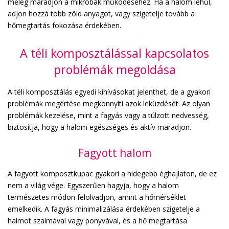
meleg maradjon a mikrobák működéséhez. Ha a halom lehűl,
adjon hozzá több zöld anyagot, vagy szigetelje tovább a
hőmegtartás fokozása érdekében.
A téli komposztálással kapcsolatos
problémák megoldása
A téli komposztálás egyedi kihívásokat jelenthet, de a gyakori
problémák megértése megkönnyíti azok leküzdését. Az olyan
problémák kezelése, mint a fagyás vagy a túlzott nedvesség,
biztosítja, hogy a halom egészséges és aktív maradjon.
Fagyott halom
A fagyott komposztkupac gyakori a hidegebb éghajlaton, de ez
nem a világ vége. Egyszerűen hagyja, hogy a halom
természetes módon felolvadjon, amint a hőmérséklet
emelkedik. A fagyás minimalizálása érdekében szigetelje a
halmot szalmával vagy ponyvával, és a hő megtartása