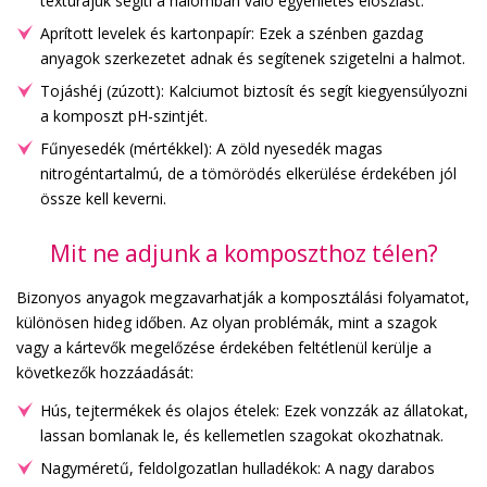
textúrájuk segíti a halomban való egyenletes eloszlást.
Aprított levelek és kartonpapír: Ezek a szénben gazdag
anyagok szerkezetet adnak és segítenek szigetelni a halmot.
Tojáshéj (zúzott): Kalciumot biztosít és segít kiegyensúlyozni
a komposzt pH-szintjét.
Fűnyesedék (mértékkel): A zöld nyesedék magas
nitrogéntartalmú, de a tömörödés elkerülése érdekében jól
össze kell keverni.
Mit ne adjunk a komposzthoz télen?
Bizonyos anyagok megzavarhatják a komposztálási folyamatot,
különösen hideg időben. Az olyan problémák, mint a szagok
vagy a kártevők megelőzése érdekében feltétlenül kerülje a
következők hozzáadását:
Hús, tejtermékek és olajos ételek: Ezek vonzzák az állatokat,
lassan bomlanak le, és kellemetlen szagokat okozhatnak.
Nagyméretű, feldolgozatlan hulladékok: A nagy darabos