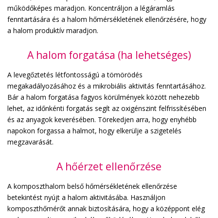
működőképes maradjon. Koncentráljon a légáramlás
fenntartására és a halom hőmérsékletének ellenőrzésére, hogy
a halom produktív maradjon.
A halom forgatása (ha lehetséges)
A levegőztetés létfontosságú a tömörödés
megakadályozásához és a mikrobiális aktivitás fenntartásához.
Bár a halom forgatása fagyos körülmények között nehezebb
lehet, az időnkénti forgatás segít az oxigénszint felfrissítésében
és az anyagok keverésében. Törekedjen arra, hogy enyhébb
napokon forgassa a halmot, hogy elkerülje a szigetelés
megzavarását.
A hőérzet ellenőrzése
A komposzthalom belső hőmérsékletének ellenőrzése
betekintést nyújt a halom aktivitásába. Használjon
komposzthőmérőt annak biztosítására, hogy a középpont elég