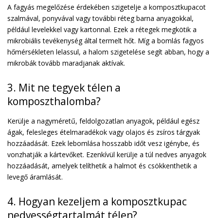
A fagyás megelőzése érdekében szigetelje a komposztkupacot
szalmával, ponyvával vagy további réteg barna anyagokkal,
például levelekkel vagy kartonnal. Ezek a rétegek megkötik a
mikrobiális tevékenység által termelt hőt. Míg a bomlás fagyos
hőmérsékleten lelassul, a halom szigetelése segít abban, hogy a
mikrobák tovább maradjanak aktívak.
3. Mit ne tegyek télen a
komposzthalomba?
Kerülje a nagyméretű, feldolgozatlan anyagok, például egész
ágak, felesleges ételmaradékok vagy olajos és zsíros tárgyak
hozzáadását. Ezek lebomlása hosszabb időt vesz igénybe, és
vonzhatják a kártevőket. Ezenkívül kerülje a túl nedves anyagok
hozzáadását, amelyek telíthetik a halmot és csökkenthetik a
levegő áramlását.
4. Hogyan kezeljem a komposztkupac
nedvességtartalmát télen?