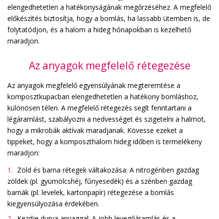
elengedhetetlen a hatékonyságának megőrzéséhez. A megfelelő
előkészítés biztosítja, hogy a bomlás, ha lassabb ütemben is, de
folytatódjon, és a halom a hideg hónapokban is kezelhető
maradjon.
Az anyagok megfelelő rétegezése
Az anyagok megfelelő egyensúlyának megteremtése a
komposztkupacban elengedhetetlen a hatékony bomláshoz,
különösen télen. A megfelelő rétegezés segít fenntartani a
légáramlást, szabályozni a nedvességet és szigetelni a halmot,
hogy a mikrobák aktívak maradjanak. Kövesse ezeket a
tippeket, hogy a komposzthalom hideg időben is termelékeny
maradjon:
Zöld és barna rétegek váltakozása: A nitrogénben gazdag
zöldek (pl. gyümölcshéj, fűnyesedék) és a szénben gazdag
barnák (pl. levelek, kartonpapír) rétegezése a bomlás
kiegyensúlyozása érdekében.
Kezdje durva anyaggal: A jobb levegőáramlás és a