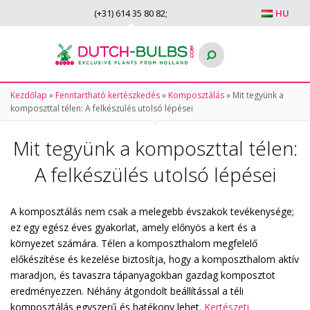
(+31)
614 35 80 82
;
HU
Kezdőlap
»
Fenntartható kertészkedés
»
Komposztálás
»
Mit tegyünk a
komposzttal télen: A felkészülés utolsó lépései
Mit tegyünk a komposzttal télen:
A felkészülés utolsó lépései
A komposztálás nem csak a melegebb évszakok tevékenysége;
ez egy egész éves gyakorlat, amely előnyös a kert és a
környezet számára. Télen a komposzthalom megfelelő
előkészítése és kezelése biztosítja, hogy a komposzthalom aktív
maradjon, és tavaszra tápanyagokban gazdag komposztot
eredményezzen. Néhány átgondolt beállítással a téli
komposztálás egyszerű és hatékony lehet.
Kertészeti