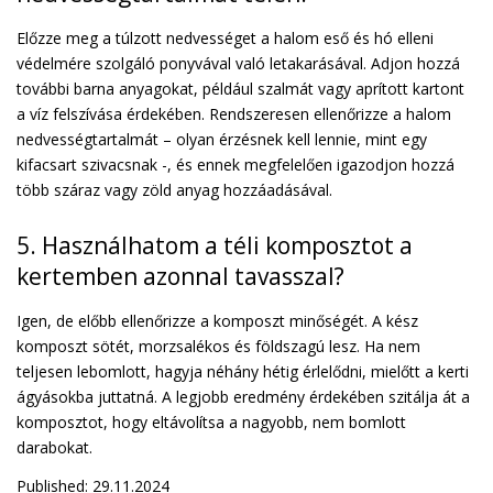
Előzze meg a túlzott nedvességet a halom eső és hó elleni
védelmére szolgáló ponyvával való letakarásával. Adjon hozzá
további barna anyagokat, például szalmát vagy aprított kartont
a víz felszívása érdekében. Rendszeresen ellenőrizze a halom
nedvességtartalmát – olyan érzésnek kell lennie, mint egy
kifacsart szivacsnak -, és ennek megfelelően igazodjon hozzá
több száraz vagy zöld anyag hozzáadásával.
5. Használhatom a téli komposztot a
kertemben azonnal tavasszal?
Igen, de előbb ellenőrizze a komposzt minőségét. A kész
komposzt sötét, morzsalékos és földszagú lesz. Ha nem
teljesen lebomlott, hagyja néhány hétig érlelődni, mielőtt a kerti
ágyásokba juttatná. A legjobb eredmény érdekében szitálja át a
komposztot, hogy eltávolítsa a nagyobb, nem bomlott
darabokat.
Published: 29.11.2024