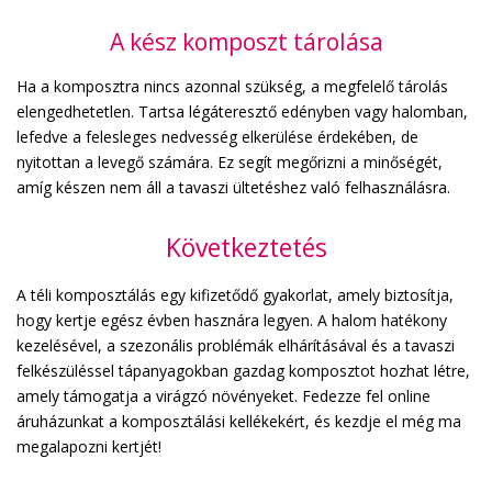
A kész komposzt tárolása
Ha a komposztra nincs azonnal szükség, a megfelelő tárolás
elengedhetetlen. Tartsa légáteresztő edényben vagy halomban,
lefedve a felesleges nedvesség elkerülése érdekében, de
nyitottan a levegő számára. Ez segít megőrizni a minőségét,
amíg készen nem áll a tavaszi ültetéshez való felhasználásra.
Következtetés
A téli komposztálás egy kifizetődő gyakorlat, amely biztosítja,
hogy kertje egész évben hasznára legyen. A halom hatékony
kezelésével, a szezonális problémák elhárításával és a tavaszi
felkészüléssel tápanyagokban gazdag komposztot hozhat létre,
amely támogatja a virágzó növényeket. Fedezze fel online
áruházunkat a komposztálási kellékekért, és kezdje el még ma
megalapozni kertjét!