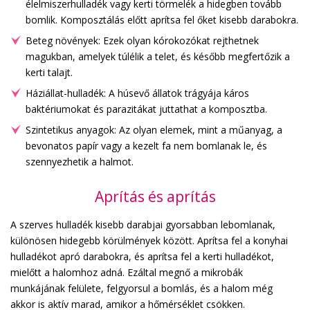
élelmiszerhulladék vagy kerti törmelék a hidegben tovább
bomlik. Komposztálás előtt aprítsa fel őket kisebb darabokra.
Beteg növények: Ezek olyan kórokozókat rejthetnek
magukban, amelyek túlélik a telet, és később megfertőzik a
kerti talajt.
Háziállat-hulladék: A húsevő állatok trágyája káros
baktériumokat és parazitákat juttathat a komposztba.
Szintetikus anyagok: Az olyan elemek, mint a műanyag, a
bevonatos papír vagy a kezelt fa nem bomlanak le, és
szennyezhetik a halmot.
Aprítás és aprítás
A szerves hulladék kisebb darabjai gyorsabban lebomlanak,
különösen hidegebb körülmények között. Aprítsa fel a konyhai
hulladékot apró darabokra, és aprítsa fel a kerti hulladékot,
mielőtt a halomhoz adná. Ezáltal megnő a mikrobák
munkájának felülete, felgyorsul a bomlás, és a halom még
akkor is aktív marad, amikor a hőmérséklet csökken.