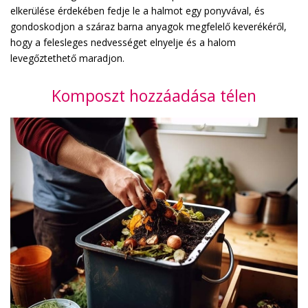
elkerülése érdekében fedje le a halmot egy ponyvával, és
gondoskodjon a száraz barna anyagok megfelelő keverékéről,
hogy a felesleges nedvességet elnyelje és a halom
levegőztethető maradjon.
Komposzt hozzáadása télen