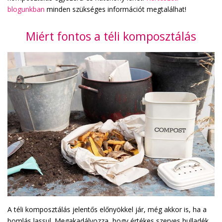
blogunkban
minden szükséges információt megtalálhat!
Miért fontos a téli komposztálás
A téli komposztálás jelentős előnyökkel jár, még akkor is, ha a
bomlás lassul. Megakadályozza, hogy értékes szerves hulladék