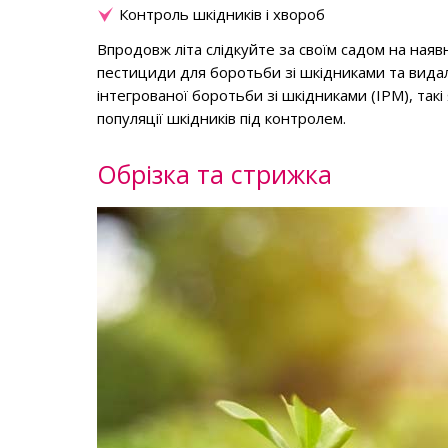
Контроль шкідників і хвороб
Впродовж літа слідкуйте за своїм садом на наяв
пестициди для боротьби зі шкідниками та видал
інтегрованої боротьби зі шкідниками (IPM), та
популяції шкідників під контролем.
Обрізка та стрижка