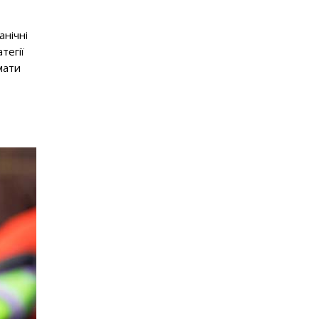
анічні
тегії
мати