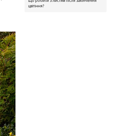
Що робити з листям після закінчення
цвітіння?