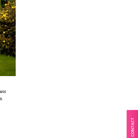
них
а.
CONTACT