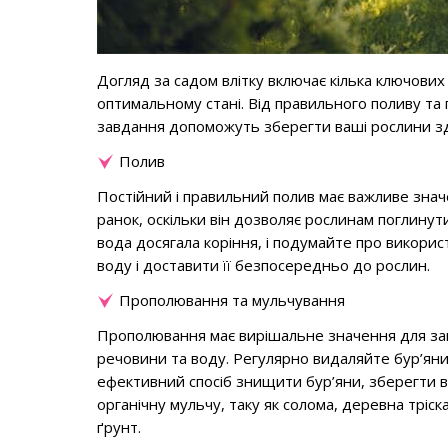
Догляд за садом влітку включає кілька ключових
оптимальному стані. Від правильного поливу та
завдання допоможуть зберегти ваші рослини здо
Полив
Постійний і правильний полив має важливе значен
ранок, оскільки він дозволяє рослинам поглинут
вода досягала коріння, і подумайте про викор
воду і доставити її безпосередньо до рослин.
Прополювання та мульчування
Прополювання має вирішальне значення для зап
речовини та воду. Регулярно видаляйте бур’яни
ефективний спосіб знищити бур’яни, зберегти в
органічну мульчу, таку як солома, деревна тріс
ґрунт.