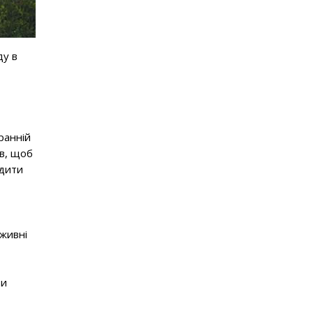
ду в
ранній
ив, щоб
адити
живні
ти