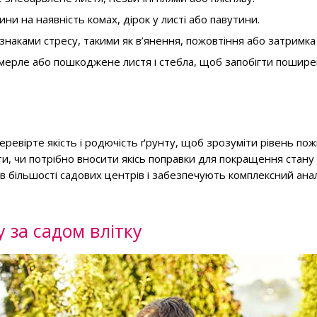
ни на наявність комах, дірок у листі або павутини.
ознаками стресу, такими як в’янення, пожовтіння або затримка
дмерле або пошкоджене листя і стебла, щоб запобігти пошир
еревірте якість і родючість ґрунту, щоб зрозуміти рівень по
и, чи потрібно вносити якісь поправки для покращення стану
в більшості садових центрів і забезпечують комплексний анал
 за садом влітку