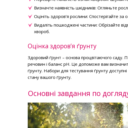
Визначте наявність шкідників: Огляньте росли
Оцініть здоров’я рослини: Спостерігайте за 
Видаліть пошкоджені частини: Обрізайте ві
хвороб.
Оцінка здоров’я ґрунту
Здоровий ґрунт – основа процвітаючого саду. П
речовин і баланс рН. Це допоможе вам визначит
ґрунту. Набори для тестування ґрунту доступні 
стану вашого ґрунту.
Основні завдання по догляду