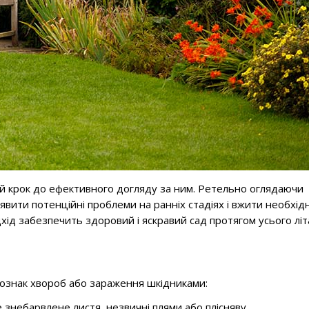
ий крок до ефективного догляду за ним. Ретельно оглядаючи
явити потенційні проблеми на ранніх стадіях і вжити необхід
дхід забезпечить здоровий і яскравий сад протягом усього літ
 ознак хвороб або зараження шкідниками:
 знебарвлене листя, незвичні плями або плісняву.