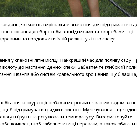
 завдань, які мають вирішальне значення для підтримання са
 прополювання до боротьби зі шкідниками та хворобами – ці
ровими та продовжити їхній розквіт у літню спеку:
ня у спекотні літні місяці. Найкращий час для поливу саду – 
и вологу до настання денної спеки. Забезпечте глибокий пол
истання шлангів або систем крапельного зрошення, щоб заощ
обігання конкуренції небажаних рослин з вашим садом за по
, щоб підтримувати грядки в чистоті. Мульчування – ще один
ологу в ґрунті та регулювати температуру. Використовуйте
ка або компост, щоб забезпечити ці переваги, а також збагати