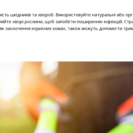
ність шкідників та хвороб. Використовуйте натуральні або орг
яйте хворі рослини, щоб запобігти поширенню інфекцій. Стра
кі як заохочення корисних комах, також можуть допомогти три