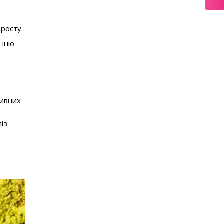
 росту.
енню
живних
із