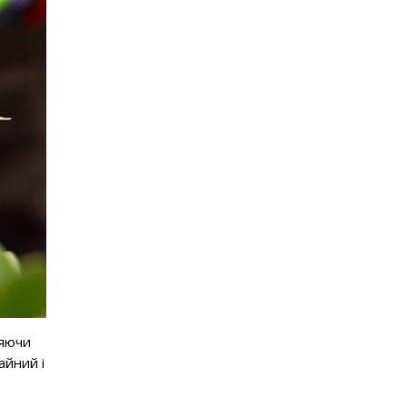
ляючи
айний і