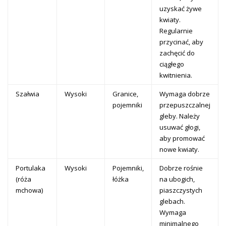
uzyskać żywe
kwiaty.
Regularnie
przycinać, aby
zachęcić do
ciągłego
kwitnienia.
Szałwia
Wysoki
Granice,
Wymaga dobrze
pojemniki
przepuszczalnej
gleby. Należy
usuwać głogi,
aby promować
nowe kwiaty.
Portulaka
Wysoki
Pojemniki,
Dobrze rośnie
(róża
łóżka
na ubogich,
mchowa)
piaszczystych
glebach.
Wymaga
minimalnego