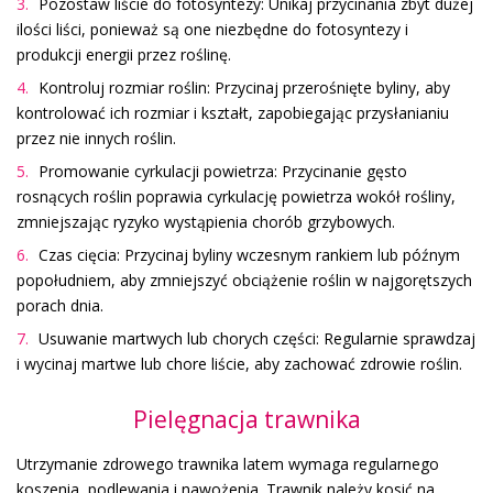
Pozostaw liście do fotosyntezy: Unikaj przycinania zbyt dużej
ilości liści, ponieważ są one niezbędne do fotosyntezy i
produkcji energii przez roślinę.
Kontroluj rozmiar roślin: Przycinaj przerośnięte byliny, aby
kontrolować ich rozmiar i kształt, zapobiegając przysłanianiu
przez nie innych roślin.
Promowanie cyrkulacji powietrza: Przycinanie gęsto
rosnących roślin poprawia cyrkulację powietrza wokół rośliny,
zmniejszając ryzyko wystąpienia chorób grzybowych.
Czas cięcia: Przycinaj byliny wczesnym rankiem lub późnym
popołudniem, aby zmniejszyć obciążenie roślin w najgorętszych
porach dnia.
Usuwanie martwych lub chorych części: Regularnie sprawdzaj
i wycinaj martwe lub chore liście, aby zachować zdrowie roślin.
Pielęgnacja trawnika
Utrzymanie zdrowego trawnika latem wymaga regularnego
koszenia, podlewania i nawożenia. Trawnik należy kosić na