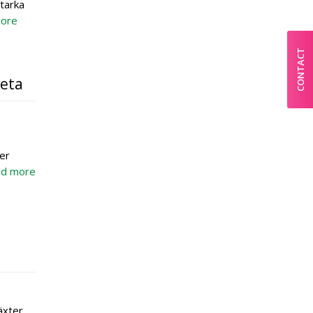
starka
ore
CONTACT
veta
ler
d more
äxter