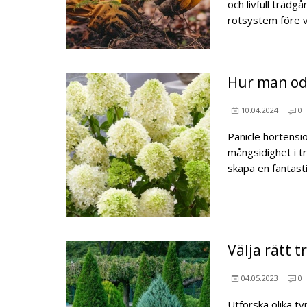
och livfull träd
rotsystem före vi
Hur man odl
10.04.2024
0
Panicle hortensio
mångsidighet i tr
skapa en fantast
Välja rätt 
04.05.2023
0
Utforska olika t