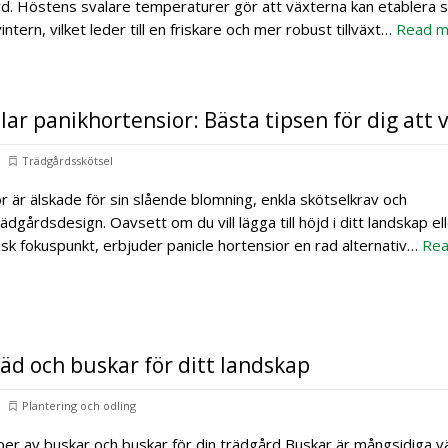
gård. Höstens svalare temperaturer gör att växterna kan etablera 
ntern, vilket leder till en friskare och mer robust tillväxt…
Read m
ar panikhortensior: Bästa tipsen för dig att 
Trädgårdsskötsel
r är älskade för sin slående blomning, enkla skötselkrav och
ädgårdsdesign. Oavsett om du vill lägga till höjd i ditt landskap el
isk fokuspunkt, erbjuder panicle hortensior en rad alternativ…
Rea
träd och buskar för ditt landskap
Plantering och odling
yper av buskar och buskar för din trädgård Buskar är mångsidiga v