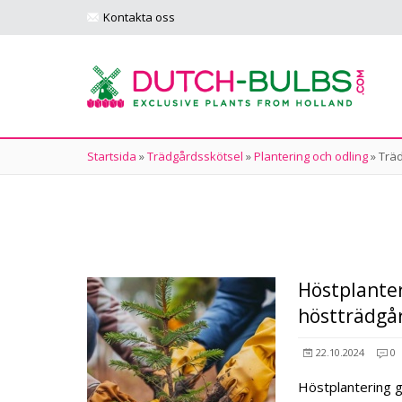
Kontakta oss
Startsida
»
Trädgårdsskötsel
»
Plantering och odling
»
Trä
Höstplanter
höstträdgå
22.10.2024
0
Höstplantering g