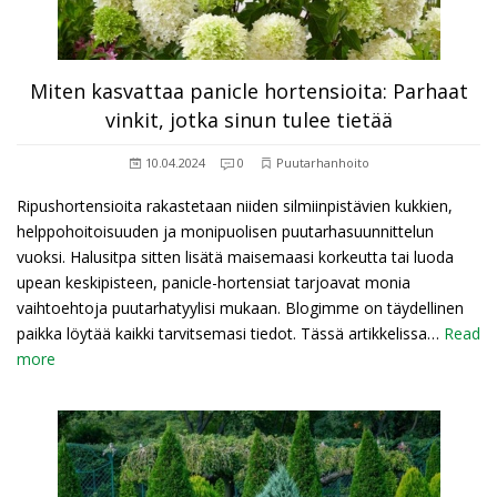
Miten kasvattaa panicle hortensioita: Parhaat
vinkit, jotka sinun tulee tietää
10.04.2024
0
Puutarhanhoito
Ripushortensioita rakastetaan niiden silmiinpistävien kukkien,
helppohoitoisuuden ja monipuolisen puutarhasuunnittelun
vuoksi. Halusitpa sitten lisätä maisemaasi korkeutta tai luoda
upean keskipisteen, panicle-hortensiat tarjoavat monia
vaihtoehtoja puutarhatyylisi mukaan. Blogimme on täydellinen
paikka löytää kaikki tarvitsemasi tiedot. Tässä artikkelissa…
Read
more