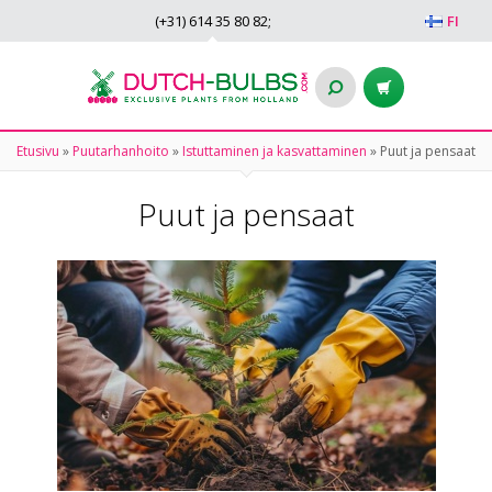
(+31)
614 35 80 82
;
FI
Etusivu
»
Puutarhanhoito
»
Istuttaminen ja kasvattaminen
»
Puut ja pensaat
Puut ja pensaat