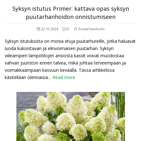
Syksyn istutus Primer: kattava opas syksyn
puutarhanhoidon onnistumiseen
22.10.2024
0
Puutarhanhoito
Syksyn istutuksista on monia etuja puutarhureille, jotka haluavat
luoda kukoistavan ja elinvoimaisen puutarhan. Syksyn
viileämpien lämpötilojen ansiosta kasvit voivat muodostaa
vahvan juuriston ennen talvea, mikä johtaa terveempään ja
voimakkaampaan kasvuun keväällä. Tässä artikkelissa
käsitellään olennaisia…
Read more