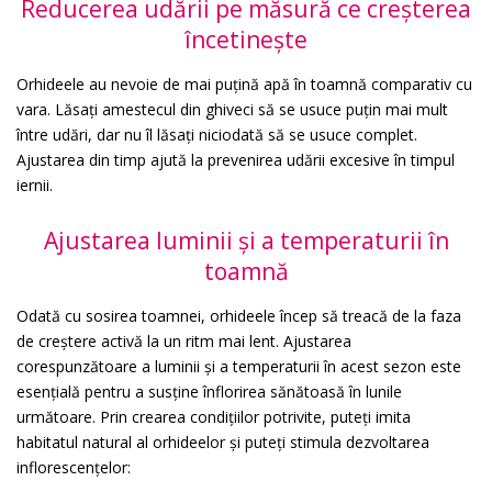
Reducerea udării pe măsură ce creșterea
încetinește
Orhideele au nevoie de mai puțină apă în toamnă comparativ cu
vara. Lăsați amestecul din ghiveci să se usuce puțin mai mult
între udări, dar nu îl lăsați niciodată să se usuce complet.
Ajustarea din timp ajută la prevenirea udării excesive în timpul
iernii.
Ajustarea luminii și a temperaturii în
toamnă
Odată cu sosirea toamnei, orhideele încep să treacă de la faza
de creștere activă la un ritm mai lent. Ajustarea
corespunzătoare a luminii și a temperaturii în acest sezon este
esențială pentru a susține înflorirea sănătoasă în lunile
următoare. Prin crearea condițiilor potrivite, puteți imita
habitatul natural al orhideelor și puteți stimula dezvoltarea
inflorescențelor: