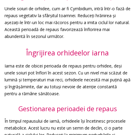
Unele soiuri de orhidee, cum ar fi Cymbidium, intră într-o fază de
repaus vegetativ la sfârșitul toamnei. Reduceți hrănirea și
așezați-le într-un loc mai răcoros pentru a imita ciclul lor natural.
Această perioadă de repaus favorizează înflorirea mai
abundentă în sezonul următor.
Îngrijirea orhideelor iarna
Iarna este de obicei perioada de repaus pentru orhidee, deși
unele soiuri pot înflori în acest sezon. Cu un nivel mai scăzut de
lumină și temperaturi mai reci, orhideele necesită mai puțină apă
și îngrășăminte, dar au totuși nevoie de atenție constantă
pentru a rămâne sănătoase.
Gestionarea perioadei de repaus
În timpul repausului de iarnă, orhideele își încetinesc procesele
metabolice. Acest lucru nu este un semn de declin, ci o parte
naturală a ciclului lor. Reduceți la minimum perturbările și