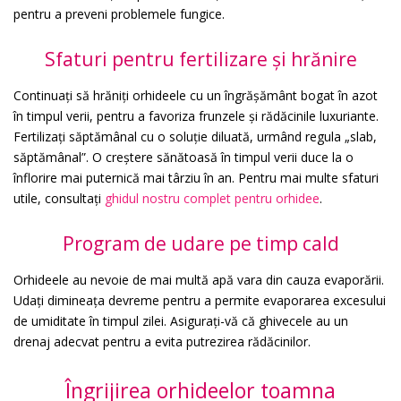
pentru a preveni problemele fungice.
Sfaturi pentru fertilizare și hrănire
Continuați să hrăniți orhideele cu un îngrășământ bogat în azot
în timpul verii, pentru a favoriza frunzele și rădăcinile luxuriante.
Fertilizați săptămânal cu o soluție diluată, urmând regula „slab,
săptămânal”. O creștere sănătoasă în timpul verii duce la o
înflorire mai puternică mai târziu în an. Pentru mai multe sfaturi
utile, consultați
ghidul nostru complet pentru orhidee
.
Program de udare pe timp cald
Orhideele au nevoie de mai multă apă vara din cauza evaporării.
Udați dimineața devreme pentru a permite evaporarea excesului
de umiditate în timpul zilei. Asigurați-vă că ghivecele au un
drenaj adecvat pentru a evita putrezirea rădăcinilor.
Îngrijirea orhideelor toamna