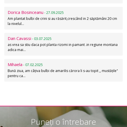
Dorica Bosinceanu
- 27.09.2025
Am plantat bulbi de crini si au răsărit,crescând in 2 săptămâni 20 cm
la nivelul…
Dan Cavassi
- 03.07.2025
as vrea sa stiu daca pot planta rizomi in pamant .in regiune montana
adica mai…
Mihaela
- 07.02.2025
Bună ziua, am câțiva bulbi de amarilis cărora li s-au topit ,, mustățile"
pentru ca…
Puneți o întrebare