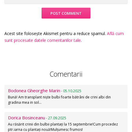
Acest site folosește Akismet pentru a reduce spamul.
Află cum
sunt procesate datele comentariilor tale
.
Comentarii
Bodonea Gheorghe Marin
- 05.10.2025
Bună! Am transplant niște bulbi foarte bătrâni de crini albi din
gradina mea in sol…
Dorica Bosinceanu
- 27.09.2025
Au răsărit crinii din bulbii plantați la 15 septembrie!Cum procedez
ptr.iarna cu plantați nouă!Mulțumesc frumos!