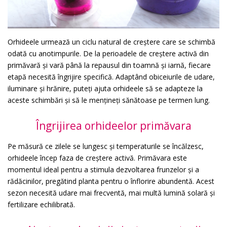
Orhideele urmează un ciclu natural de creștere care se schimbă
odată cu anotimpurile. De la perioadele de creștere activă din
primăvară și vară până la repausul din toamnă și iarnă, fiecare
etapă necesită îngrijire specifică. Adaptând obiceiurile de udare,
iluminare și hrănire, puteți ajuta orhideele să se adapteze la
aceste schimbări și să le mențineți sănătoase pe termen lung.
Îngrijirea orhideelor primăvara
Pe măsură ce zilele se lungesc și temperaturile se încălzesc,
orhideele încep faza de creștere activă. Primăvara este
momentul ideal pentru a stimula dezvoltarea frunzelor și a
rădăcinilor, pregătind planta pentru o înflorire abundentă. Acest
sezon necesită udare mai frecventă, mai multă lumină solară și
fertilizare echilibrată.