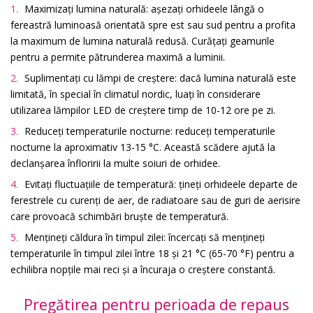
Maximizați lumina naturală: așezați orhideele lângă o
fereastră luminoasă orientată spre est sau sud pentru a profita
la maximum de lumina naturală redusă. Curățați geamurile
pentru a permite pătrunderea maximă a luminii.
Suplimentați cu lămpi de creștere: dacă lumina naturală este
limitată, în special în climatul nordic, luați în considerare
utilizarea lămpilor LED de creștere timp de 10-12 ore pe zi.
Reduceți temperaturile nocturne: reduceți temperaturile
nocturne la aproximativ 13-15 °C. Această scădere ajută la
declanșarea înfloririi la multe soiuri de orhidee.
Evitați fluctuațiile de temperatură: țineți orhideele departe de
ferestrele cu curenți de aer, de radiatoare sau de guri de aerisire
care provoacă schimbări bruște de temperatură.
Mențineți căldura în timpul zilei: încercați să mențineți
temperaturile în timpul zilei între 18 și 21 °C (65-70 °F) pentru a
echilibra nopțile mai reci și a încuraja o creștere constantă.
Pregătirea pentru perioada de repaus