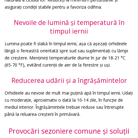
asigurați condiții stabile pentru a favoriza odihna.
Nevoile de lumină și temperatură în
timpul iernii
Lumina poate fi slabă în timpul iernii, așa că așezați orhideele
lângă o fereastră orientată spre sud sau suplimentați cu lămpi
de creștere. Mențineți temperaturile diurne în jur de 18-21 °C
(65-70 °F), evitând curenții de aer de la ferestre și uși.
Reducerea udării și a îngrășămintelor
Orhideele au nevoie de mult mai puțină apă în timpul iernii. Udați
cu moderație, aproximativ o dată la 10-14 zile, în funcție de
mediul interior. Îngrășămintele trebuie reduse sau întrerupte
până la reluarea creșterii în primăvară.
Provocări sezoniere comune și soluții