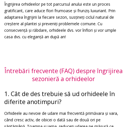
Îngrijirea orhideelor pe tot parcursul anului este un proces
gratificant, care aduce flori frumoase și frunziș luxuriant. Prin
adaptarea îngrijirii la fiecare sezon, susțineți ciclul natural de
creștere al plantei și preveniți problemele comune. Cu
consecvență și răbdare, orhideele dvs. vor înflori și vor umple
casa dvs. cu eleganță an după an!
Întrebări frecvente (FAQ) despre îngrijirea
sezonieră a orhideelor
1. Cât de des trebuie să ud orhideele în
diferite anotimpuri?
Orhideele au nevoie de udare mai frecventă primăvara și vara,
când cresc activ, de obicei o dată sau de două ori pe
săptămână. Toamna și iarna, reduceți udarea pe măsură ce