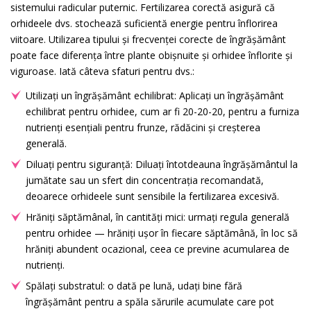
sistemului radicular puternic. Fertilizarea corectă asigură că
orhideele dvs. stochează suficientă energie pentru înflorirea
viitoare. Utilizarea tipului și frecvenței corecte de îngrășământ
poate face diferența între plante obișnuite și orhidee înflorite și
viguroase. Iată câteva sfaturi pentru dvs.:
Utilizați un îngrășământ echilibrat: Aplicați un îngrășământ
echilibrat pentru orhidee, cum ar fi 20-20-20, pentru a furniza
nutrienți esențiali pentru frunze, rădăcini și creșterea
generală.
Diluați pentru siguranță: Diluați întotdeauna îngrășământul la
jumătate sau un sfert din concentrația recomandată,
deoarece orhideele sunt sensibile la fertilizarea excesivă.
Hrăniți săptămânal, în cantități mici: urmați regula generală
pentru orhidee — hrăniți ușor în fiecare săptămână, în loc să
hrăniți abundent ocazional, ceea ce previne acumularea de
nutrienți.
Spălați substratul: o dată pe lună, udați bine fără
îngrășământ pentru a spăla sărurile acumulate care pot