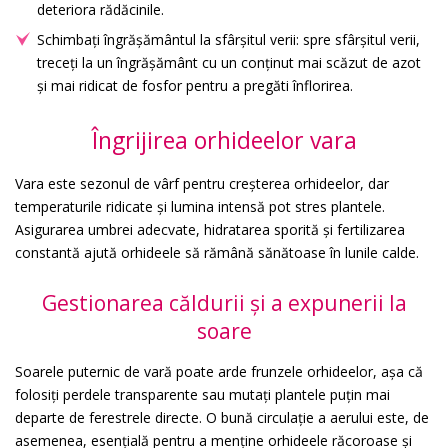
deteriora rădăcinile.
Schimbați îngrășământul la sfârșitul verii: spre sfârșitul verii,
treceți la un îngrășământ cu un conținut mai scăzut de azot
și mai ridicat de fosfor pentru a pregăti înflorirea.
Îngrijirea orhideelor vara
Vara este sezonul de vârf pentru creșterea orhideelor, dar
temperaturile ridicate și lumina intensă pot stres plantele.
Asigurarea umbrei adecvate, hidratarea sporită și fertilizarea
constantă ajută orhideele să rămână sănătoase în lunile calde.
Gestionarea căldurii și a expunerii la
soare
Soarele puternic de vară poate arde frunzele orhideelor, așa că
folosiți perdele transparente sau mutați plantele puțin mai
departe de ferestrele directe. O bună circulație a aerului este, de
asemenea, esențială pentru a menține orhideele răcoroase și