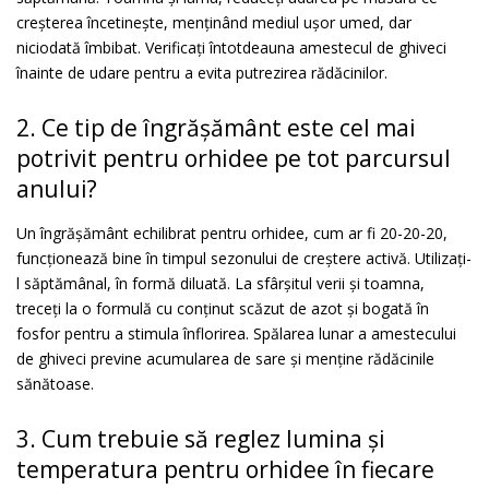
creșterea încetinește, menținând mediul ușor umed, dar
niciodată îmbibat. Verificați întotdeauna amestecul de ghiveci
înainte de udare pentru a evita putrezirea rădăcinilor.
2. Ce tip de îngrășământ este cel mai
potrivit pentru orhidee pe tot parcursul
anului?
Un îngrășământ echilibrat pentru orhidee, cum ar fi 20-20-20,
funcționează bine în timpul sezonului de creștere activă. Utilizați-
l săptămânal, în formă diluată. La sfârșitul verii și toamna,
treceți la o formulă cu conținut scăzut de azot și bogată în
fosfor pentru a stimula înflorirea. Spălarea lunar a amestecului
de ghiveci previne acumularea de sare și menține rădăcinile
sănătoase.
3. Cum trebuie să reglez lumina și
temperatura pentru orhidee în fiecare