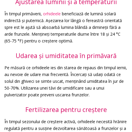
Ajustarea luminii și a temperaturii
În timpul primăverii,
orhideele
beneficiază de lumină solară
indirectă și puternică. Așezarea lor lângă o fereastră orientată
spre est le ajută să absoarbă lumina blândă a dimineții fără a
arde frunzele. Mențineți temperaturile diurne între 18 și 24 °C
(65-75 °F) pentru o creștere optimă.
Udarea și umiditatea în primăvară
Pe măsură ce orhideele ies din starea de repaus din timpul iernii,
au nevoie de udare mai frecventă. Încercați să udați odată ce
solul din ghiveci se simte uscat, menținând umiditatea în jur de
50-70%. Utilizarea unei tăvi de umidificare sau a unui
pulverizator poate preveni uscarea frunzelor.
Fertilizarea pentru creștere
În timpul sezonului de creștere activă, orhideele necesită hrănire
regulată pentru a susține dezvoltarea sănătoasă a frunzelor și a