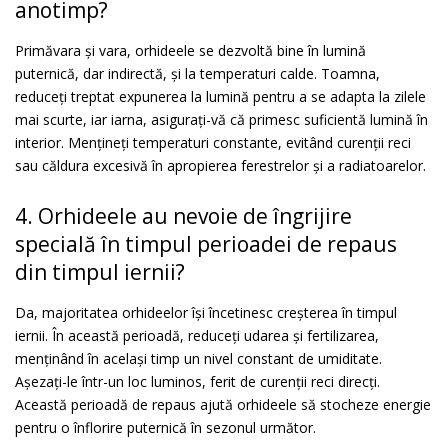
anotimp?
Primăvara și vara, orhideele se dezvoltă bine în lumină
puternică, dar indirectă, și la temperaturi calde. Toamna,
reduceți treptat expunerea la lumină pentru a se adapta la zilele
mai scurte, iar iarna, asigurați-vă că primesc suficientă lumină în
interior. Mențineți temperaturi constante, evitând curenții reci
sau căldura excesivă în apropierea ferestrelor și a radiatoarelor.
4. Orhideele au nevoie de îngrijire
specială în timpul perioadei de repaus
din timpul iernii?
Da, majoritatea orhideelor își încetinesc creșterea în timpul
iernii. În această perioadă, reduceți udarea și fertilizarea,
menținând în același timp un nivel constant de umiditate.
Așezați-le într-un loc luminos, ferit de curenții reci direcți.
Această perioadă de repaus ajută orhideele să stocheze energie
pentru o înflorire puternică în sezonul următor.