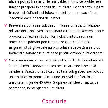
afidele pot apărea în lunile mai calde, în timp ce problemele
fungice prosperă în condiții de umiditate. Inspectează regulat
frunzele și rădăcinile și folosește ulei de neem sau săpun
insecticid dacă observi dăunători.
Prevenirea putrezirii rădăcinilor în lunile umede: Umiditatea
ridicată din timpul verii, combinată cu udarea excesivă, poate
provoca putrezirea rădăcinilor. Folosiți întotdeauna un
amestec de pământ pentru orhidee cu drenaj bun și
asigurați-vă că ghivecele au o circulație adecvată a aerului.
Rădăcinile sănătoase sunt baza pentru orhideele înfloritoare.
Gestionarea aerului uscat în timpul iernii: Încălzirea interioară
în timpul iernii creează adesea aer uscat, care stresează
orhideele. Așezați o tavă cu umiditate sub ghiveci sau folosiți
un umidificator pentru a menține un nivel confortabil de
umiditate, în jur de 40-60%. Gruparea orhideelor ajută, de
asemenea, la menținerea umidității.
Concluzie