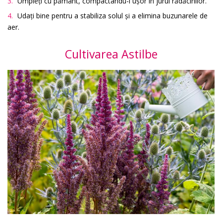
Umpleți cu pământ, compactându-l ușor în jurul rădăcinilor.
Udați bine pentru a stabiliza solul și a elimina buzunarele de
aer.
Cultivarea Astilbe