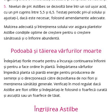
Niveluri de pH: Astilbes se dezvoltă bine într-un sol ușor acid,
cu un pH cuprins între 5,5 și 6,5. Testați periodic pH-ul solului și
ajustați-l, dacă este necesar, folosind amendamente adecvate.
Mulcirea adecvată și întreținerea solului vor asigura plantelor
Astilbe condițiile optime de creștere pentru o creștere
sănătoasă și o înflorire abundentă.
Podoabă și tăierea vârfurilor moarte
Îndepărtați florile moarte pentru a încuraja continuarea înfloririi
și pentru a face ordine în plantă. Îndepărtarea vârfurilor
împiedică planta să piardă energie pentru producerea de
semințe și o direcționează către dezvoltarea de noi flori și
menținerea sănătății generale. Verificați în mod regulat dacă
Astilbe are flori ofilite și îndepărtați-le folosind o foarfecă curată
și ascuțită sau un foarfece de tăiat.
Îngrijirea Astilbe