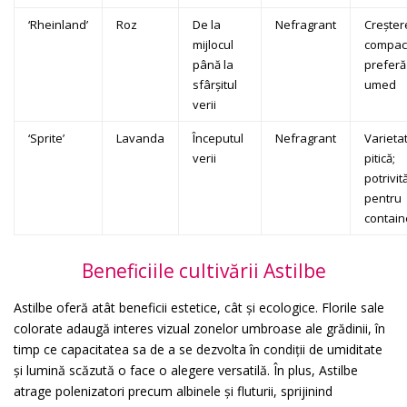
‘Rheinland’
Roz
De la
Nefragrant
Creșter
mijlocul
compac
până la
preferă
sfârșitul
umed
verii
‘Sprite’
Lavanda
Începutul
Nefragrant
Varieta
verii
pitică;
potrivit
pentru
contain
Beneficiile cultivării Astilbe
Astilbe oferă atât beneficii estetice, cât și ecologice. Florile sale
colorate adaugă interes vizual zonelor umbroase ale grădinii, în
timp ce capacitatea sa de a se dezvolta în condiții de umiditate
și lumină scăzută o face o alegere versatilă. În plus, Astilbe
atrage polenizatori precum albinele și fluturii, sprijinind