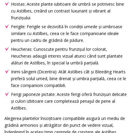
Hostas: Aceste plante iubitoare de umbră se potrivesc bine
cu Astilbes, creând un contrast luxuriant și vibrant al
frunzișului.
Ferigile: Ferigile se dezvoltă în condiții umede și umbroase
similare cu Astilbes, ceea ce le face companioane ideale
pentru un cadru de grădină de pădure.
Heucheras: Cunoscute pentru frunzișul lor colorat,
Heucheras adaugă interes vizual atunci când sunt plantate
alături de Astilbes, în special la umbră parțială.
Inimi sângerii (Dicentra): Atât Astilbes cât și Bleeding Hearts
preferă solul umed, bine drenat și umbra parțială, ceea ce le
face companioni compatibili.
Ferigi japoneze pictate: Aceste ferigi oferă frunzișuri delicate
și culori izbitoare care completează penajul de pene al
Astilbes.
Alegerea plantelor însoțitoare compatibile asigură un mediu de
grădină armonios și atrăgător din punct de vedere vizual,
îndeplinind în același timp cerințele de creștere ale Astilbes.