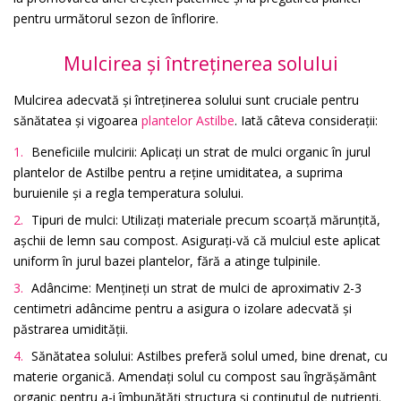
pentru următorul sezon de înflorire.
Mulcirea și întreținerea solului
Mulcirea adecvată și întreținerea solului sunt cruciale pentru
sănătatea și vigoarea
plantelor Astilbe
. Iată câteva considerații:
Beneficiile mulcirii: Aplicați un strat de mulci organic în jurul
plantelor de Astilbe pentru a reține umiditatea, a suprima
buruienile și a regla temperatura solului.
Tipuri de mulci: Utilizați materiale precum scoarță mărunțită,
așchii de lemn sau compost. Asigurați-vă că mulciul este aplicat
uniform în jurul bazei plantelor, fără a atinge tulpinile.
Adâncime: Mențineți un strat de mulci de aproximativ 2-3
centimetri adâncime pentru a asigura o izolare adecvată și
păstrarea umidității.
Sănătatea solului: Astilbes preferă solul umed, bine drenat, cu
materie organică. Amendați solul cu compost sau îngrășământ
organic pentru a-i îmbunătăți structura și conținutul de nutrienți.