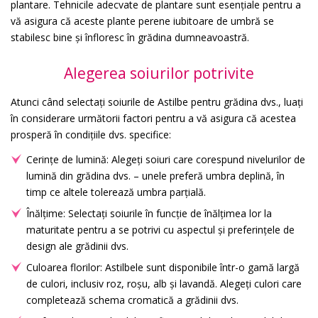
plantare. Tehnicile adecvate de plantare sunt esențiale pentru a
vă asigura că aceste plante perene iubitoare de umbră se
stabilesc bine și înfloresc în grădina dumneavoastră.
Alegerea soiurilor potrivite
Atunci când selectați soiurile de Astilbe pentru grădina dvs., luați
în considerare următorii factori pentru a vă asigura că acestea
prosperă în condițiile dvs. specifice:
Cerințe de lumină: Alegeți soiuri care corespund nivelurilor de
lumină din grădina dvs. – unele preferă umbra deplină, în
timp ce altele tolerează umbra parțială.
Înălțime: Selectați soiurile în funcție de înălțimea lor la
maturitate pentru a se potrivi cu aspectul și preferințele de
design ale grădinii dvs.
Culoarea florilor: Astilbele sunt disponibile într-o gamă largă
de culori, inclusiv roz, roșu, alb și lavandă. Alegeți culori care
completează schema cromatică a grădinii dvs.