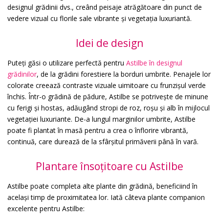
designul grădinii dvs., creând peisaje atrăgătoare din punct de
vedere vizual cu florile sale vibrante și vegetația luxuriantă.
Idei de design
Puteți găsi o utilizare perfectă pentru
Astilbe în designul
grădinilor
, de la grădini forestiere la borduri umbrite. Penajele lor
colorate creează contraste vizuale uimitoare cu frunzișul verde
închis. Într-o grădină de pădure, Astilbe se potrivește de minune
cu ferigi și hostas, adăugând stropi de roz, roșu și alb în mijlocul
vegetației luxuriante. De-a lungul marginilor umbrite, Astilbe
poate fi plantat în masă pentru a crea o înflorire vibrantă,
continuă, care durează de la sfârșitul primăverii până în vară.
Plantare însoțitoare cu Astilbe
Astilbe poate completa alte plante din grădină, beneficiind în
același timp de proximitatea lor. Iată câteva plante companion
excelente pentru Astilbe: