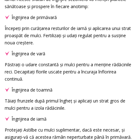
sănătoase și prospere în fiecare anotimp:
Îngrijirea de primăvară
Începeți prin curățarea resturilor de iarnă și aplicarea unui strat
proaspăt de mulci. Fertilizați și udați regulat pentru a susține
noua creștere.
Îngrijirea de vară
Păstrați o udare constantă și mulci pentru a menține rădăcinile
reci. Decapitați florile uscate pentru a încuraja înflorirea
continuă.
Îngrijirea de toamnă
Tăiați frunzele după primul îngheț și aplicați un strat gros de
mulci pentru a izola rădăcinile.
Îngrijirea de iarnă
Protejați Astilbe cu mulci suplimentar, dacă este necesar, și
asigurați-vă că acestea rămân neperturbate până în primăvară.