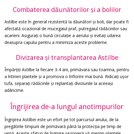
Combaterea dăunătorilor și a bolilor
Astilbe este în general rezistentă la dăunători și boli, dar poate fi
afectată ocazional de mucegaiul praf, putregaiul rădăcinilor sau
acarieni. Asigurați o bună circulație a aerului și evitați udarea
deasupra capului pentru a minimiza aceste probleme.
Divizarea și transplantarea Astilbe
Împărțiți Astilbe la fiecare 3-4 ani, primăvara sau toamna, pentru
a întineri plantele și a promova o înflorire mai bună. Ridicați ușor
tufa, separați rădăcinile și replantați diviziunile la aceeași
adâncime.
Îngrijirea de-a lungul anotimpurilor
Îngrijirea Astilbei este un efort pe tot parcursul anului, de la
pregătirile timpurii de primăvară până la protecția pe timp de
iarnă. Aceste sfaturi de îngrijire sezonieră vă mențin plantele