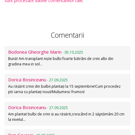
sunt procesate datele comentariilor tale
.
Comentarii
Bodonea Gheorghe Marin
- 05.10.2025
Bună! Am transplant niște bulbi foarte bătrâni de crini albi din
gradina mea in sol…
Dorica Bosinceanu
- 27.09.2025
Au răsărit crinii din bulbii plantați la 15 septembrie!Cum procedez
ptr.iarna cu plantați nouă!Mulțumesc frumos!
Dorica Bosinceanu
- 27.09.2025
Am plantat bulbi de crini si au răsărit,crescând in 2 săptămâni 20 cm
la nivelul…