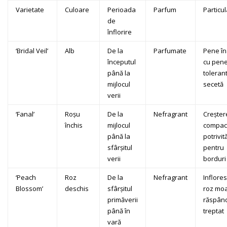
Varietate
Culoare
Perioada
Parfum
Particul
de
înflorire
‘Bridal Veil’
Alb
De la
Parfumate
Pene în
începutul
cu pene
până la
tolerant
mijlocul
secetă
verii
‘Fanal’
Roșu
De la
Nefragrant
Creșter
închis
mijlocul
compac
până la
potrivit
sfârșitul
pentru
verii
borduri
‘Peach
Roz
De la
Nefragrant
Inflore
Blossom’
deschis
sfârșitul
roz moa
primăverii
răspân
până în
treptat
vară