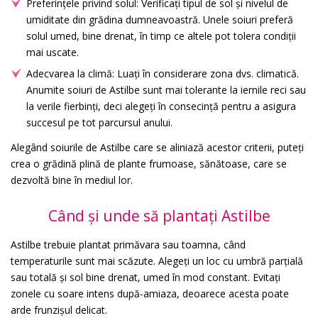
Preferințele privind solul: Verificați tipul de sol și nivelul de
umiditate din grădina dumneavoastră. Unele soiuri preferă
solul umed, bine drenat, în timp ce altele pot tolera condiții
mai uscate.
Adecvarea la climă: Luați în considerare zona dvs. climatică.
Anumite soiuri de Astilbe sunt mai tolerante la iernile reci sau
la verile fierbinți, deci alegeți în consecință pentru a asigura
succesul pe tot parcursul anului.
Alegând soiurile de Astilbe care se aliniază acestor criterii, puteți
crea o grădină plină de plante frumoase, sănătoase, care se
dezvoltă bine în mediul lor.
Când și unde să plantați Astilbe
Astilbe trebuie plantat primăvara sau toamna, când
temperaturile sunt mai scăzute. Alegeți un loc cu umbră parțială
sau totală și sol bine drenat, umed în mod constant. Evitați
zonele cu soare intens după-amiaza, deoarece acesta poate
arde frunzișul delicat.