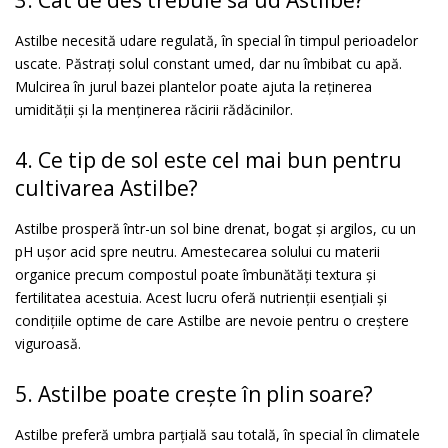
3. Cât de des trebuie să ud Astilbe?
Astilbe necesită udare regulată, în special în timpul perioadelor
uscate. Păstrați solul constant umed, dar nu îmbibat cu apă.
Mulcirea în jurul bazei plantelor poate ajuta la reținerea
umidității și la menținerea răcirii rădăcinilor.
4. Ce tip de sol este cel mai bun pentru
cultivarea Astilbe?
Astilbe prosperă într-un sol bine drenat, bogat și argilos, cu un
pH ușor acid spre neutru. Amestecarea solului cu materii
organice precum compostul poate îmbunătăți textura și
fertilitatea acestuia. Acest lucru oferă nutrienții esențiali și
condițiile optime de care Astilbe are nevoie pentru o creștere
viguroasă.
5. Astilbe poate crește în plin soare?
Astilbe preferă umbra parțială sau totală, în special în climatele