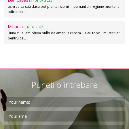
Dan Cavassi
- 03.07.2025
as vrea sa stiu daca pot planta rizomi in pamant .in regiune montana
adica mai…
Mihaela
- 07.02.2025
Bună ziua, am câțiva bulbi de amarilis cărora li s-au topit ,, mustățile"
pentru ca…
Puneți o întrebare