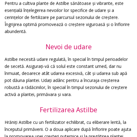
Pentru a cultiva plante de Astilbe sănătoase și vibrante, este
esențială înțelegerea nevoilor lor specifice de udare și a
cerințelor de fertilizare pe parcursul sezonului de creștere.
Îngrijirea optimă promovează o creștere viguroasă și o înflorire
abundentă.
Nevoi de udare
Astilbe necesită udare regulată, în special în timpul perioadelor
de secetă. Asigurați-vă că solul este constant umed, dar nu
înmuiat, deoarece atât udarea excesivă, cât și udarea sub apă
pot dăuna plantei. Udați adânc pentru a încuraja creșterea
robustă a rădăcinilor, în special în timpul sezonului de creștere
activă a plantei, primăvara și vara.
Fertilizarea Astilbe
Hrăniți Astilbe cu un fertilizator echilibrat, cu eliberare lentă, la
începutul primăverii. O a doua aplicare după înflorire poate ajuta
la promovarea unei creșteri puternice și la pregătirea plantei