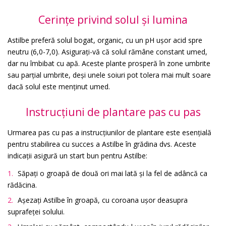
Cerințe privind solul și lumina
Astilbe preferă solul bogat, organic, cu un pH ușor acid spre
neutru (6,0-7,0). Asigurați-vă că solul rămâne constant umed,
dar nu îmbibat cu apă. Aceste plante prosperă în zone umbrite
sau parțial umbrite, deși unele soiuri pot tolera mai mult soare
dacă solul este menținut umed.
Instrucțiuni de plantare pas cu pas
Urmarea pas cu pas a instrucțiunilor de plantare este esențială
pentru stabilirea cu succes a Astilbe în grădina dvs. Aceste
indicații asigură un start bun pentru Astilbe:
Săpați o groapă de două ori mai lată și la fel de adâncă ca
rădăcina.
Așezați Astilbe în groapă, cu coroana ușor deasupra
suprafeței solului.